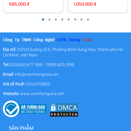
1.050.000 đ
Công Ty TNHH Công Nghệ
Viễn Thông
Vina
Địa chỉ:
20/50 Đường số 5, Phường Bình Hưng Hòa, Thành phố Hồ
Chí Minh, Việt Nam
Tel:
(028)62.677.398 - 0909.605.998
Email:
info@vienthongvina.net
Mã số thuế:
0314370869
Website:
www.vienthongvina.net
SẢN PHẨM