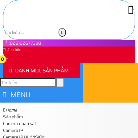
(028)62677398
Thành tiền
0
0
DANH MỤC SẢN PHẨM
MENU
Home
Sản phẩm
Camera quan sát
Camera IP
Camera IP HIKVISION