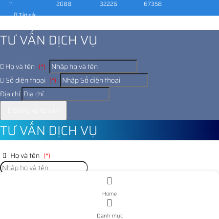
11
2088
32226
67358
Tất cả:
1029239
TƯ VẤN DỊCH VỤ
Họ và tên
(*)
Số điện thoại
(*)
Địa chỉ
Đăng ký tư vấn
TƯ VẤN DỊCH VỤ
Họ và tên
(*)
Số điện thoại
(*)
Home
Địa chỉ
Danh mục