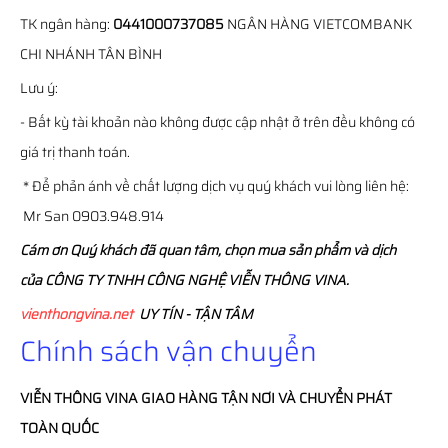
TK ngân hàng:
0441000737085
NGÂN HÀNG VIETCOMBANK
CHI NHÁNH TÂN BÌNH
Lưu ý:
- Bất kỳ tài khoản nào không được cập nhật ở trên đều không có
giá trị thanh toán.
* Để phản ánh về chất lượng dịch vụ quý khách vui lòng liên hệ:
Mr San 0903.948.914
Cám ơn Quý khách đã quan tâm, chọn mua sản phẩm và dịch
của CÔNG TY TNHH CÔNG NGHỆ VIỄN THÔNG VINA.
vienthongvina.net
UY TÍN - TẬN TÂM
Chính sách vận chuyển
VIỄN THÔNG
VINA
GIAO HÀNG TẬN NƠI VÀ CHUYỂN PHÁT
TOÀN QUỐC