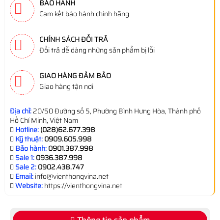
BẢO HÀNH
Cam kết bảo hành chính hãng
CHÍNH SÁCH ĐỔI TRẢ
Đổi trả dễ dàng những sản phẩm bị lỗi
GIAO HÀNG ĐẢM BẢO
Giao hàng tận nơi
Địa chỉ:
20/50 Đường số 5, Phường Bình Hưng Hòa, Thành phố
Hồ Chí Minh, Việt Nam
Hotline:
(028)62.677.398
Kỹ thuật:
0909.605.998
Bảo hành:
0901.387.998
Sale 1:
0936.387.998
Sale 2:
0902.438.747
Email:
info@vienthongvina.net
Website:
https://vienthongvina.net