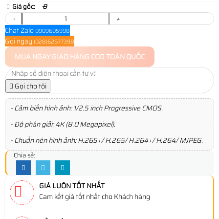
Giá gốc:
0
-
+
Chat Zalo
0909605998
Gọi ngay
(028)62677398
MUA NGAY
GIAO HÀNG COD TOÀN QUỐC
Gọi cho tôi
- Cảm biến hình ảnh: 1/2.5 inch Progressive CMOS.
- Độ phân giải: 4K (8.0 Megapixel).
- Chuẩn nén hình ảnh: H.265+/ H.265/ H.264+/ H.264/ MJPEG.
Chia sẻ:
GIÁ LUÔN TỐT NHẤT
Cam kết giá tốt nhất cho Khách hàng