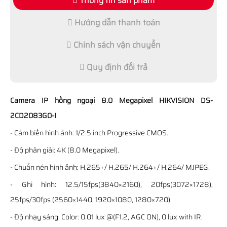
Thông tin sản phẩm
Hướng dẫn thanh toán
Chính sách vận chuyển
Quy định đổi trả
Camera IP hồng ngoại 8.0 Megapixel HIKVISION DS-
2CD2083G0-I
- Cảm biến hình ảnh: 1/2.5 inch Progressive CMOS.
- Độ phân giải: 4K (8.0 Megapixel).
- Chuẩn nén hình ảnh: H.265+/ H.265/ H.264+/ H.264/ MJPEG.
- Ghi hình: 12.5/15fps(3840×2160), 20fps(3072×1728),
25fps/30fps (2560×1440, 1920×1080, 1280×720).
- Độ nhạy sáng: Color: 0.01 lux @(F1.2, AGC ON), 0 lux with IR.