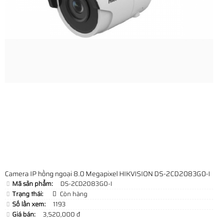
Camera IP hồng ngoại 8.0 Megapixel HIKVISION DS-2CD2083G0-I
Mã sản phẩm:
DS-2CD2083G0-I
Trạng thái:
Còn hàng
Số lần xem:
1193
Giá bán:
3,520,000 đ