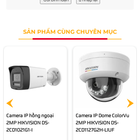
SẢN PHẨM CÙNG CHUYÊN MỤC
Camera IP HIKVISION DS-
2CD2623G2-LIZS2U
3.900.000 đ
Camera IP Dome ColorVu
2MP HIKVISION DS-
2CD1127G2H-LIUF