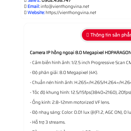
Sale 2:
0902.438.747
Email:
info@vienthongvina.net
Website:
https://vienthongvina.net
Thông tin sản ph
Camera IP hồng ngoại 8.0 Megapixel HDPARAGO
- Cảm biến hình ảnh: 1/2.5 inch Progressive Scan 
- Độ phân giải: 8.0 Megapixel (4K).
- Chuẩn nén hình ảnh: H.265+/H.265/H.264+/H.2
- Tốc độ khung hình: 12.5/15fps(3840×2160), 20fp
- Ống kính: 2.8~12mm motorized VF lens.
- Độ nhạy sáng: Color: 0.01 lux @(F1.2, AGC ON), 0 lu
- Hỗ trợ 3 streams.