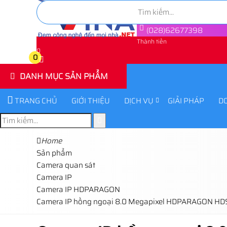
(028)62677398
Thành tiền
0
0
DANH MỤC SẢN PHẨM
TRANG CHỦ
GIỚI THIỆU
DỊCH VỤ
GIẢI PHÁP
D
Home
Sản phẩm
Camera quan sát
Camera IP
Camera IP HDPARAGON
Camera IP hồng ngoại 8.0 Megapixel HDPARAGON HD