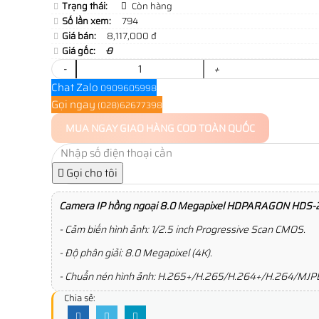
Trạng thái:
Còn hàng
Số lần xem:
794
Giá bán:
8,117,000 đ
Giá gốc:
0
-
+
Chat Zalo
0909605998
Gọi ngay
(028)62677398
MUA NGAY
GIAO HÀNG COD TOÀN QUỐC
Gọi cho tôi
Camera IP hồng ngoại 8.0 Megapixel HDPARAGON HDS
- Cảm biến hình ảnh: 1/2.5 inch Progressive Scan CMOS.
- Độ phân giải: 8.0 Megapixel (4K).
- Chuẩn nén hình ảnh: H.265+/H.265/H.264+/H.264/MJP
Chia sẻ: