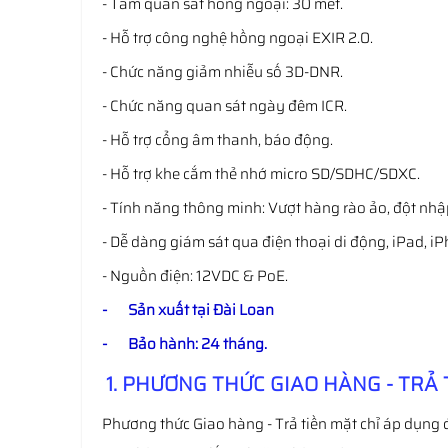
- Tầm quan sát hồng ngoại: 30 mét.
- Hỗ trợ công nghệ hồng ngoại EXIR 2.0.
- Chức năng giảm nhiễu số 3D-DNR.
- Chức năng quan sát ngày đêm ICR.
- Hỗ trợ cổng âm thanh, báo động.
- Hỗ trợ khe cắm thẻ nhớ micro SD/SDHC/SDXC.
- Tính năng thông minh: Vượt hàng rào ảo, đột nh
- Dễ dàng giám sát qua điện thoại di động, iPad, i
- Nguồn điện: 12VDC & PoE.
- Sản xuất tại Đài Loan
- Bảo hành: 24 tháng.
1. PHƯƠNG THỨC GIAO HÀNG - TRẢ 
Phương thức Giao hàng - Trả tiền mặt chỉ áp dụng 