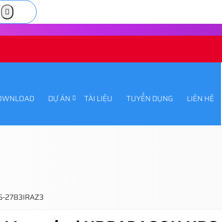
OWNLOAD
DỰ ÁN
TÀI LIỆU
TUYỂN DỤNG
LIÊN HỆ
S-2783IRAZ3