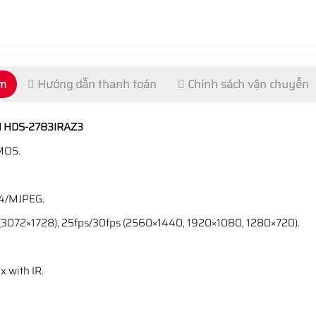
ẩm
Hướng dẫn thanh toán
Chính sách vận chuyển
N HDS-2783IRAZ3
CMOS.
64/MJPEG.
s(3072×1728), 25fps/30fps (2560×1440, 1920×1080, 1280×720).
x with IR.