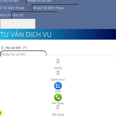
Họ và tên
(*)
Số điện thoại
(*)
Địa chỉ
Đăng ký tư vấn
TƯ VẤN DỊCH VỤ
Họ và tên
(*)
Số điện thoại
(*)
Home
Địa chỉ
Danh mục
Đăng ký tư vấn
Zalo
Nooijd ung o day
Gọi ngay
0
Giỏ hàng