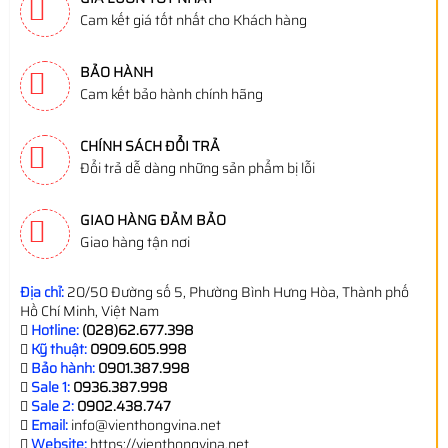
Cam kết giá tốt nhất cho Khách hàng
BẢO HÀNH
Cam kết bảo hành chính hãng
CHÍNH SÁCH ĐỔI TRẢ
Đổi trả dễ dàng những sản phẩm bị lỗi
GIAO HÀNG ĐẢM BẢO
Giao hàng tận nơi
Địa chỉ:
20/50 Đường số 5, Phường Bình Hưng Hòa, Thành phố
Hồ Chí Minh, Việt Nam
Hotline:
(028)62.677.398
Kỹ thuật:
0909.605.998
Bảo hành:
0901.387.998
Sale 1:
0936.387.998
Sale 2:
0902.438.747
Email:
info@vienthongvina.net
Website:
https://vienthongvina.net