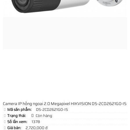
Camera IP hồng ngoại 2.0 Megapixel HIKVISION DS-2CD2621G0-IS
Mã sản phẩm:
DS-2CD2621G0-IS
Trạng thái:
Còn hàng
Số lần xem:
1378
Giá bán:
2,720,000 đ