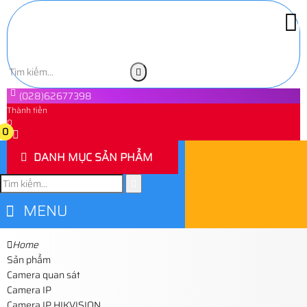
(028)62677398
Thành tiền
0
0
DANH MỤC SẢN PHẨM
MENU
Home
Sản phẩm
Camera quan sát
Camera IP
Camera IP HIKVISION