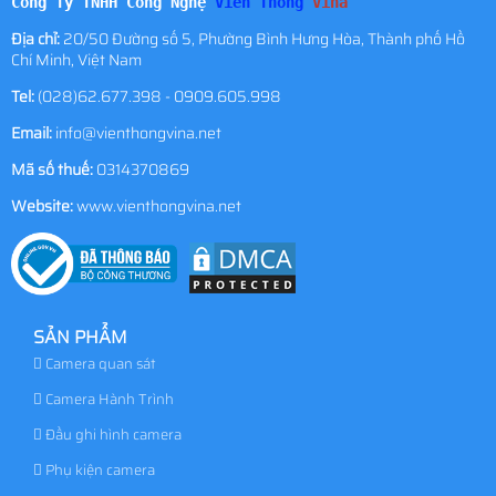
Công Ty TNHH Công Nghệ
Viễn Thông
Vina
Địa chỉ:
20/50 Đường số 5, Phường Bình Hưng Hòa, Thành phố Hồ
Chí Minh, Việt Nam
Tel:
(028)62.677.398 - 0909.605.998
Email:
info@vienthongvina.net
Mã số thuế:
0314370869
Website:
www.vienthongvina.net
SẢN PHẨM
Camera quan sát
Camera Hành Trình
Đầu ghi hình camera
Phụ kiện camera