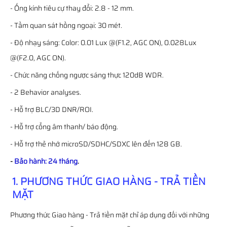
- Ống kính tiêu cự thay đổi: 2.8 - 12 mm.
- Tầm quan sát hồng ngoại: 30 mét.
- Độ nhạy sáng: Color: 0.01 Lux @(F1.2, AGC ON), 0.028Lux
@(F2.0, AGC ON).
- Chức năng chống ngược sáng thực 120dB WDR.
- 2 Behavior analyses.
- Hỗ trợ BLC/3D DNR/ROI.
- Hỗ trợ cổng âm thanh/ báo động.
- Hỗ trợ thẻ nhớ microSD/SDHC/SDXC lên đến 128 GB.
-
Bảo hành: 24 tháng
.
1. PHƯƠNG THỨC GIAO HÀNG - TRẢ TIỀN
MẶT
Phương thức Giao hàng - Trả tiền mặt chỉ áp dụng đối với những