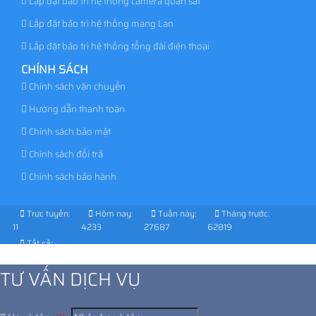
Lắp đặt bảo trì hệ thống camera quan sát
Lắp đặt bảo trì hệ thống mạng Lan
Lắp đặt bảo trì hệ thống tổng đài điện thoại
CHÍNH SÁCH
Chính sách vận chuyển
Hướng dẫn thanh toán
Chính sách bảo mật
Chính sách đổi trả
Chính sách bảo hành
Trực tuyến:
Hôm nay:
Tuần này:
Tháng trước:
11
4233
27687
62819
Tất cả:
1024700
TƯ VẤN DỊCH VỤ