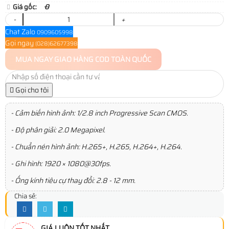
Giá gốc:
0
-
+
Chat Zalo
0909605998
Gọi ngay
(028)62677398
MUA NGAY
GIAO HÀNG COD TOÀN QUỐC
Gọi cho tôi
- Cảm biến hình ảnh: 1/2.8 inch Progressive Scan CMOS.
- Độ phân giải: 2.0 Megapixel.
- Chuẩn nén hình ảnh: H.265+, H.265, H.264+, H.264.
- Ghi hình: 1920 × 1080@30fps.
- Ống kính tiêu cự thay đổi: 2.8 - 12 mm.
Chia sẻ:
GIÁ LUÔN TỐT NHẤT