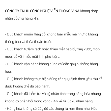
CÔNG TY TNHH CÔNG NGHỆ VIỄN THÔNG VINA
không chấp
nhận đổi/trả hàng khi:
- Quý khách muốn thay đổi chủng loại, mẫu mã nhưng không
thông báo và thỏa thuận trước.
- Quý khách tự làm rách hoặc thiếu mất bao bì, trầy xước, móp
méo, bể vỡ, thiếu mất linh phụ kiện…
- Quý khách vận hành không đúng chỉ dẫn gây hư hỏng hàng
hóa.
- Quý khách không thực hiện đúng các quy định theo yêu cầu để
được hưởng chế độ bảo hành.
- Quý khách đã kiểm tra và ký nhận tình trạng hàng hóa nhưng
không có phản hồi trong vòng 24h kể từ lúc ký nhận hàng.
- Hàng hóa không có đầy đủ các chứng từ kèm theo như: Hóa