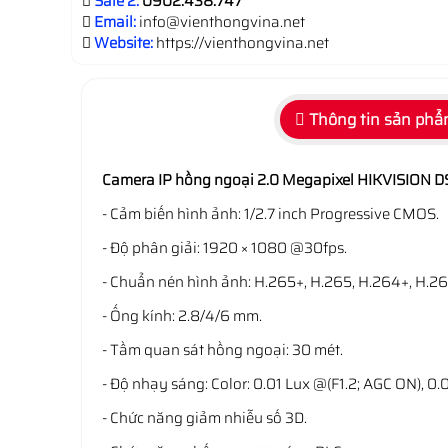
Sale 2:
0902.438.747
Email:
info@vienthongvina.net
Website:
https://vienthongvina.net
Thông tin sản ph
Camera IP hồng ngoại 2.0 Megapixel HIKVISION D
- Cảm biến hình ảnh: 1/2.7 inch Progressive CMOS.
- Độ phân giải: 1920 × 1080 @30fps.
- Chuẩn nén hình ảnh: H.265+, H.265, H.264+, H.26
- Ống kính: 2.8/4/6 mm.
- Tầm quan sát hồng ngoại: 30 mét.
- Độ nhạy sáng: Color: 0.01 Lux @(F1.2; AGC ON), 0
- Chức năng giảm nhiễu số 3D.