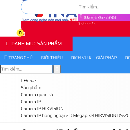
(028)62677398
Thành tiền
0
0
DANH MỤC SẢN PHẨM
TRANG CHỦ
GIỚI THIỆU
DỊCH VỤ
GIẢI PHÁP
D
Home
Sản phẩm
Camera quan sát
Camera IP
Camera IP HIKVISION
Camera IP hồng ngoại 2.0 Megapixel HIKVISION DS-2C