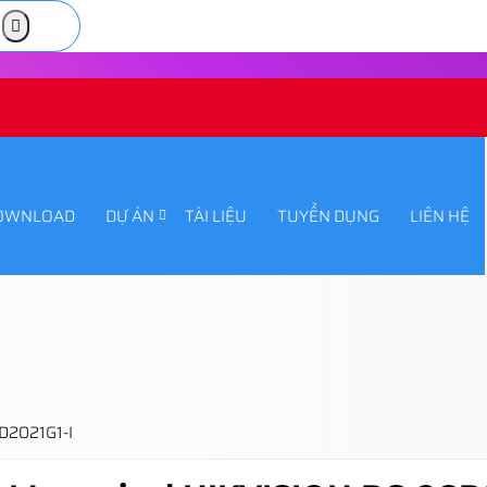
OWNLOAD
DỰ ÁN
TÀI LIỆU
TUYỂN DỤNG
LIÊN HỆ
D2021G1-I