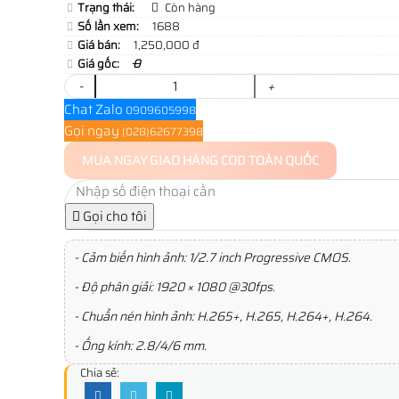
Trạng thái:
Còn hàng
Số lần xem:
1688
Giá bán:
1,250,000 đ
Giá gốc:
0
-
+
Chat Zalo
0909605998
Gọi ngay
(028)62677398
MUA NGAY
GIAO HÀNG COD TOÀN QUỐC
Gọi cho tôi
- Cảm biến hình ảnh: 1/2.7 inch Progressive CMOS.
- Độ phân giải: 1920 × 1080 @30fps.
- Chuẩn nén hình ảnh: H.265+, H.265, H.264+, H.264.
- Ống kính: 2.8/4/6 mm.
Chia sẻ: