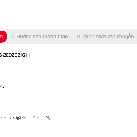
ẩm
Hướng dẫn thanh toán
Chính sách vận chuyển
S-2CD2021G1-I
4.
.028 Lux @(F2.0; AGC ON).