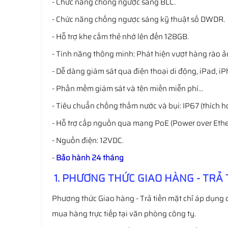
- Chức năng chống ngược sáng BLC.
- Chức năng chống ngược sáng kỹ thuật số DWDR.
- Hỗ trợ khe cắm thẻ nhớ lên đến 128GB.
- Tính năng thông minh: Phát hiện vượt hàng rào ả
- Dễ dàng giám sát qua điện thoại di động, iPad, i
- Phần mềm giám sát và tên miền miễn phí…
- Tiêu chuẩn chống thấm nước và bụi: IP67 (thích h
- Hỗ trợ cấp nguồn qua mạng PoE (Power over Ethe
- Nguồn điện: 12VDC.
-
Bảo hành 24 tháng
1. PHƯƠNG THỨC GIAO HÀNG - TRẢ 
Phương thức Giao hàng - Trả tiền mặt chỉ áp dụng 
mua hàng trực tiếp tại văn phòng công ty.