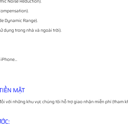
ic Noise Reduction).
Compensation).
de Dynamic Range).
 dụng trong nhà và ngoài trời).
, iPhone…
TIỀN MẶT
đối với những khu vực chúng tôi hỗ trợ giao nhận miễn phí (tham k
ỚC: