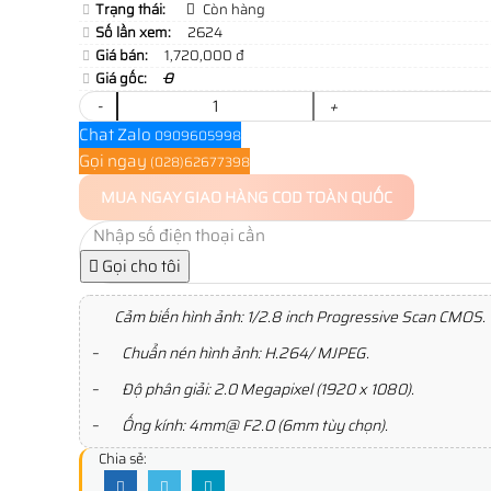
Trạng thái:
Còn hàng
Số lần xem:
2624
Giá bán:
1,720,000 đ
Giá gốc:
0
-
+
Chat Zalo
0909605998
Gọi ngay
(028)62677398
MUA NGAY
GIAO HÀNG COD TOÀN QUỐC
Gọi cho tôi
Cảm biến hình ảnh: 1/2.8 inch Progressive Scan CMOS.
– Chuẩn nén hình ảnh: H.264/ MJPEG.
– Độ phân giải: 2.0 Megapixel (1920 x 1080).
– Ống kính: 4mm@ F2.0 (6mm tùy chọn).
Chia sẻ: