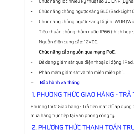
– Chức năng lọc nhiễu kỹ thuật số 3D DNR (Dynam
– Chức năng chống ngược sáng BLC (BackLight 
– Chức năng chống ngược sáng Digital WDR (Wi
– Tiêu chuẩn chống thấm nước: IP66 (thích hợp sử
– Nguồn điện cung cấp: 12VDC.
–
Chức năng cấp nguồn qua mạng PoE.
– Dễ dàng giám sát qua điện thoại di động, iPad
– Phần mềm giám sát và tên miền miễn phí…
--
Bảo hành 24 tháng
1. PHƯƠNG THỨC GIAO HÀNG - TRẢ 
Phương thức Giao hàng - Trả tiền mặt chỉ áp dụng 
mua hàng trực tiếp tại văn phòng công ty.
2. PHƯƠNG THỨC THANH TOÁN TRƯ