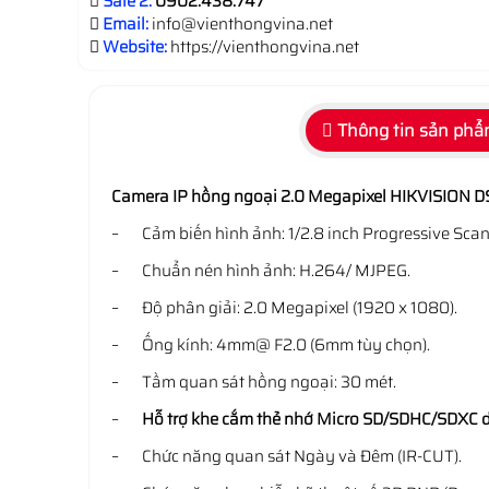
Sale 2:
0902.438.747
Email:
info@vienthongvina.net
Website:
https://vienthongvina.net
Thông tin sản ph
Camera IP hồng ngoại 2.0 Megapixel HIKVISION 
– Cảm biến hình ảnh: 1/2.8 inch Progressive Sca
– Chuẩn nén hình ảnh: H.264/ MJPEG.
– Độ phân giải: 2.0 Megapixel (1920 x 1080).
– Ống kính: 4mm@ F2.0 (6mm tùy chọn).
– Tầm quan sát hồng ngoại: 30 mét.
–
Hỗ trợ khe cắm thẻ nhớ Micro SD/SDHC/SDXC 
– Chức năng quan sát Ngày và Đêm (IR-CUT).