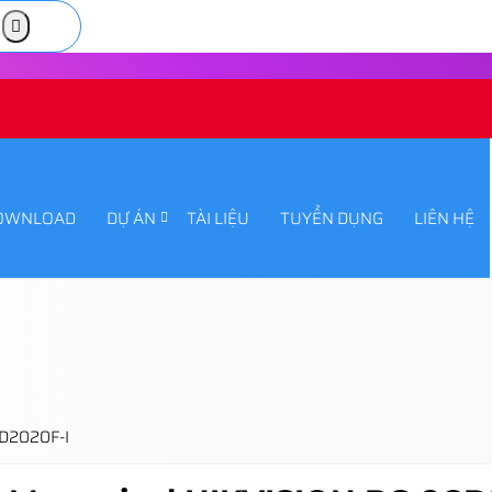
OWNLOAD
DỰ ÁN
TÀI LIỆU
TUYỂN DỤNG
LIÊN HỆ
CD2020F-I