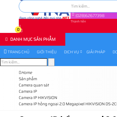
(028)62677398
Thành tiền
0
0
DANH MỤC SẢN PHẨM
TRANG CHỦ
GIỚI THIỆU
DỊCH VỤ
GIẢI PHÁP
D
Home
Sản phẩm
Camera quan sát
Camera IP
Camera IP HIKVISION
Camera IP hồng ngoại 2.0 Megapixel HIKVISION DS-2