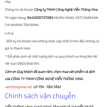
này.
Thông tin tài khoản
Công ty TNHH Công Nghệ Viễn Thông Vina
TK ngân hàng:
0441000737085
NGÂN HÀNG VIETCOMBANK
CHI NHÁNH TÂN BÌNH
Lưu ý:
- Bất kỳ tài khoản nào không được cập nhật ở trên đều không có
giá trị thanh toán.
* Để phản ánh về chất lượng dịch vụ quý khách vui lòng liên hệ:
Mr San 0903.948.914
Cám ơn Quý khách đã quan tâm, chọn mua sản phẩm và dịch
của CÔNG TY TNHH CÔNG NGHỆ VIỄN THÔNG VINA.
vienthongvina.net
UY TÍN - TẬN TÂM
Chính sách vận chuyển