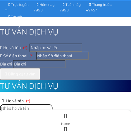
Trực tuyến:
Hôm nay:
Tuần này:
Tháng trước:
11
7990
7990
49457
Tất cả:
1040497
TƯ VẤN DỊCH VỤ
Họ và tên
(*)
Số điện thoại
(*)
Địa chỉ
Đăng ký tư vấn
TƯ VẤN DỊCH VỤ
Họ và tên
(*)
Số điện thoại
(*)
Home
Địa chỉ