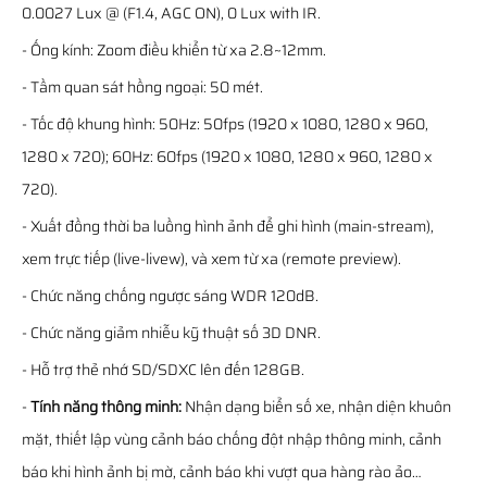
0.0027 Lux @ (F1.4, AGC ON), 0 Lux with IR.
- Ống kính: Zoom điều khiển từ xa 2.8~12mm.
- Tầm quan sát hồng ngoại: 50 mét.
- Tốc độ khung hình: 50Hz: 50fps (1920 x 1080, 1280 x 960,
1280 x 720); 60Hz: 60fps (1920 x 1080, 1280 x 960, 1280 x
720).
- Xuất đồng thời ba luồng hình ảnh để ghi hình (main-stream),
xem trực tiếp (live-livew), và xem từ xa (remote preview).
- Chức năng chống ngược sáng WDR 120dB.
- Chức năng giảm nhiễu kỹ thuật số 3D DNR.
- Hỗ trợ thẻ nhớ SD/SDXC lên đến 128GB.
-
Tính năng thông minh:
Nhận dạng biển số xe, nhận diện khuôn
mặt, thiết lập vùng cảnh báo chống đột nhập thông minh, cảnh
báo khi hình ảnh bị mờ, cảnh báo khi vượt qua hàng rào ảo…