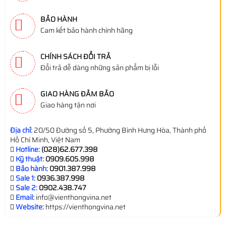
BẢO HÀNH
Cam kết bảo hành chính hãng
CHÍNH SÁCH ĐỔI TRẢ
Đổi trả dễ dàng những sản phẩm bị lỗi
GIAO HÀNG ĐẢM BẢO
Giao hàng tận nơi
Địa chỉ:
20/50 Đường số 5, Phường Bình Hưng Hòa, Thành phố
Hồ Chí Minh, Việt Nam
Hotline:
(028)62.677.398
Kỹ thuật:
0909.605.998
Bảo hành:
0901.387.998
Sale 1:
0936.387.998
Sale 2:
0902.438.747
Email:
info@vienthongvina.net
Website:
https://vienthongvina.net