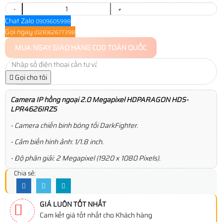
-
+
Chat Zalo
0909605998
Gọi ngay
(028)62677398
MUA NGAY
GIAO HÀNG COD TOÀN QUỐC
Gọi cho tôi
Camera IP hồng ngoại 2.0 Megapixel HDPARAGON HDS-
LPR4626IRZ5
- Camera chiến binh bóng tối DarkFighter.
- Cảm biến hình ảnh: 1/1.8 inch.
- Độ phân giải: 2 Megapixel (1920 x 1080 Pixels).
Chia sẻ:
GIÁ LUÔN TỐT NHẤT
Cam kết giá tốt nhất cho Khách hàng