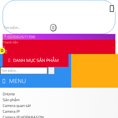
(028)62677398
Thành tiền
0
0
DANH MỤC SẢN PHẨM
MENU
Home
Sản phẩm
Camera quan sát
Camera IP
Camera IP HDPARAGON