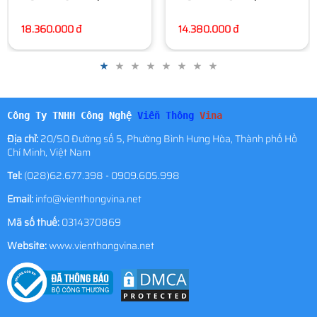
14.380.000 đ
Công Ty TNHH Công Nghệ
Viễn Thông
Vina
Địa chỉ:
20/50 Đường số 5, Phường Bình Hưng Hòa, Thành phố Hồ
Chí Minh, Việt Nam
Tel:
(028)62.677.398 - 0909.605.998
Email:
info@vienthongvina.net
Mã số thuế:
0314370869
Website:
www.vienthongvina.net