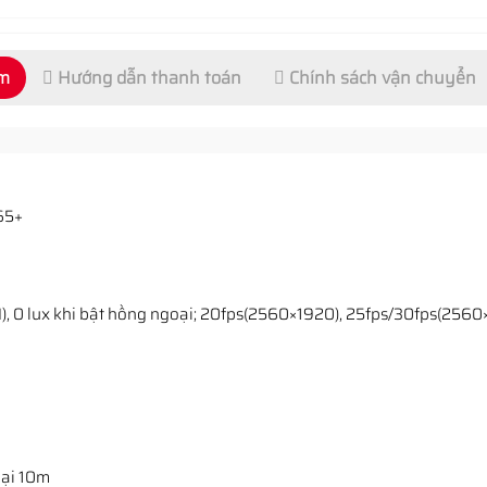
ẩm
Hướng dẫn thanh toán
Chính sách vận chuyển
65+
C ON), 0 lux khi bật hồng ngoại; 20fps(2560×1920), 25fps/30fps(
oại 10m