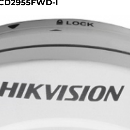
-2CD2955FWD-I