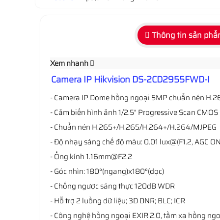
Thông tin sản ph
Xem nhanh
Camera IP Hikvision DS-2CD2955FWD-I
- Camera IP Dome hồng ngoại 5MP chuẩn nén H.2
- Cảm biến hình ảnh 1/2.5" Progressive Scan CMOS
- Chuẩn nén H.265+/H.265/H.264+/H.264/MJPEG
- Độ nhạy sáng chế độ màu: 0.01 lux@(F1.2, AG
- Ống kính 1.16mm@F2.2
- Góc nhìn: 180°(ngang)x180°(dọc)
- Chống ngược sáng thực 120dB WDR
- Hỗ trợ 2 luồng dữ liệu; 3D DNR; BLC; ICR
- Công nghệ hồng ngoại EXIR 2.0, tầm xa hồng ng