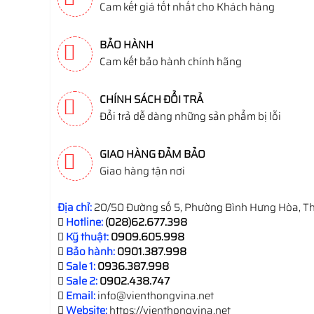
Cam kết giá tốt nhất cho Khách hàng
BẢO HÀNH
Cam kết bảo hành chính hãng
CHÍNH SÁCH ĐỔI TRẢ
Đổi trả dễ dàng những sản phẩm bị lỗi
GIAO HÀNG ĐẢM BẢO
Giao hàng tận nơi
Địa chỉ:
20/50 Đường số 5, Phường Bình Hưng Hòa, Th
Hotline:
(028)62.677.398
Kỹ thuật:
0909.605.998
Bảo hành:
0901.387.998
Sale 1:
0936.387.998
Sale 2:
0902.438.747
Email:
info@vienthongvina.net
Website:
https://vienthongvina.net