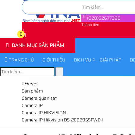
(028)62677398
Thành tiền
0
0
DANH MỤC SẢN PHẨM
TRANG CHỦ
GIỚI THIỆU
DỊCH VỤ
GIẢI PHÁP
D
Home
Sản phẩm
Camera quan sát
Camera IP
Camera IP HIKVISION
Camera IP Hikvision DS-2CD2955FWD-I