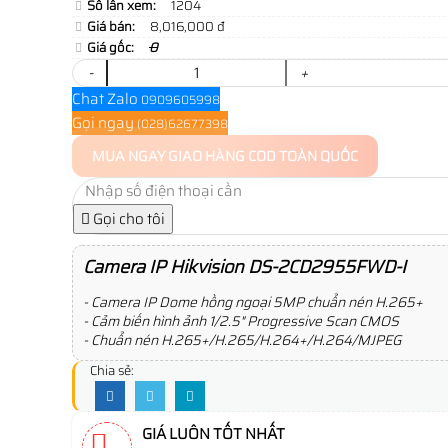
Số lần xem:
1204
Giá bán:
8,016,000 đ
Giá gốc:
0
-
+
Chat Zalo
0909605998
Gọi ngay
(028)62677398
MUA NGAY
GIAO HÀNG COD TOÀN QUỐC
Gọi cho tôi
Camera IP Hikvision DS-2CD2955FWD-I
- Camera IP Dome hồng ngoại 5MP chuẩn nén H.265+
- Cảm biến hình ảnh 1/2.5" Progressive Scan CMOS
- Chuẩn nén H.265+/H.265/H.264+/H.264/MJPEG
Chia sẻ:
GIÁ LUÔN TỐT NHẤT