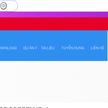
OWNLOAD
DỰ ÁN
TÀI LIỆU
TUYỂN DỤNG
LIÊN HỆ