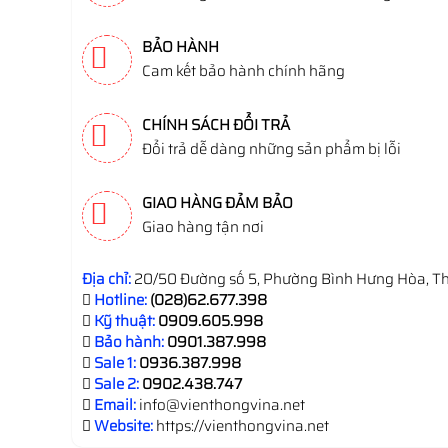
BẢO HÀNH
Cam kết bảo hành chính hãng
CHÍNH SÁCH ĐỔI TRẢ
Đổi trả dễ dàng những sản phẩm bị lỗi
GIAO HÀNG ĐẢM BẢO
Giao hàng tận nơi
Địa chỉ:
20/50 Đường số 5, Phường Bình Hưng Hòa, Th
Hotline:
(028)62.677.398
Kỹ thuật:
0909.605.998
Bảo hành:
0901.387.998
Sale 1:
0936.387.998
Sale 2:
0902.438.747
Email:
info@vienthongvina.net
Website:
https://vienthongvina.net