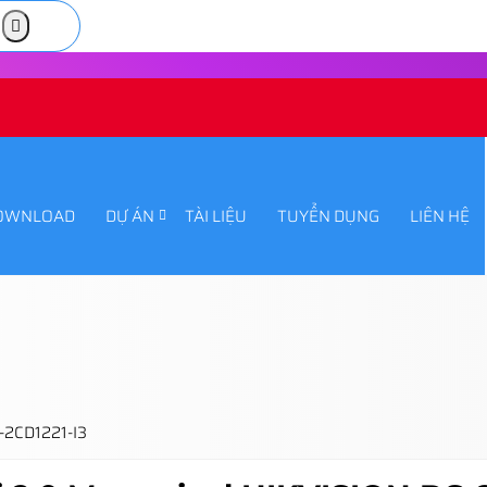
OWNLOAD
DỰ ÁN
TÀI LIỆU
TUYỂN DỤNG
LIÊN HỆ
-2CD1221-I3