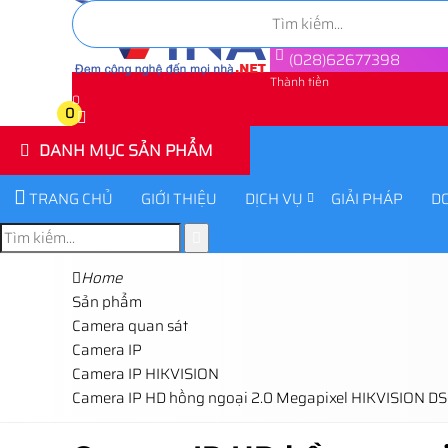
(028)62677398
Thành tiền
0
0
DANH MỤC SẢN PHẨM
TRANG CHỦ
GIỚI THIỆU
DỊCH VỤ
GIẢI PHÁP
D
Home
Sản phẩm
Camera quan sát
Camera IP
Camera IP HIKVISION
Camera IP HD hồng ngoại 2.0 Megapixel HIKVISION DS