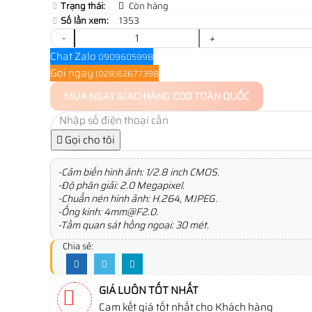
Trạng thái:
Còn hàng
Số lần xem:
1353
-
+
Chat Zalo
0909605998
Gọi ngay
(028)62677398
MUA NGAY
GIAO HÀNG COD TOÀN QUỐC
Gọi cho tôi
-Cảm biến hình ảnh: 1/2.8 inch CMOS.
-Độ phân giải: 2.0 Megapixel.
-Chuẩn nén hình ảnh: H.264, MJPEG.
-Ống kính: 4mm@F2.0.
-Tầm quan sát hồng ngoại: 30 mét.
Chia sẻ:
GIÁ LUÔN TỐT NHẤT
Cam kết giá tốt nhất cho Khách hàng