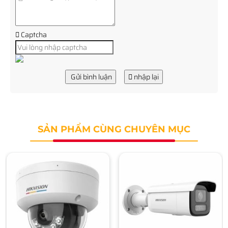
Captcha
Gửi bình luận
nhập lại
SẢN PHẨM CÙNG CHUYÊN MỤC