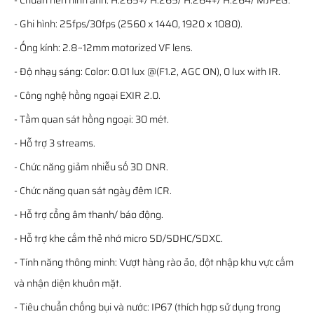
- Chuẩn nén hình ảnh: H.265+/ H.265/ H.264+/ H.264/ MJPEG.
- Ghi hình: 25fps/30fps (2560 x 1440, 1920 x 1080).
- Ống kính: 2.8~12mm motorized VF lens.
- Độ nhạy sáng: Color: 0.01 lux @(F1.2, AGC ON), 0 lux with IR.
- Công nghệ hồng ngoại EXIR 2.0.
- Tầm quan sát hồng ngoại: 30 mét.
- Hỗ trợ 3 streams.
- Chức năng giảm nhiễu số 3D DNR.
- Chức năng quan sát ngày đêm ICR.
- Hỗ trợ cổng âm thanh/ báo động.
- Hỗ trợ khe cắm thẻ nhớ micro SD/SDHC/SDXC.
- Tính năng thông minh: Vượt hàng rào ảo, đột nhập khu vực cấm
và nhận diện khuôn mặt.
- Tiêu chuẩn chống bụi và nước: IP67 (thích hợp sử dụng trong