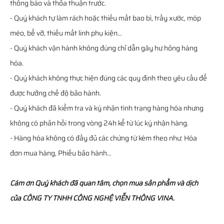
thông báo và thỏa thuận trước.
- Quý khách tự làm rách hoặc thiếu mất bao bì, trầy xước, móp
méo, bể vỡ, thiếu mất linh phụ kiện…
- Quý khách vận hành không đúng chỉ dẫn gây hư hỏng hàng
hóa.
- Quý khách không thực hiện đúng các quy định theo yêu cầu để
được hưởng chế độ bảo hành.
- Quý khách đã kiểm tra và ký nhận tình trạng hàng hóa nhưng
không có phản hồi trong vòng 24h kể từ lúc ký nhận hàng.
- Hàng hóa không có đầy đủ các chứng từ kèm theo như: Hóa
đơn mua hàng, Phiếu bảo hành…
Cám ơn Quý khách đã quan tâm, chọn mua sản phẩm và dịch
của CÔNG TY TNHH CÔNG NGHỆ VIỄN THÔNG VINA.