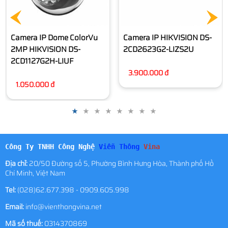
Camera IP Dome ColorVu
Camera IP HIKVISION DS-
2MP HIKVISION DS-
2CD2623G2-LIZS2U
2CD1127G2H-LIUF
3.900.000 đ
1.050.000 đ
Công Ty TNHH Công Nghệ
Viễn Thông
Vina
Địa chỉ:
20/50 Đường số 5, Phường Bình Hưng Hòa, Thành phố Hồ
Chí Minh, Việt Nam
Tel:
(028)62.677.398 - 0909.605.998
Email:
info@vienthongvina.net
Mã số thuế:
0314370869