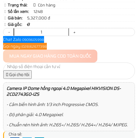
Trạng thái:
Còn hàng
Số lần xem:
1248
Giá bán:
5,327,000 đ
Giá gốc:
0
-
+
Chat Zalo
0909605998
Gọi ngay
(028)62677398
MUA NGAY
GIAO HÀNG COD TOÀN QUỐC
Gọi cho tôi
Camera IP Dome hồng ngoại 4.0 Megapixel HIKVISION DS-
2CD2743G0-IZS
- Cảm biến hình ảnh: 1/3 inch Progressive CMOS.
- Độ phân giải: 4.0 Megapixel.
- Chuẩn nén hình ảnh: H.265+/ H.265/ H.264+/ H.264/ MJPEG.
Chia sẻ: