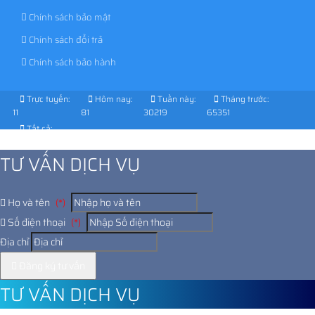
Chính sách bảo mật
Chính sách đổi trả
Chính sách bảo hành
Trực tuyến:
Hôm nay:
Tuần này:
Tháng trước:
11
81
30219
65351
Tất cả:
1027232
TƯ VẤN DỊCH VỤ
Họ và tên
(*)
Số điện thoại
(*)
Địa chỉ
Đăng ký tư vấn
TƯ VẤN DỊCH VỤ