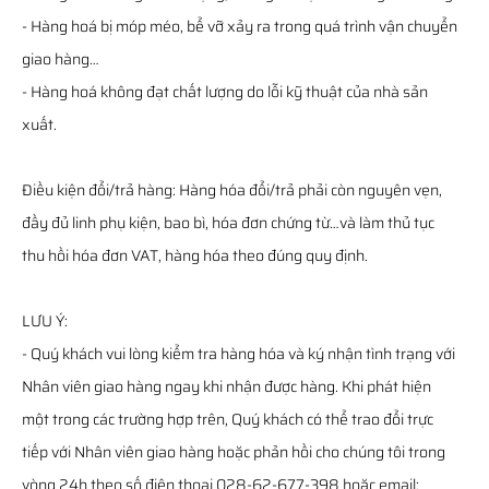
- Hàng hoá bị móp méo, bể vỡ xảy ra trong quá trình vận chuyển
giao hàng…
- Hàng hoá không đạt chất lượng do lỗi kỹ thuật của nhà sản
xuất.
Điều kiện đổi/trả hàng: Hàng hóa đổi/trả phải còn nguyên vẹn,
đầy đủ linh phụ kiện, bao bì, hóa đơn chứng từ…và làm thủ tục
thu hồi hóa đơn VAT, hàng hóa theo đúng quy định.
LƯU Ý:
- Quý khách vui lòng kiểm tra hàng hóa và ký nhận tình trạng với
Nhân viên giao hàng ngay khi nhận được hàng. Khi phát hiện
một trong các trường hợp trên, Quý khách có thể trao đổi trực
tiếp với Nhân viên giao hàng hoặc phản hồi cho chúng tôi trong
vòng 24h theo số điện thoại 028-62-677-398 hoặc email: