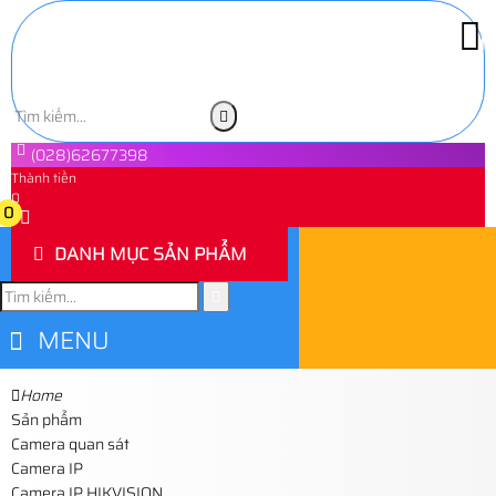
(028)62677398
Thành tiền
0
0
DANH MỤC SẢN PHẨM
MENU
Home
Sản phẩm
Camera quan sát
Camera IP
Camera IP HIKVISION