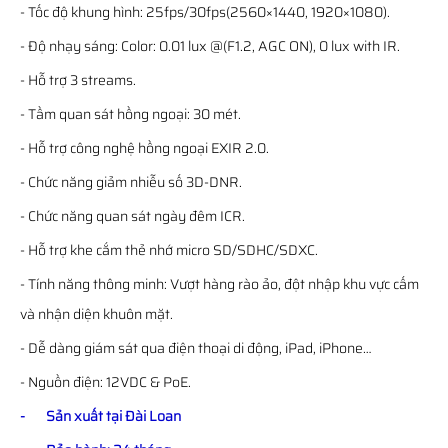
- Tốc độ khung hình: 25fps/30fps(2560×1440, 1920×1080).
- Độ nhạy sáng: Color: 0.01 lux @(F1.2, AGC ON), 0 lux with IR.
- Hỗ trợ 3 streams.
- Tầm quan sát hồng ngoại: 30 mét.
- Hỗ trợ công nghệ hồng ngoại EXIR 2.0.
- Chức năng giảm nhiễu số 3D-DNR.
- Chức năng quan sát ngày đêm ICR.
- Hỗ trợ khe cắm thẻ nhớ micro SD/SDHC/SDXC.
- Tính năng thông minh: Vượt hàng rào ảo, đột nhập khu vực cấm
và nhận diện khuôn mặt.
- Dễ dàng giám sát qua điện thoại di động, iPad, iPhone…
- Nguồn điện: 12VDC & PoE.
- Sản xuất tại Đài Loan