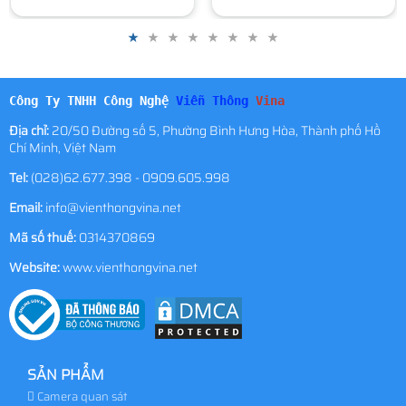
Công Ty TNHH Công Nghệ
Viễn Thông
Vina
Địa chỉ:
20/50 Đường số 5, Phường Bình Hưng Hòa, Thành phố Hồ
Chí Minh, Việt Nam
Tel:
(028)62.677.398 - 0909.605.998
Email:
info@vienthongvina.net
Mã số thuế:
0314370869
Website:
www.vienthongvina.net
SẢN PHẨM
Camera quan sát