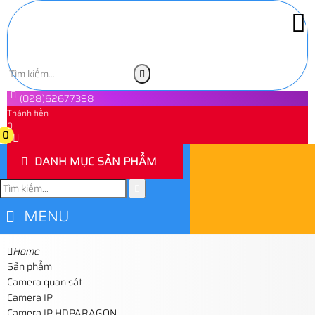
(028)62677398
Thành tiền
0
0
DANH MỤC SẢN PHẨM
MENU
Home
Sản phẩm
Camera quan sát
Camera IP
Camera IP HDPARAGON