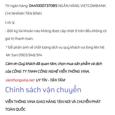
TK ngân hàng:
0441000737085
NGÂN HÀNG VIETCOMBANK
CHI NHÁNH TÂN BÌNH
Lưu ý:
- Bất kỳ tài khoản nào không được cập nhật ở trên đều không có
giá trị thanh toán.
* Để phản ánh về chất lượng dịch vụ quý khách vui lòng liên hệ:
Mr San 0903.948.914
Cám ơn Quý khách đã quan tâm, chọn mua sản phẩm và dịch
của CÔNG TY TNHH CÔNG NGHỆ VIỄN THÔNG VINA.
vienthongvina.net
UY TÍN - TẬN TÂM
Chính sách vận chuyển
VIỄN THÔNG
VINA
GIAO HÀNG TẬN NƠI VÀ CHUYỂN PHÁT
TOÀN QUỐC