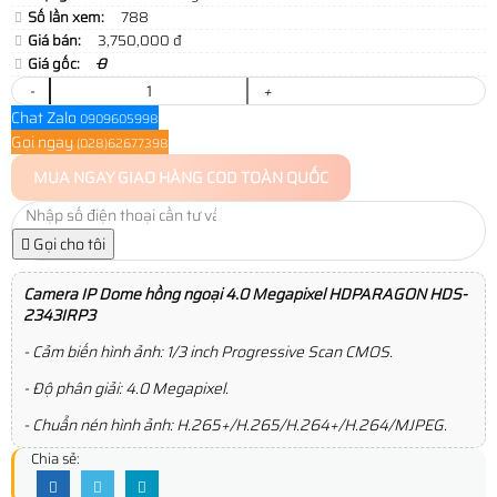
Số lần xem:
788
Giá bán:
3,750,000 đ
Giá gốc:
0
-
+
Chat Zalo
0909605998
Gọi ngay
(028)62677398
MUA NGAY
GIAO HÀNG COD TOÀN QUỐC
Gọi cho tôi
Camera IP Dome hồng ngoại 4.0 Megapixel HDPARAGON HDS-
2343IRP3
- Cảm biến hình ảnh: 1/3 inch Progressive Scan CMOS.
- Độ phân giải: 4.0 Megapixel.
- Chuẩn nén hình ảnh: H.265+/H.265/H.264+/H.264/MJPEG.
Chia sẻ: