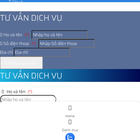
Tất cả:
1028888
TƯ VẤN DỊCH VỤ
Họ và tên
(*)
Số điện thoại
(*)
Địa chỉ
Đăng ký tư vấn
TƯ VẤN DỊCH VỤ
Họ và tên
(*)
Số điện thoại
(*)
Home
Địa chỉ
Danh mục