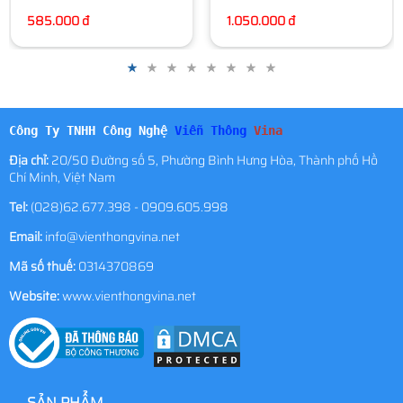
1.050.000 đ
Công Ty TNHH Công Nghệ
Viễn Thông
Vina
Địa chỉ:
20/50 Đường số 5, Phường Bình Hưng Hòa, Thành phố Hồ
Chí Minh, Việt Nam
Tel:
(028)62.677.398 - 0909.605.998
Email:
info@vienthongvina.net
Mã số thuế:
0314370869
Website:
www.vienthongvina.net
SẢN PHẨM