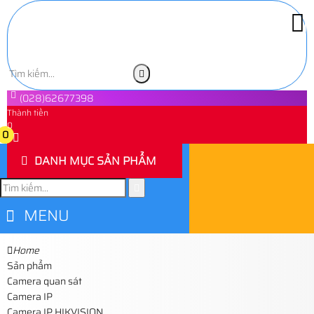
(028)62677398
Thành tiền
0
0
DANH MỤC SẢN PHẨM
MENU
Home
Sản phẩm
Camera quan sát
Camera IP
Camera IP HIKVISION