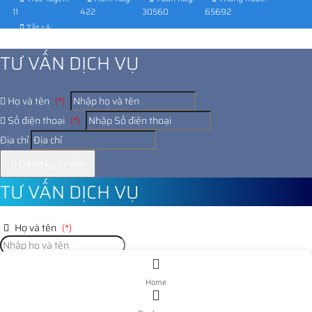
11
422
30560
65692
Tất cả:
1027573
TƯ VẤN DỊCH VỤ
Họ và tên
(*)
Số điện thoại
(*)
Địa chỉ
Đăng ký tư vấn
TƯ VẤN DỊCH VỤ
Họ và tên
(*)
Số điện thoại
(*)
Home
Địa chỉ