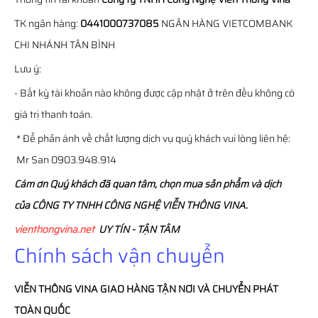
TK ngân hàng:
0441000737085
NGÂN HÀNG VIETCOMBANK
CHI NHÁNH TÂN BÌNH
Lưu ý:
- Bất kỳ tài khoản nào không được cập nhật ở trên đều không có
giá trị thanh toán.
* Để phản ánh về chất lượng dịch vụ quý khách vui lòng liên hệ:
Mr San 0903.948.914
Cám ơn Quý khách đã quan tâm, chọn mua sản phẩm và dịch
của CÔNG TY TNHH CÔNG NGHỆ VIỄN THÔNG VINA.
vienthongvina.net
UY TÍN - TẬN TÂM
Chính sách vận chuyển
VIỄN THÔNG
VINA
GIAO HÀNG TẬN NƠI VÀ CHUYỂN PHÁT
TOÀN QUỐC