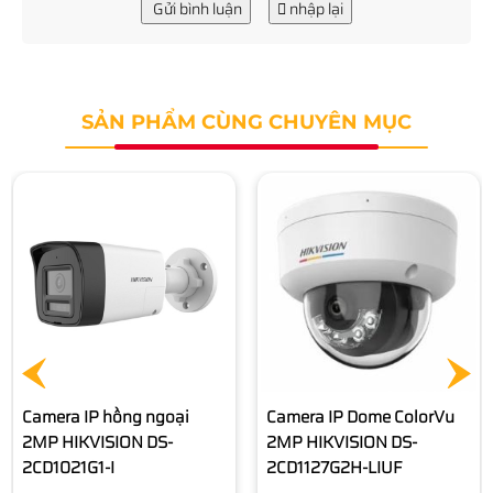
Gửi bình luận
nhập lại
SẢN PHẨM CÙNG CHUYÊN MỤC
Camera IP HIKVISION DS-
2CD2623G2-LIZS2U
3.900.000 đ
Camera IP Dome ColorVu
2MP HIKVISION DS-
2CD1127G2H-LIUF