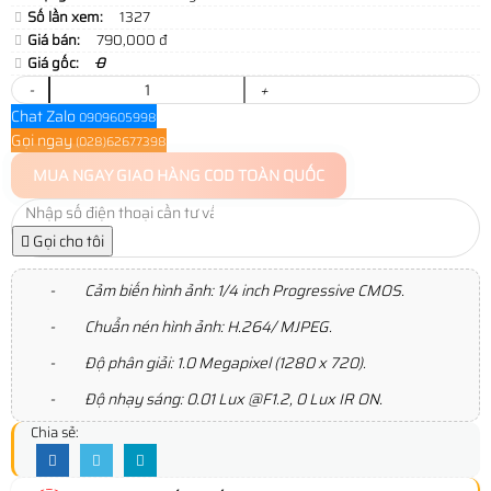
Số lần xem:
1327
Giá bán:
790,000 đ
Giá gốc:
0
-
+
Chat Zalo
0909605998
Gọi ngay
(028)62677398
MUA NGAY
GIAO HÀNG COD TOÀN QUỐC
Gọi cho tôi
- Cảm biến hình ảnh: 1/4 inch Progressive CMOS.
- Chuẩn nén hình ảnh: H.264/ MJPEG.
- Độ phân giải: 1.0 Megapixel (1280 x 720).
- Độ nhạy sáng: 0.01 Lux @F1.2, 0 Lux IR ON.
Chia sẻ: