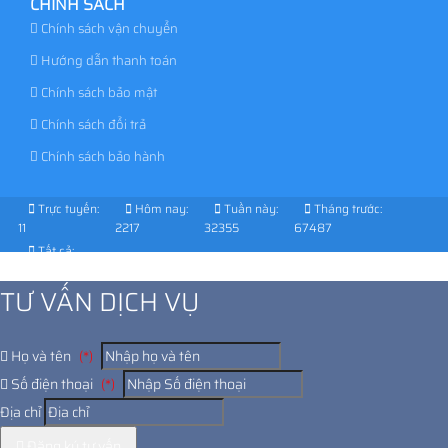
CHÍNH SÁCH
Chính sách vận chuyển
Hướng dẫn thanh toán
Chính sách bảo mật
Chính sách đổi trả
Chính sách bảo hành
Trực tuyến:
Hôm nay:
Tuần này:
Tháng trước:
11
2217
32355
67487
Tất cả:
1029368
TƯ VẤN DỊCH VỤ
Họ và tên
(*)
Số điện thoại
(*)
Địa chỉ
Đăng ký tư vấn