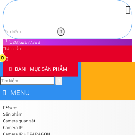
(028)62677398
Thành tiền
0
0
DANH MỤC SẢN PHẨM
MENU
Home
Sản phẩm
Camera quan sát
Camera IP
Camera IP HDPARAGON