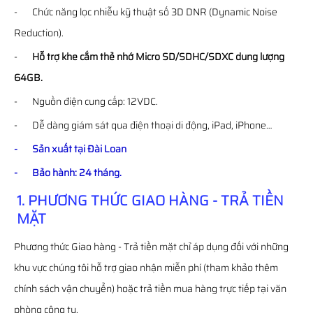
- Chức năng lọc nhiễu kỹ thuật số 3D DNR (Dynamic Noise
Reduction).
-
Hỗ trợ khe cắm thẻ nhớ Micro SD/SDHC/SDXC dung lượng
64GB.
- Nguồn điện cung cấp: 12VDC.
- Dễ dàng giám sát qua điện thoại di động, iPad, iPhone…
- Sản xuất tại Đài Loan
- Bảo hành: 24 tháng.
1. PHƯƠNG THỨC GIAO HÀNG - TRẢ TIỀN
MẶT
Phương thức Giao hàng - Trả tiền mặt chỉ áp dụng đối với những
khu vực chúng tôi hỗ trợ giao nhận miễn phí (tham khảo thêm
chính sách vận chuyển) hoặc trả tiền mua hàng trực tiếp tại văn
phòng công ty.