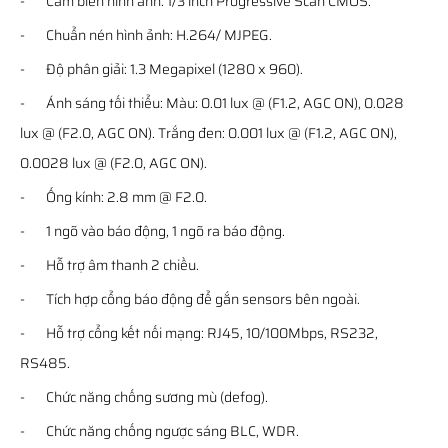
- Cảm biến hình ảnh: 1/3 inch Progressive Scan CMOS.
- Chuẩn nén hình ảnh: H.264/ MJPEG.
- Độ phân giải: 1.3 Megapixel (1280 x 960).
- Ánh sáng tối thiểu: Màu: 0.01 lux @ (F1.2, AGC ON), 0.028
lux @ (F2.0, AGC ON). Trắng đen: 0.001 lux @ (F1.2, AGC ON),
0.0028 lux @ (F2.0, AGC ON).
- Ống kính: 2.8 mm @ F2.0.
- 1 ngõ vào báo động, 1 ngõ ra báo động.
- Hỗ trợ âm thanh 2 chiều.
- Tích hợp cổng báo động để gắn sensors bên ngoài.
- Hỗ trợ cổng kết nối mạng: RJ45, 10/100Mbps, RS232,
RS485.
- Chức năng chống sương mù (defog).
- Chức năng chống ngược sáng BLC, WDR.