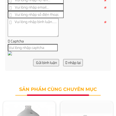
*
*
*
Captcha
Gửi bình luận
nhập lại
SẢN PHẨM CÙNG CHUYÊN MỤC
Camera IP HDPARAGON
HDS-PT5225IR-A