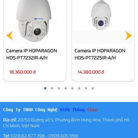
11.890.000 đ
Camera IP HDPARAGON
HDS-PT7225IR-A/H
14.380.000 đ
Công Ty TNHH Công Nghệ
Viễn Thông
Vina
Địa chỉ:
20/50 Đường số 5, Phường Bình Hưng Hòa, Thành phố Hồ
Chí Minh, Việt Nam
Tel:
(028)62.677.398 - 0909.605.998