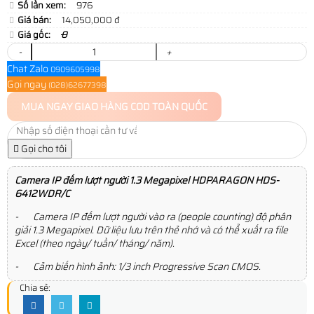
Số lần xem:
976
Giá bán:
14,050,000 đ
Giá gốc:
0
-
+
Chat Zalo
0909605998
Gọi ngay
(028)62677398
MUA NGAY
GIAO HÀNG COD TOÀN QUỐC
Gọi cho tôi
Camera IP đếm lượt người 1.3 Megapixel HDPARAGON
HDS-
6412WDR/C
- Camera IP đếm lượt người vào ra (people counting) độ phân
giải 1.3 Megapixel. Dữ liệu lưu trên thẻ nhớ và có thể xuất ra file
Excel (theo ngày/ tuần/ tháng/ năm).
- Cảm biến hình ảnh: 1/3 inch Progressive Scan CMOS.
Chia sẻ: