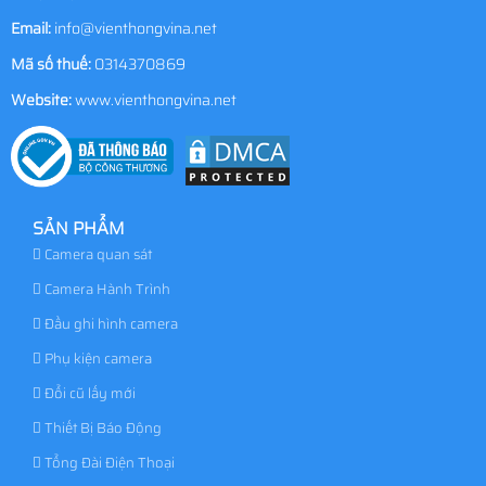
Email:
info@vienthongvina.net
Mã số thuế:
0314370869
Website:
www.vienthongvina.net
SẢN PHẨM
Camera quan sát
Camera Hành Trình
Đầu ghi hình camera
Phụ kiện camera
Đổi cũ lấy mới
Thiết Bị Báo Động
Tổng Đài Điện Thoại