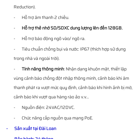
Reduction).
- Hỗ trợ âm thanh 2 chiều.
-
Hỗ trợ thẻ nhớ SD/SDXC dung lượng lên đến 128GB.
- Hỗ trợ báo động ngõ vào/ ngõ ra.
- Tiêu chuẩn chống bụi và nước: IP67 (thích hợp sử dụng
trong nhà và ngoài trời).
-
Tính năng thông minh
: Nhận dạng khuôn mặt, thiết lập
vùng cảnh báo chống đột nhập thông minh, cảnh báo khi âm
thanh phát ra vượt mức quy định, cảnh báo khi hình ảnh bị mờ,
cảnh báo khi vượt qua hàng rào ảo v.v…
- Nguồn điện: 24VAC/12DVC.
- Chức năng cấp nguồn qua mạng PoE.
- Sản xuất tại Đài Loan