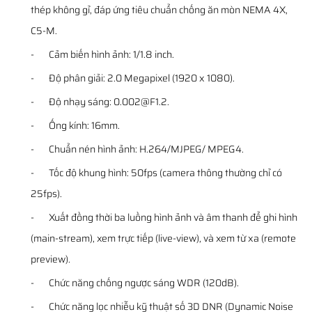
thép không gỉ, đáp ứng tiêu chuẩn chống ăn mòn NEMA 4X,
C5-M.
- Cảm biến hình ảnh: 1/1.8 inch.
- Độ phân giải: 2.0 Megapixel (1920 x 1080).
- Độ nhạy sáng: 0.002@F1.2.
- Ống kính: 16mm.
- Chuẩn nén hình ảnh: H.264/MJPEG/ MPEG4.
- Tốc độ khung hình: 50fps (camera thông thường chỉ có
25fps).
- Xuất đồng thời ba luồng hình ảnh và âm thanh để ghi hình
(main-stream), xem trực tiếp (live-view), và xem từ xa (remote
preview).
- Chức năng chống ngược sáng WDR (120dB).
- Chức năng lọc nhiễu kỹ thuật số 3D DNR (Dynamic Noise