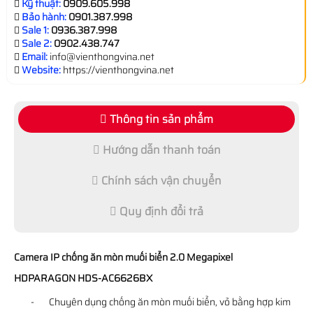
Kỹ thuật:
0909.605.998
Bảo hành:
0901.387.998
Sale 1:
0936.387.998
Sale 2:
0902.438.747
Email:
info@vienthongvina.net
Website:
https://vienthongvina.net
Thông tin sản phẩm
Hướng dẫn thanh toán
Chính sách vận chuyển
Quy định đổi trả
Camera IP chống ăn mòn muối biển 2.0 Megapixel
HDPARAGON HDS-AC6626BX
- Chuyên dụng chống ăn mòn muối biển, vỏ bằng hợp kim