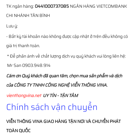
TK ngân hàng:
0441000737085
NGÂN HÀNG VIETCOMBANK
CHI NHÁNH TÂN BÌNH
Lưu ý:
- Bất kỳ tài khoản nào không được cập nhật ở trên đều không có
giá trị thanh toán.
* Để phản ánh về chất lượng dịch vụ quý khách vui lòng liên hệ:
Mr San 0903.948.914
Cám ơn Quý khách đã quan tâm, chọn mua sản phẩm và dịch
của CÔNG TY TNHH CÔNG NGHỆ VIỄN THÔNG VINA.
vienthongvina.net
UY TÍN - TẬN TÂM
Chính sách vận chuyển
VIỄN THÔNG
VINA
GIAO HÀNG TẬN NƠI VÀ CHUYỂN PHÁT
TOÀN QUỐC