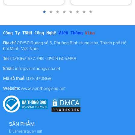
Công Ty TNHH Công Nghệ
Viễn Thông
Vina
Địa chỉ:
20/50 Đường số 5, Phường Bình Hưng Hòa, Thành phố Hồ
Chí Minh, Việt Nam
Tel:
(028)62.677.398 - 0909.605.998
Email:
info@vienthongvina.net
Mã số thuế:
0314370869
Website:
www.vienthongvina.net
SẢN PHẨM
Camera quan sát