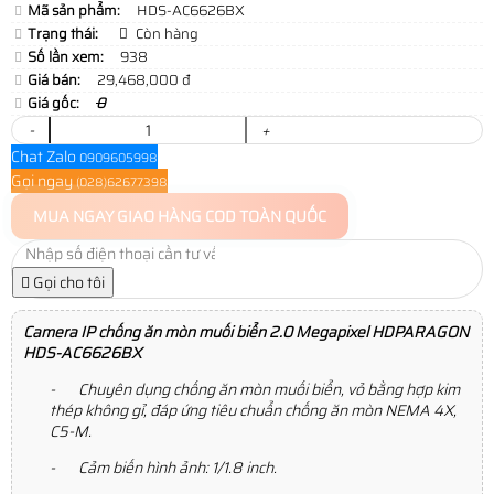
Mã sản phẩm:
HDS-AC6626BX
Trạng thái:
Còn hàng
Số lần xem:
938
Giá bán:
29,468,000 đ
Giá gốc:
0
-
+
Chat Zalo
0909605998
Gọi ngay
(028)62677398
MUA NGAY
GIAO HÀNG COD TOÀN QUỐC
Gọi cho tôi
Camera IP chống ăn mòn muối biển 2.0 Megapixel HDPARAGON
HDS-AC6626BX
- Chuyên dụng chống ăn mòn muối biển, vỏ bằng hợp kim
thép không gỉ, đáp ứng tiêu chuẩn chống ăn mòn NEMA 4X,
C5-M.
- Cảm biến hình ảnh: 1/1.8 inch.