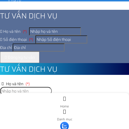
Tất cả:
1022676
TƯ VẤN DỊCH VỤ
Họ và tên
(*)
Số điện thoại
(*)
Địa chỉ
Đăng ký tư vấn
TƯ VẤN DỊCH VỤ
Họ và tên
(*)
Số điện thoại
(*)
Home
Địa chỉ
Danh mục