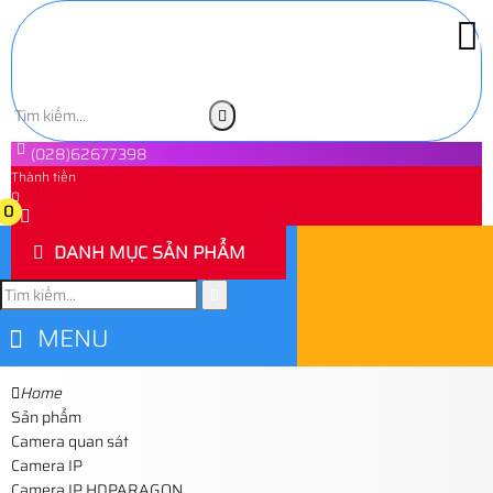
(028)62677398
Thành tiền
0
0
DANH MỤC SẢN PHẨM
MENU
Home
Sản phẩm
Camera quan sát
Camera IP
Camera IP HDPARAGON