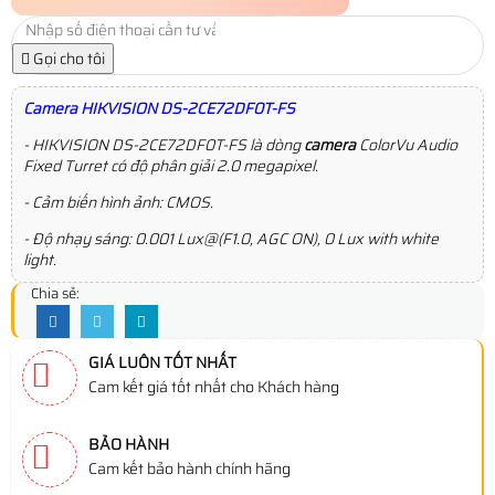
Gọi cho tôi
Camera HIKVISION DS-2CE72DF0T-FS
- HIKVISION DS-2CE72DF0T-FS là dòng
camera
ColorVu Audio
Fixed Turret có độ phân giải 2.0 megapixel.
- Cảm biến hình ảnh: CMOS.
- Độ nhạy sáng: 0.001 Lux@(F1.0, AGC ON), 0 Lux with white
light.
Chia sẻ:
GIÁ LUÔN TỐT NHẤT
Cam kết giá tốt nhất cho Khách hàng
BẢO HÀNH
Cam kết bảo hành chính hãng