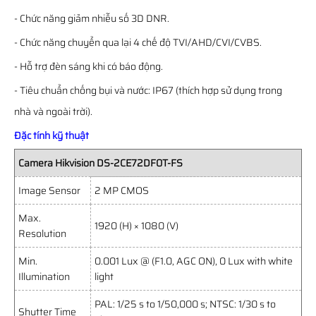
- Chức năng giảm nhiễu số 3D DNR.
- Chức năng chuyển qua lại 4 chế độ TVI/AHD/CVI/CVBS.
- Hỗ trợ đèn sáng khi có báo động.
- Tiêu chuẩn chống bụi và nước: IP67 (thích hợp sử dụng trong
nhà và ngoài trời).
Đặc tính kỹ thuật
Camera Hikvision DS-2CE72DF0T-FS
Image Sensor
2 MP CMOS
Max.
1920 (H) × 1080 (V)
Resolution
Min.
0.001 Lux @ (F1.0, AGC ON), 0 Lux with white
Illumination
light
PAL: 1/25 s to 1/50,000 s; NTSC: 1/30 s to
Shutter Time