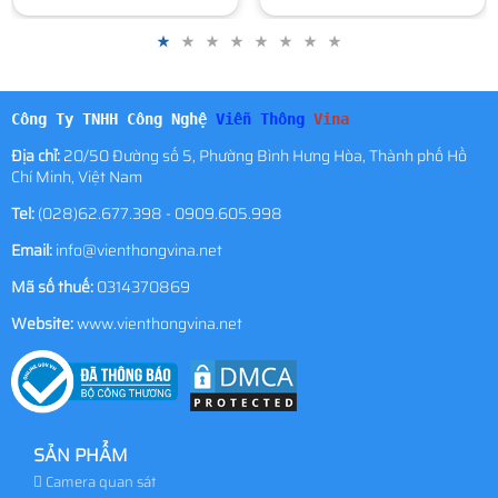
Công Ty TNHH Công Nghệ
Viễn Thông
Vina
Địa chỉ:
20/50 Đường số 5, Phường Bình Hưng Hòa, Thành phố Hồ
Chí Minh, Việt Nam
Tel:
(028)62.677.398 - 0909.605.998
Email:
info@vienthongvina.net
Mã số thuế:
0314370869
Website:
www.vienthongvina.net
SẢN PHẨM
Camera quan sát