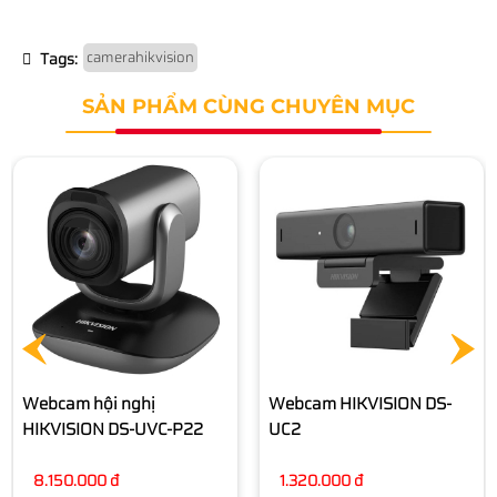
camerahikvision
Tags:
SẢN PHẨM CÙNG CHUYÊN MỤC
Webcam HIKVISION DS-
Webcam Live Stream
UC2
HIKVISION DS-UL2
1.320.000 đ
1.940.000 đ