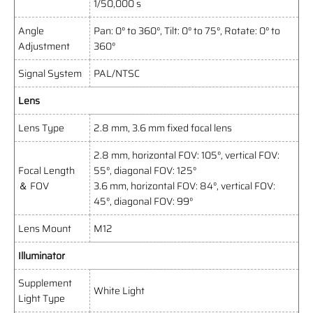
1/50,000 s
Angle
Pan: 0° to 360°, Tilt: 0° to 75°, Rotate: 0° to
Adjustment
360°
Signal System
PAL/NTSC
Lens
Lens Type
2.8 mm, 3.6 mm fixed focal lens
2.8 mm, horizontal FOV: 105°, vertical FOV:
Focal Length
55°, diagonal FOV: 125°
＆ FOV
3.6 mm, horizontal FOV: 84°, vertical FOV:
45°, diagonal FOV: 99°
Lens Mount
M12
Illuminator
Supplement
White Light
Light Type