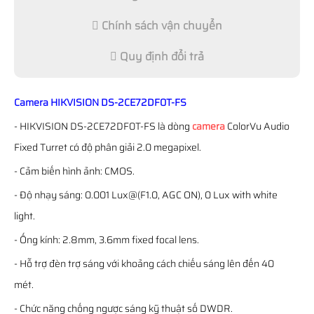
Chính sách vận chuyển
Quy định đổi trả
Camera HIKVISION DS-2CE72DF0T-FS
- HIKVISION DS-2CE72DF0T-FS là dòng
camera
ColorVu Audio
Fixed Turret có độ phân giải 2.0 megapixel.
- Cảm biến hình ảnh: CMOS.
- Độ nhạy sáng: 0.001 Lux@(F1.0, AGC ON), 0 Lux with white
light.
- Ống kính: 2.8mm, 3.6mm fixed focal lens.
- Hỗ trợ đèn trợ sáng với khoảng cách chiếu sáng lên đến 40
mét.
- Chức năng chống ngược sáng kỹ thuật số DWDR.