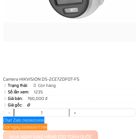
Camera HIKVISION DS-2CE72DF0T-FS
Trạng thái:
Còn hàng
Số lần xem:
1235
Giá bán:
760,000 đ
Giá gốc:
0
-
+
Chat Zalo
0909605998
Gọi ngay
(028)62677398
MUA NGAY
GIAO HÀNG COD TOÀN QUỐC