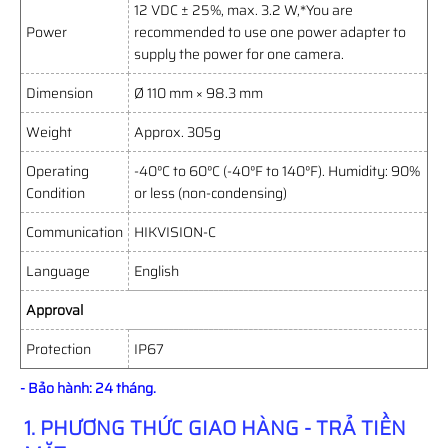
12 VDC ± 25%, max. 3.2 W,*You are
Power
recommended to use one power adapter to
supply the power for one camera.
Dimension
Ø 110 mm × 98.3 mm
Weight
Approx. 305g
Operating
-40°C to 60°C (-40°F to 140°F). Humidity: 90%
Condition
or less (non-condensing)
Communication
HIKVISION-C
Language
English
Approval
Protection
IP67
- Bảo hành: 24 tháng.
1. PHƯƠNG THỨC GIAO HÀNG - TRẢ TIỀN