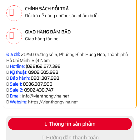
CHÍNH SÁCH ĐỔI TRẢ
Đổi trả dễ dàng những sản phẩm bị lỗi
GIAO HÀNG ĐẢM BẢO
Giao hàng tận nơi
Địa chỉ:
20/50 Đường số 5, Phường Bình Hưng Hòa, Thành phố
Hồ Chí Minh, Việt Nam
Hotline:
(028)62.677.398
Kỹ thuật:
0909.605.998
Bảo hành:
0901.387.998
Sale 1:
0936.387.998
Sale 2:
0902.438.747
Email:
info@vienthongvina.net
Website:
https://vienthongvina.net
Thông tin sản phẩm
Hướng dẫn thanh toán