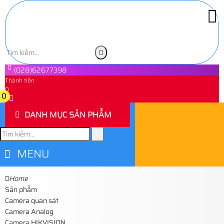
(028)62677398
Thành tiền
0
0
DANH MỤC SẢN PHẨM
MENU
Home
Sản phẩm
Camera quan sát
Camera Analog
Camera HIKVISION