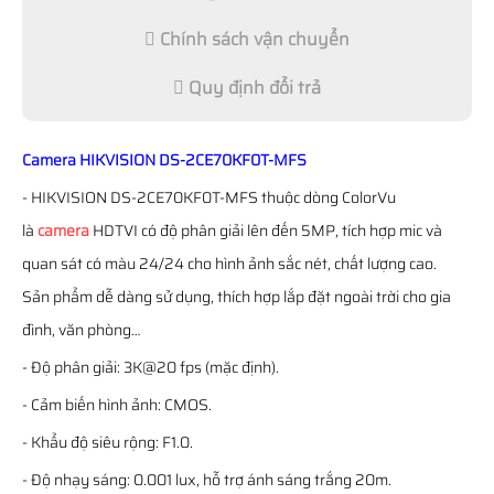
Chính sách vận chuyển
Quy định đổi trả
Camera HIKVISION DS-2CE70KF0T-MFS
- HIKVISION DS-2CE70KF0T-MFS thuộc dòng ColorVu
là
camera
HDTVI có độ phân giải lên đến 5MP, tích hợp mic và
quan sát có màu 24/24 cho hình ảnh sắc nét, chất lượng cao.
Sản phẩm dễ dàng sử dụng, thích hợp lắp đặt ngoài trời cho gia
đình, văn phòng…
- Độ phân giải: 3K@20 fps (mặc định).
- Cảm biến hình ảnh: CMOS.
- Khẩu độ siêu rộng: F1.0.
- Độ nhạy sáng: 0.001 lux, hỗ trợ ánh sáng trắng 20m.