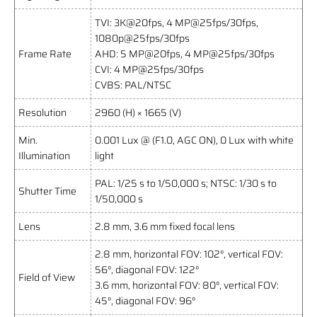
TVI: 3K@20fps, 4 MP@25fps/30fps,
1080p@25fps/30fps
Frame Rate
AHD: 5 MP@20fps, 4 MP@25fps/30fps
CVI: 4 MP@25fps/30fps
CVBS: PAL/NTSC
Resolution
2960 (H) × 1665 (V)
Min.
0.001 Lux @ (F1.0, AGC ON), 0 Lux with white
Illumination
light
PAL: 1/25 s to 1/50,000 s; NTSC: 1/30 s to
Shutter Time
1/50,000 s
Lens
2.8 mm, 3.6 mm fixed focal lens
2.8 mm, horizontal FOV: 102°, vertical FOV:
56°, diagonal FOV: 122°
Field of View
3.6 mm, horizontal FOV: 80°, vertical FOV:
45°, diagonal FOV: 96°