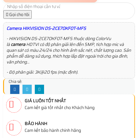
Gọi cho tôi
Camera HIKVISION DS-2CE70KF0T-MFS
- HIKVISION DS-2CE70KF0T-MFS thuộc dòng ColorVu
là
camera
HDTVI có độ phân giải lên đến 5MP, tích hợp mic và
quan sát có màu 24/24 cho hình ảnh sắc nét, chất lượng cao. Sản
phẩm dễ dàng sử dụng, thích hợp lắp đặt ngoài trời cho gia đình,
văn phòng…
- Độ phân giải: 3K@20 fps (mặc định).
Chia sẻ:
GIÁ LUÔN TỐT NHẤT
Cam kết giá tốt nhất cho Khách hàng
BẢO HÀNH
Cam kết bảo hành chính hãng