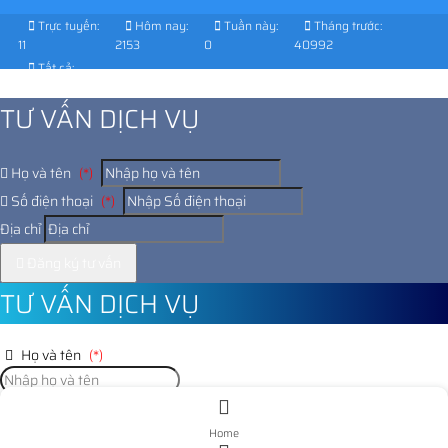
Trực tuyến:
Hôm nay:
Tuần này:
Tháng trước:
11
2153
0
40992
Tất cả:
1032032
TƯ VẤN DỊCH VỤ
Họ và tên
(*)
Số điện thoại
(*)
Địa chỉ
Đăng ký tư vấn
TƯ VẤN DỊCH VỤ
Họ và tên
(*)
Số điện thoại
(*)
Home