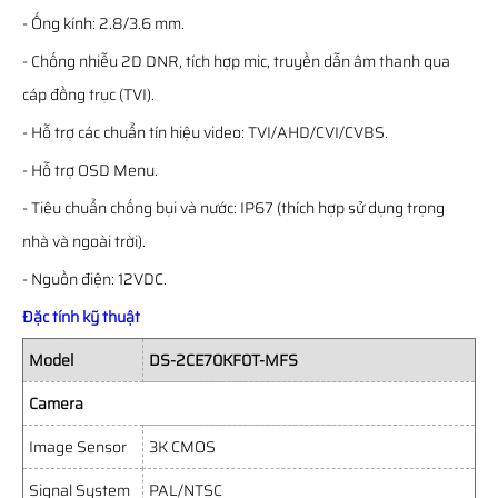
- Ống kính: 2.8/3.6 mm.
- Chống nhiễu 2D DNR, tích hợp mic, truyền dẫn âm thanh qua
cáp đồng trục (TVI).
- Hỗ trợ các chuẩn tín hiệu video: TVI/AHD/CVI/CVBS.
- Hỗ trợ OSD Menu.
- Tiêu chuẩn chống bụi và nước: IP67 (thích hợp sử dụng trọng
nhà và ngoài trời).
- Nguồn điện: 12VDC.
Đặc tính kỹ thuật
Model
DS-2CE70KF0T-MFS
Camera
Image Sensor
3K CMOS
Signal System
PAL/NTSC