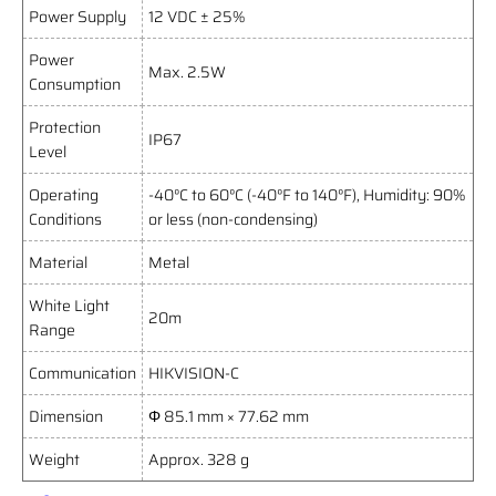
Power Supply
12 VDC ± 25%
Power
Max. 2.5W
Consumption
Protection
IP67
Level
Operating
-40°C to 60°C (-40°F to 140°F), Humidity: 90%
Conditions
or less (non-condensing)
Material
Metal
White Light
20m
Range
Communication
HIKVISION-C
Dimension
Φ 85.1 mm × 77.62 mm
Weight
Approx. 328 g