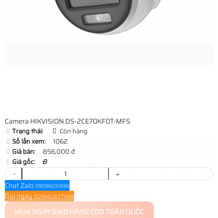
Camera HIKVISION DS-2CE70KF0T-MFS
Trạng thái:
Còn hàng
Số lần xem:
1062
Giá bán:
856,000 đ
Giá gốc:
0
-
+
Chat Zalo
0909605998
Gọi ngay
(028)62677398
MUA NGAY
GIAO HÀNG COD TOÀN QUỐC