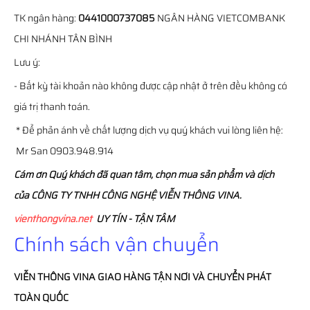
TK ngân hàng:
0441000737085
NGÂN HÀNG VIETCOMBANK
CHI NHÁNH TÂN BÌNH
Lưu ý:
- Bất kỳ tài khoản nào không được cập nhật ở trên đều không có
giá trị thanh toán.
* Để phản ánh về chất lượng dịch vụ quý khách vui lòng liên hệ:
Mr San 0903.948.914
Cám ơn Quý khách đã quan tâm, chọn mua sản phẩm và dịch
của CÔNG TY TNHH CÔNG NGHỆ VIỄN THÔNG VINA.
vienthongvina.net
UY TÍN - TẬN TÂM
Chính sách vận chuyển
VIỄN THÔNG
VINA
GIAO HÀNG TẬN NƠI VÀ CHUYỂN PHÁT
TOÀN QUỐC