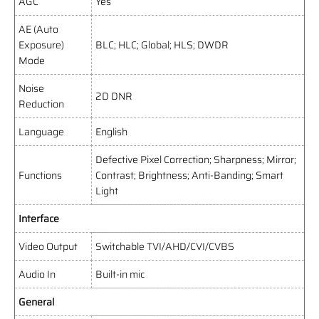
AGC
Yes
AE (Auto
Exposure)
BLC; HLC; Global; HLS; DWDR
Mode
Noise
2D DNR
Reduction
Language
English
Defective Pixel Correction; Sharpness; Mirror;
Functions
Contrast; Brightness; Anti-Banding; Smart
Light
Interface
Video Output
Switchable TVI/AHD/CVI/CVBS
Audio In
Built-in mic
General