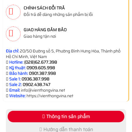
CHÍNH SÁCH ĐỔI TRẢ
Đổi trả dễ dàng những sản phẩm bị lỗi
GIAO HÀNG ĐẢM BẢO
Giao hàng tận nơi
Địa chỉ:
20/50 Đường số 5, Phường Bình Hưng Hòa, Thành phố
Hồ Chí Minh, Việt Nam
Hotline:
(028)62.677.398
Kỹ thuật:
0909.605.998
Bảo hành:
0901.387.998
Sale 1:
0936.387.998
Sale 2:
0902.438.747
Email:
info@vienthongvina.net
Website:
https://vienthongvina.net
Thông tin sản phẩm
Hướng dẫn thanh toán