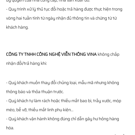
ủy quyền của nhà cung cấp, nhà sản xuất đó.
- Quy trình xử lý thủ tục đổi hoặc trả hàng được thực hiện trong
vòng hai tuần tính từ ngày nhận đủ thông tin và chứng từ từ
khách hàng.
CÔNG TY TNHH CÔNG NGHỆ VIỄN THÔNG VINA
không chấp
nhận đổi/trả hàng khi:
- Quý khách muốn thay đổi chủng loại, mẫu mã nhưng không
thông báo và thỏa thuận trước.
- Quý khách tự làm rách hoặc thiếu mất bao bì, trầy xước, móp
méo, bể vỡ, thiếu mất linh phụ kiện…
- Quý khách vận hành không đúng chỉ dẫn gây hư hỏng hàng
hóa.