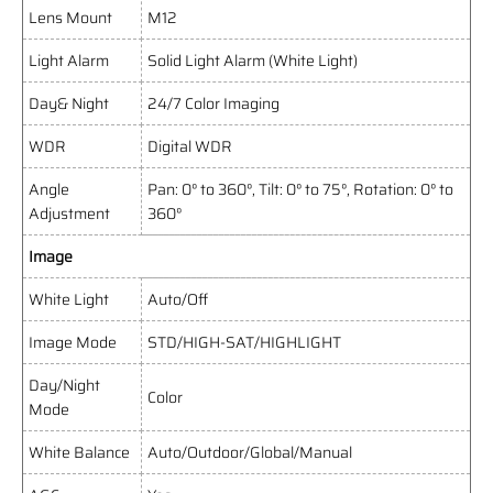
Lens Mount
M12
Light Alarm
Solid Light Alarm (White Light)
Day& Night
24/7 Color Imaging
WDR
Digital WDR
Angle
Pan: 0° to 360°, Tilt: 0° to 75°, Rotation: 0° to
Adjustment
360°
Image
White Light
Auto/Off
Image Mode
STD/HIGH-SAT/HIGHLIGHT
Day/Night
Color
Mode
White Balance
Auto/Outdoor/Global/Manual