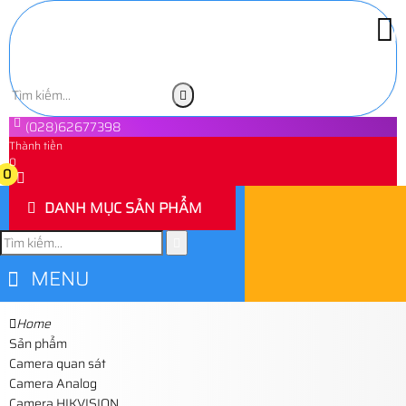
(028)62677398
Thành tiền
0
0
DANH MỤC SẢN PHẨM
MENU
Home
Sản phẩm
Camera quan sát
Camera Analog
Camera HIKVISION