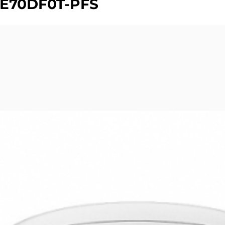
CE70DF0T-PFS