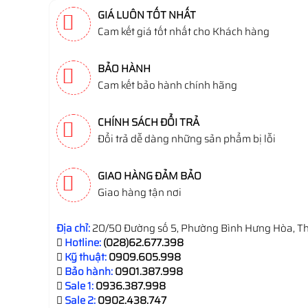
GIÁ LUÔN TỐT NHẤT
Cam kết giá tốt nhất cho Khách hàng
BẢO HÀNH
Cam kết bảo hành chính hãng
CHÍNH SÁCH ĐỔI TRẢ
Đổi trả dễ dàng những sản phẩm bị lỗi
GIAO HÀNG ĐẢM BẢO
Giao hàng tận nơi
Địa chỉ:
20/50 Đường số 5, Phường Bình Hưng Hòa, Th
Hotline:
(028)62.677.398
Kỹ thuật:
0909.605.998
Bảo hành:
0901.387.998
Sale 1:
0936.387.998
Sale 2:
0902.438.747