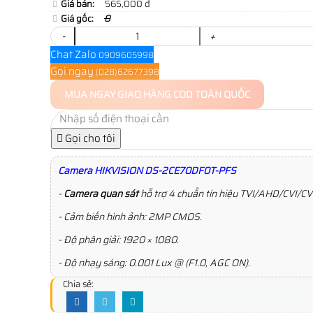
Giá bán:
565,000 đ
Giá gốc:
0
-
+
Chat Zalo
0909605998
Gọi ngay
(028)62677398
MUA NGAY
GIAO HÀNG COD TOÀN QUỐC
Gọi cho tôi
Camera HIKVISION DS-2CE70DF0T-PFS
-
Camera quan sát
hỗ trợ 4 chuẩn tín hiệu TVI/AHD/CVI/CV
- Cảm biến hình ảnh: 2MP CMOS.
- Độ phân giải: 1920 × 1080.
- Độ nhạy sáng: 0.001 Lux @ (F1.0, AGC ON).
Chia sẻ: