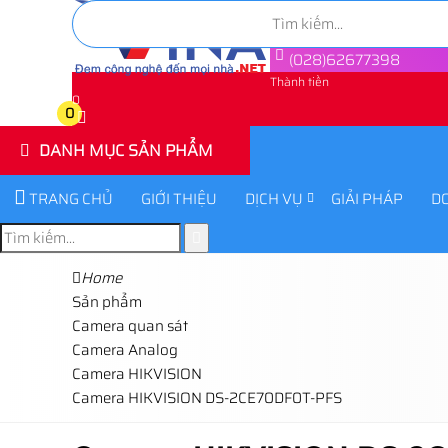
(028)62677398
Thành tiền
0
0
DANH MỤC SẢN PHẨM
TRANG CHỦ
GIỚI THIỆU
DỊCH VỤ
GIẢI PHÁP
D
Home
Sản phẩm
Camera quan sát
Camera Analog
Camera HIKVISION
Camera HIKVISION DS-2CE70DF0T-PFS