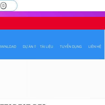
OWNLOAD
DỰ ÁN
TÀI LIỆU
TUYỂN DỤNG
LIÊN HỆ