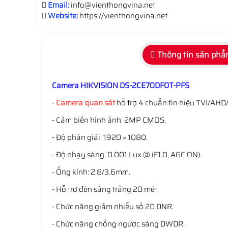
Email:
info@vienthongvina.net
Website:
https://vienthongvina.net
Thông tin sản ph
Camera HIKVISION DS-2CE70DF0T-PFS
-
Camera quan sát
hỗ trợ 4 chuẩn tín hiệu TVI/AHD
- Cảm biến hình ảnh: 2MP CMOS.
- Độ phân giải: 1920 × 1080.
- Độ nhạy sáng: 0.001 Lux @ (F1.0, AGC ON).
- Ống kính: 2.8/3.6mm.
- Hỗ trợ đèn sáng trắng 20 mét.
- Chức năng giảm nhiễu số 2D DNR.
- Chức năng chống ngược sáng DWDR.