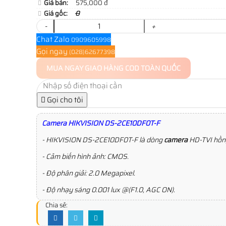
Giá bán:
575,000 đ
Giá gốc:
0
-
+
Chat Zalo
0909605998
Gọi ngay
(028)62677398
MUA NGAY
GIAO HÀNG COD TOÀN QUỐC
Gọi cho tôi
Camera HIKVISION DS-2CE10DF0T-F
- HIKVISION DS-2CE10DF0T-F là dòng
camera
HD-TVI hồng
- Cảm biến hình ảnh: CMOS.
- Độ phân giải: 2.0 Megapixel.
- Độ nhạy sáng 0.001 lux @(F1.0, AGC ON).
Chia sẻ: