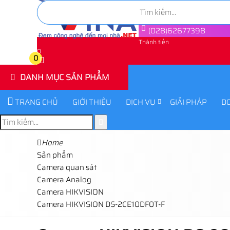
(028)62677398
Thành tiền
0
0
DANH MỤC SẢN PHẨM
TRANG CHỦ
GIỚI THIỆU
DỊCH VỤ
GIẢI PHÁP
D
Home
Sản phẩm
Camera quan sát
Camera Analog
Camera HIKVISION
Camera HIKVISION DS-2CE10DF0T-F