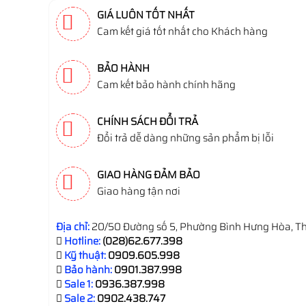
GIÁ LUÔN TỐT NHẤT
Cam kết giá tốt nhất cho Khách hàng
BẢO HÀNH
Cam kết bảo hành chính hãng
CHÍNH SÁCH ĐỔI TRẢ
Đổi trả dễ dàng những sản phẩm bị lỗi
GIAO HÀNG ĐẢM BẢO
Giao hàng tận nơi
Địa chỉ:
20/50 Đường số 5, Phường Bình Hưng Hòa, Th
Hotline:
(028)62.677.398
Kỹ thuật:
0909.605.998
Bảo hành:
0901.387.998
Sale 1:
0936.387.998
Sale 2:
0902.438.747