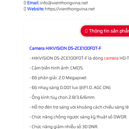
Email:
info@vienthongvina.net
Website:
https://vienthongvina.net
Thông tin sản ph
Camera HIKVISION DS-2CE10DF0T-F
- HIKVISION DS-2CE10DF0T-F là dòng
camera
HD-T
- Cảm biến hình ảnh: CMOS.
- Độ phân giải: 2.0 Megapixel.
- Độ nhạy sáng 0.001 lux @(F1.0, AGC ON).
- Ống kính tùy chọn 2.8/3.6/6mm.
- Hỗ trợ đèn trợ sáng với khoảng cách chiếu sáng l
- Chức năng chống ngược sáng kỹ thuật số DWDR.
- Chức năng giảm nhiễu số 3D DNR.