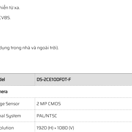
hiển từ xa.
CVBS.
dụng trong nhà và ngoài trời).
el
DS-2CE10DF0T-F
era
ge Sensor
2 MP CMOS
nal System
PAL/NTSC
olution
1920 (H) × 1080 (V)