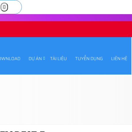
OWNLOAD
DỰ ÁN
TÀI LIỆU
TUYỂN DỤNG
LIÊN HỆ