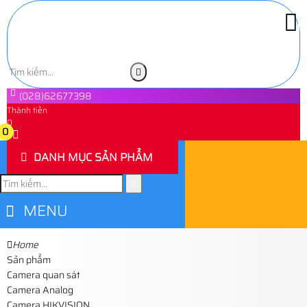
(028)62677398
Thành tiền
0
0
DANH MỤC SẢN PHẨM
MENU
Home
Sản phẩm
Camera quan sát
Camera Analog
Camera HIKVISION