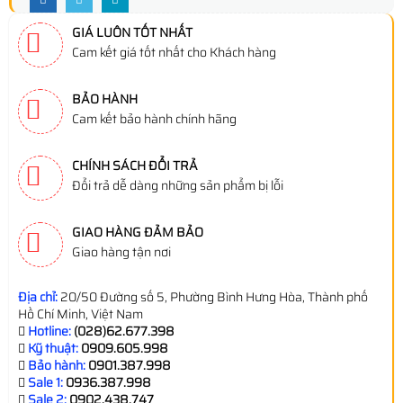
GIÁ LUÔN TỐT NHẤT
Cam kết giá tốt nhất cho Khách hàng
BẢO HÀNH
Cam kết bảo hành chính hãng
CHÍNH SÁCH ĐỔI TRẢ
Đổi trả dễ dàng những sản phẩm bị lỗi
GIAO HÀNG ĐẢM BẢO
Giao hàng tận nơi
Địa chỉ:
20/50 Đường số 5, Phường Bình Hưng Hòa, Thành phố
Hồ Chí Minh, Việt Nam
Hotline:
(028)62.677.398
Kỹ thuật:
0909.605.998
Bảo hành:
0901.387.998
Sale 1:
0936.387.998
Sale 2:
0902.438.747