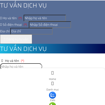
TƯ VẤN DỊCH VỤ
Họ và tên
(*)
Số điện thoại
(*)
Địa chỉ
Đăng ký tư vấn
TƯ VẤN DỊCH VỤ
Họ và tên
(*)
Số điện thoại
(*)
Home
Địa chỉ
Danh mục
Đăng ký tư vấn
Zalo