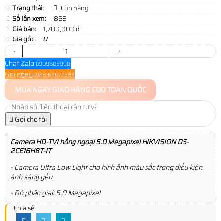
Trạng thái:
Còn hàng
Số lần xem:
868
Giá bán:
1,780,000 đ
Giá gốc:
0
-
+
Chat Zalo
0909605998
Gọi ngay
(028)62677398
MUA NGAY
GIAO HÀNG COD TOÀN QUỐC
Gọi cho tôi
Camera HD-TVI hồng ngoại 5.0 Megapixel HIKVISION DS-
2CE16H8T-IT
- Camera Ultra Low Light cho hình ảnh màu sắc trong điều kiện
ánh sáng yếu.
- Độ phân giải: 5.0 Megapixel.
Chia sẻ: