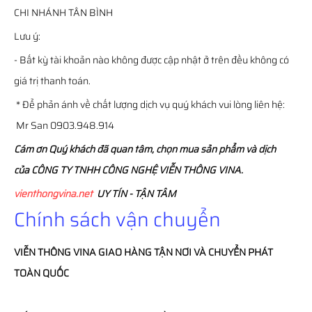
CHI NHÁNH TÂN BÌNH
Lưu ý:
- Bất kỳ tài khoản nào không được cập nhật ở trên đều không có
giá trị thanh toán.
* Để phản ánh về chất lượng dịch vụ quý khách vui lòng liên hệ:
Mr San 0903.948.914
Cám ơn Quý khách đã quan tâm, chọn mua sản phẩm và dịch
của CÔNG TY TNHH CÔNG NGHỆ VIỄN THÔNG VINA.
vienthongvina.net
UY TÍN - TẬN TÂM
Chính sách vận chuyển
VIỄN THÔNG
VINA
GIAO HÀNG TẬN NƠI VÀ CHUYỂN PHÁT
TOÀN QUỐC