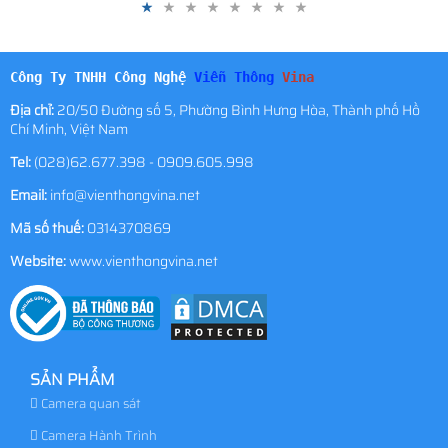
Công Ty TNHH Công Nghệ
Viễn Thông
Vina
Địa chỉ:
20/50 Đường số 5, Phường Bình Hưng Hòa, Thành phố Hồ
Chí Minh, Việt Nam
Tel:
(028)62.677.398 - 0909.605.998
Email:
info@vienthongvina.net
Mã số thuế:
0314370869
Website:
www.vienthongvina.net
SẢN PHẨM
Camera quan sát
Camera Hành Trình