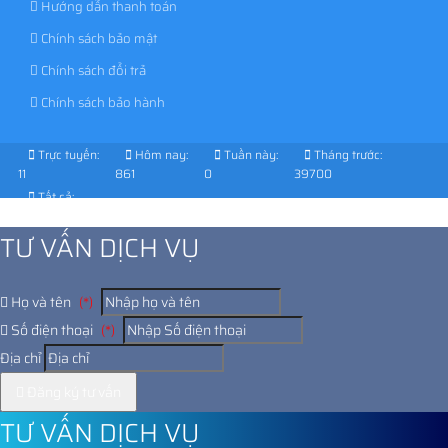
Hướng dẫn thanh toán
Chính sách bảo mật
Chính sách đổi trả
Chính sách bảo hành
Trực tuyến:
Hôm nay:
Tuần này:
Tháng trước:
11
861
0
39700
Tất cả:
1030740
TƯ VẤN DỊCH VỤ
Họ và tên
(*)
Số điện thoại
(*)
Địa chỉ
Đăng ký tư vấn
TƯ VẤN DỊCH VỤ