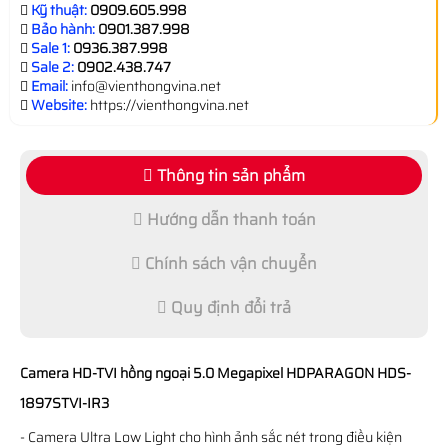
Kỹ thuật:
0909.605.998
Bảo hành:
0901.387.998
Sale 1:
0936.387.998
Sale 2:
0902.438.747
Email:
info@vienthongvina.net
Website:
https://vienthongvina.net
Thông tin sản phẩm
Hướng dẫn thanh toán
Chính sách vận chuyển
Quy định đổi trả
Camera HD-TVI hồng ngoại 5.0 Megapixel HDPARAGON HDS-
1897STVI-IR3
- Camera Ultra Low Light cho hình ảnh sắc nét trong điều kiện