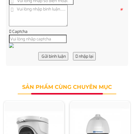
*
Captcha
Gửi bình luận
nhập lại
SẢN PHẨM CÙNG CHUYÊN MỤC
Camera HDPARAGON HDS-
PT7225TVI-IRA
11.660.000 đ