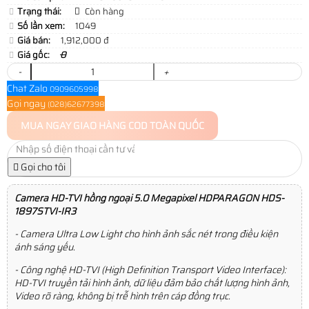
Trạng thái:
Còn hàng
Số lần xem:
1049
Giá bán:
1,912,000 đ
Giá gốc:
0
-
+
Chat Zalo
0909605998
Gọi ngay
(028)62677398
MUA NGAY
GIAO HÀNG COD TOÀN QUỐC
Gọi cho tôi
Camera HD-TVI hồng ngoại 5.0 Megapixel HDPARAGON HDS-
1897STVI-IR3
- Camera Ultra Low Light cho hình ảnh sắc nét trong điều kiện
ánh sáng yếu.
- Công nghệ HD-TVI (High Definition Transport Video Interface):
HD-TVI truyền tải hình ảnh, dữ liệu đảm bảo chất lượng hình ảnh,
Video rõ ràng, không bị trễ hình trên cáp đồng trục.