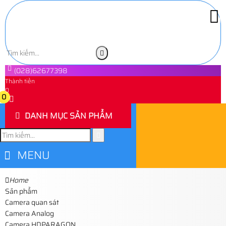
(028)62677398
Thành tiền
0
0
DANH MỤC SẢN PHẨM
MENU
Home
Sản phẩm
Camera quan sát
Camera Analog
Camera HDPARAGON