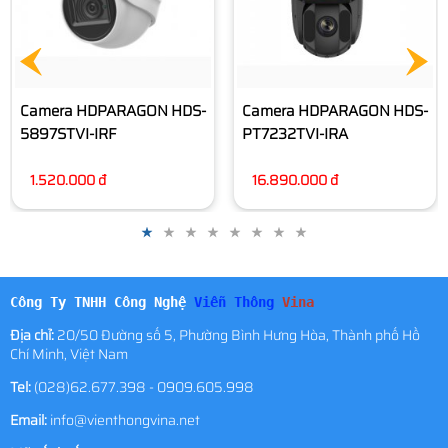
Camera HDPARAGON HDS-
PT7232TVI-IRA
16.890.000 đ
Công Ty TNHH Công Nghệ
Viễn Thông
Vina
Địa chỉ:
20/50 Đường số 5, Phường Bình Hưng Hòa, Thành phố Hồ
Chí Minh, Việt Nam
Tel:
(028)62.677.398 - 0909.605.998
Email:
info@vienthongvina.net