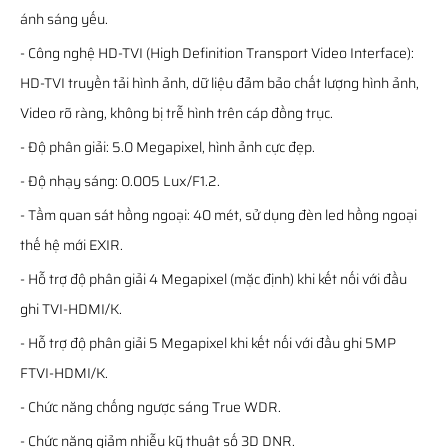
ánh sáng yếu.
- Công nghệ HD-TVI (High Definition Transport Video Interface):
HD-TVI truyền tải hình ảnh, dữ liệu đảm bảo chất lượng hình ảnh,
Video rõ ràng, không bị trễ hình trên cáp đồng trục.
- Độ phân giải: 5.0 Megapixel, hình ảnh cực đẹp.
- Độ nhạy sáng: 0.005 Lux/F1.2.
- Tầm quan sát hồng ngoại: 40 mét, sử dụng đèn led hồng ngoại
thế hệ mới EXIR.
- Hỗ trợ độ phân giải 4 Megapixel (mặc định) khi kết nối với đầu
ghi TVI-HDMI/K.
- Hỗ trợ độ phân giải 5 Megapixel khi kết nối với đầu ghi 5MP
FTVI-HDMI/K.
- Chức năng chống ngược sáng True WDR.
- Chức năng giảm nhiễu kỹ thuật số 3D DNR.