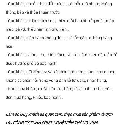
- Quý khách muốn thay đổi chủng loại, mẫu mã nhưng không
thông báo và thỏa thuận trước.
- Quý khách tự làm rách hoặc thiếu mất bao bì, trầy xước, móp
méo, bể vỡ, thiếu mất linh phụ kiện…
- Quý khách vận hành không đúng chỉ dẫn gây hư hỏng hàng
hóa.
- Quý khách không thực hiện đúng các quy định theo yêu cầu để
được hưởng chế độ bảo hành.
- Quý khách đã kiểm tra và ký nhận tình trạng hàng hóa nhưng
không có phản hồi trong vòng 24h kể từ lúc ký nhận hàng.
- Hàng hóa không có đầy đủ các chứng từ kèm theo như: Hóa
đơn mua hàng, Phiếu bảo hành…
Cám ơn Quý khách đã quan tâm, chọn mua sản phẩm và dịch
của CÔNG TY TNHH CÔNG NGHỆ VIỄN THÔNG VINA.