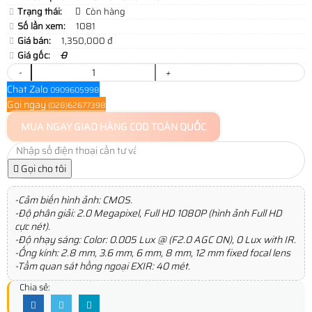
Trạng thái:
Còn hàng
Số lần xem:
1081
Giá bán:
1,350,000 đ
Giá gốc:
0
-
+
Chat Zalo
0909605998
Gọi ngay
(028)62677398
MUA NGAY
GIAO HÀNG COD TOÀN QUỐC
Gọi cho tôi
-Cảm biến hình ảnh: CMOS.
-Độ phân giải: 2.0 Megapixel, Full HD 1080P (hình ảnh Full HD
cực nét).
-Độ nhạy sáng: Color: 0.005 Lux @ (F2.0 AGC ON), 0 Lux with IR.
-Ống kính: 2.8 mm, 3.6 mm, 6 mm, 8 mm, 12 mm fixed focal lens
-Tầm quan sát hồng ngoại EXIR: 40 mét.
Chia sẻ: