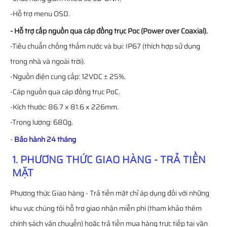
-Hỗ trợ menu OSD.
- Hỗ trợ cấp nguồn qua cáp đồng trục Poc (Power over Coaxial).
-Tiêu chuẩn chống thấm nước và bụi: IP67 (thích hợp sử dụng
trong nhà và ngoài trời).
-Nguồn điện cung cấp: 12VDC ± 25%.
-Cáp nguồn qua cáp đồng trục PoC.
-Kích thước: 86.7 x 81.6 x 226mm.
-Trọng lượng: 680g.
-
Bảo hành 24 tháng
1. PHƯƠNG THỨC GIAO HÀNG - TRẢ TIỀN
MẶT
Phương thức Giao hàng - Trả tiền mặt chỉ áp dụng đối với những
khu vực chúng tôi hỗ trợ giao nhận miễn phí (tham khảo thêm
chính sách vận chuyển) hoặc trả tiền mua hàng trực tiếp tại văn