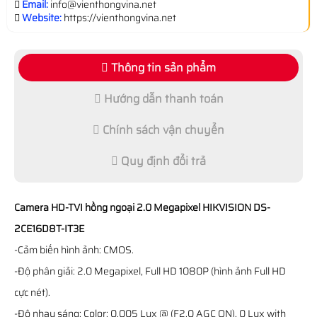
Email:
info@vienthongvina.net
Website:
https://vienthongvina.net
Thông tin sản phẩm
Hướng dẫn thanh toán
Chính sách vận chuyển
Quy định đổi trả
Camera HD-TVI hồng ngoại 2.0 Megapixel HIKVISION DS-
2CE16D8T-IT3E
-Cảm biến hình ảnh: CMOS.
-Độ phân giải: 2.0 Megapixel, Full HD 1080P (hình ảnh Full HD
cực nét).
-Độ nhạy sáng: Color: 0.005 Lux @ (F2.0 AGC ON), 0 Lux with