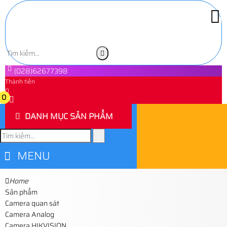
(028)62677398
Thành tiền
0
0
DANH MỤC SẢN PHẨM
MENU
Home
Sản phẩm
Camera quan sát
Camera Analog
Camera HIKVISION