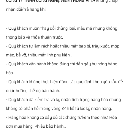
CÔNG TY TNHH CÔNG NGHỆ VIỄN THÔNG VINA
không chấp
nhận đổi/trả hàng khi:
- Quý khách muốn thay đổi chủng loại, mẫu mã nhưng không
thông báo và thỏa thuận trước.
- Quý khách tự làm rách hoặc thiếu mất bao bì, trầy xước, móp
méo, bể vỡ, thiếu mất linh phụ kiện…
- Quý khách vận hành không đúng chỉ dẫn gây hư hỏng hàng
hóa.
- Quý khách không thực hiện đúng các quy định theo yêu cầu để
được hưởng chế độ bảo hành.
- Quý khách đã kiểm tra và ký nhận tình trạng hàng hóa nhưng
không có phản hồi trong vòng 24h kể từ lúc ký nhận hàng.
- Hàng hóa không có đầy đủ các chứng từ kèm theo như: Hóa
đơn mua hàng, Phiếu bảo hành…