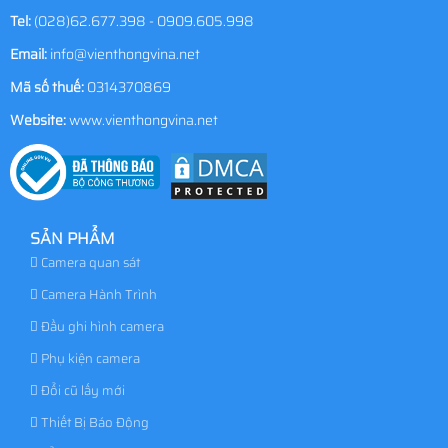
Tel:
(028)62.677.398 - 0909.605.998
Email:
info@vienthongvina.net
Mã số thuế:
0314370869
Website:
www.vienthongvina.net
SẢN PHẨM
Camera quan sát
Camera Hành Trình
Đầu ghi hình camera
Phụ kiện camera
Đổi cũ lấy mới
Thiết Bị Báo Động