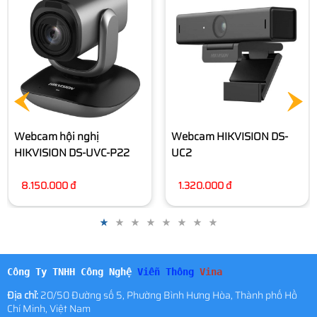
HIKVISION DS-UL2
1.940.000 đ
Webcam HIKVISION DS-
UC2
1.320.000 đ
Công Ty TNHH Công Nghệ
Viễn Thông
Vina
Địa chỉ:
20/50 Đường số 5, Phường Bình Hưng Hòa, Thành phố Hồ
Chí Minh, Việt Nam