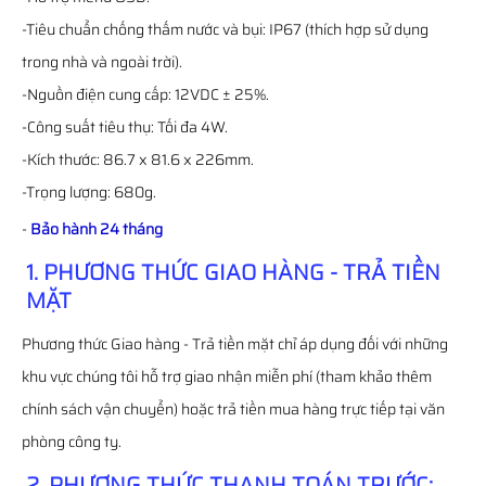
-Tiêu chuẩn chống thấm nước và bụi: IP67 (thích hợp sử dụng
trong nhà và ngoài trời).
-Nguồn điện cung cấp: 12VDC ± 25%.
-Công suất tiêu thụ: Tối đa 4W.
-Kích thước: 86.7 x 81.6 x 226mm.
-Trọng lượng: 680g.
-
Bảo hành 24 tháng
1. PHƯƠNG THỨC GIAO HÀNG - TRẢ TIỀN
MẶT
Phương thức Giao hàng - Trả tiền mặt chỉ áp dụng đối với những
khu vực chúng tôi hỗ trợ giao nhận miễn phí (tham khảo thêm
chính sách vận chuyển) hoặc trả tiền mua hàng trực tiếp tại văn
phòng công ty.
2. PHƯƠNG THỨC THANH TOÁN TRƯỚC: