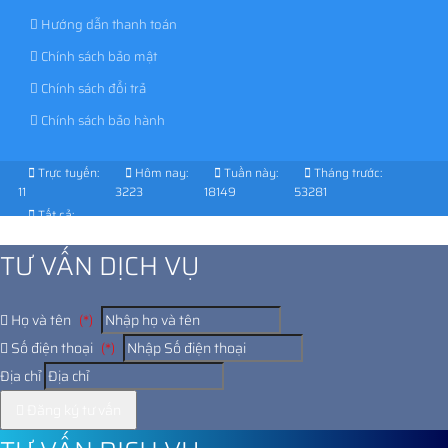
Hướng dẫn thanh toán
Chính sách bảo mật
Chính sách đổi trả
Chính sách bảo hành
Trực tuyến:
Hôm nay:
Tuần này:
Tháng trước:
11
3223
18149
53281
Tất cả:
1015162
TƯ VẤN DỊCH VỤ
Họ và tên
(*)
Số điện thoại
(*)
Địa chỉ
Đăng ký tư vấn