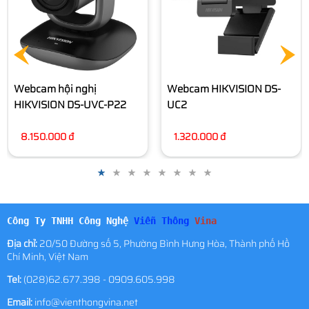
Webcam hội nghị
Webcam HIKVISION DS-
HIKVISION DS-UVC-P22
UC2
8.150.000 đ
1.320.000 đ
Công Ty TNHH Công Nghệ
Viễn Thông
Vina
Địa chỉ:
20/50 Đường số 5, Phường Bình Hưng Hòa, Thành phố Hồ
Chí Minh, Việt Nam
Tel:
(028)62.677.398 - 0909.605.998
Email:
info@vienthongvina.net