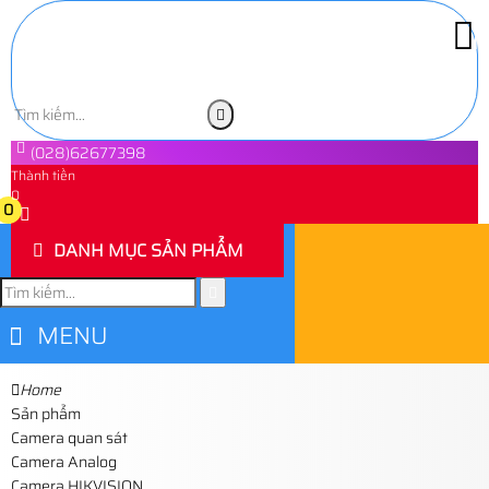
(028)62677398
Thành tiền
0
0
DANH MỤC SẢN PHẨM
MENU
Home
Sản phẩm
Camera quan sát
Camera Analog
Camera HIKVISION