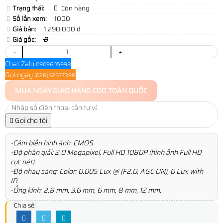
Trạng thái:
Còn hàng
Số lần xem:
1000
Giá bán:
1,290,000 đ
Giá gốc:
0
-
+
Chat Zalo
0909605998
Gọi ngay
(028)62677398
MUA NGAY
GIAO HÀNG COD TOÀN QUỐC
Gọi cho tôi
-Cảm biến hình ảnh: CMOS.
-Độ phân giải: 2.0 Megapixel, Full HD 1080P (hình ảnh Full HD
cực nét).
-Độ nhạy sáng: Color: 0.005 Lux @ (F2.0, AGC ON), 0 Lux with
IR.
-Ống kính: 2.8 mm, 3.6 mm, 6 mm, 8 mm, 12 mm.
Chia sẻ: