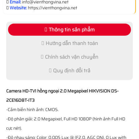
Email:
info@vienthongvina.net
Website:
https://vienthongvina.net
Thông tin sản phẩm
Hướng dẫn thanh toán
Chính sách vận chuyển
Quy định đổi trả
Camera HD-TVI hồng ngoại 2.0 Megapixel HIKVISION DS-
2CE16D8T-IT3
-Cảm biến hình ảnh: CMOS.
-Độ phân giải: 2.0 Megapixel, Full HD 1080P (hình ảnh Full HD
cực nét).
-Độ nhạy sáng: Color: 0.005 Lux @ (F2.0, AGC ON), 0 Lux with