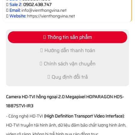
Sale 2:
0902.438.747
Email:
info@vienthongvina.net
Website:
https://vienthongvina.net
Thông tin sản phẩm
Hướng dẫn thanh toán
Chính sách vận chuyển
Quy định đổi trả
Camera HD-TVI hồng ngoại 2.0 Megapixel HDPARAGON HDS-
1887STVI-IR3
- Công nghệ HD-TVI
(High Definition Transport Video Interface)
:
HD-TVI truyền tải hình ảnh, dữ liệu đảm bảo chất lượng hình ảnh,
video rõ ràng, không bị trễ hình qua cáp đồng trục.