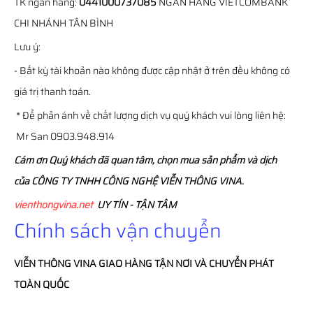
TK ngân hàng:
0441000737085
NGÂN HÀNG VIETCOMBANK
CHI NHÁNH TÂN BÌNH
Lưu ý:
- Bất kỳ tài khoản nào không được cập nhật ở trên đều không có
giá trị thanh toán.
* Để phản ánh về chất lượng dịch vụ quý khách vui lòng liên hệ:
Mr San 0903.948.914
Cám ơn Quý khách đã quan tâm, chọn mua sản phẩm và dịch
của CÔNG TY TNHH CÔNG NGHỆ VIỄN THÔNG VINA.
vienthongvina.net
UY TÍN - TẬN TÂM
Chính sách vận chuyển
VIỄN THÔNG
VINA
GIAO HÀNG TẬN NƠI VÀ CHUYỂN PHÁT
TOÀN QUỐC