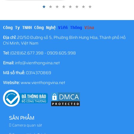
Công Ty TNHH Công Nghệ
Viễn Thông
Vina
Địa chỉ:
20/50 Đường số 5, Phường Bình Hưng Hòa, Thành phố Hồ
Chí Minh, Việt Nam
Tel:
(028)62.677.398 - 0909.605.998
Email:
info@vienthongvina.net
Mã số thuế:
0314370869
Website:
www.vienthongvina.net
SẢN PHẨM
Camera quan sát