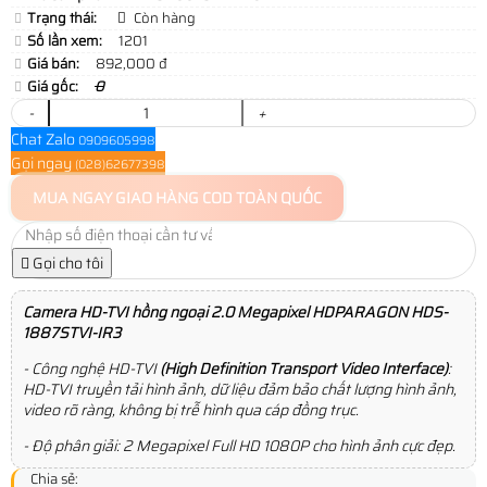
Trạng thái:
Còn hàng
Số lần xem:
1201
Giá bán:
892,000 đ
Giá gốc:
0
-
+
Chat Zalo
0909605998
Gọi ngay
(028)62677398
MUA NGAY
GIAO HÀNG COD TOÀN QUỐC
Gọi cho tôi
Camera HD-TVI hồng ngoại 2.0 Megapixel HDPARAGON HDS-
1887STVI-IR3
- Công nghệ HD-TVI
(High Definition Transport Video Interface)
:
HD-TVI truyền tải hình ảnh, dữ liệu đảm bảo chất lượng hình ảnh,
video rõ ràng, không bị trễ hình qua cáp đồng trục.
- Độ phân giải: 2 Megapixel Full HD 1080P cho hình ảnh cực đẹp.
Chia sẻ: