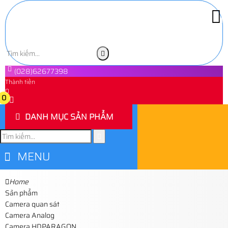
(028)62677398
Thành tiền
0
0
DANH MỤC SẢN PHẨM
MENU
Home
Sản phẩm
Camera quan sát
Camera Analog
Camera HDPARAGON