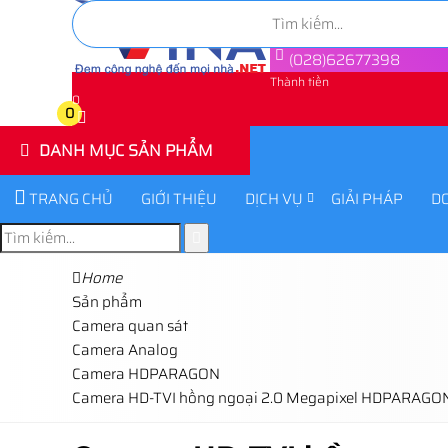
(028)62677398
Thành tiền
0
0
DANH MỤC SẢN PHẨM
TRANG CHỦ
GIỚI THIỆU
DỊCH VỤ
GIẢI PHÁP
D
Home
Sản phẩm
Camera quan sát
Camera Analog
Camera HDPARAGON
Camera HD-TVI hồng ngoại 2.0 Megapixel HDPARAGO