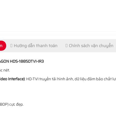
ẩm
Hướng dẫn thanh toán
Chính sách vận chuyển
RAGON HDS-1885DTVI-IR3
c nét.
ideo Interface)
: HD-TVI truyền tải hình ảnh, dữ liệu đảm bảo chất l
80P) cực đẹp.