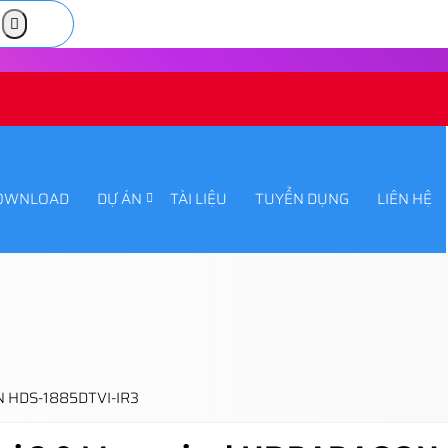
OWNLOAD
DỰ ÁN
TÀI LIỆU
TUYỂN DỤNG
LIÊN HỆ
N HDS-1885DTVI-IR3