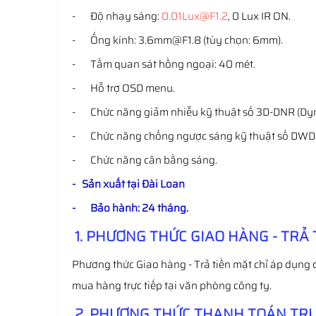
- Độ nhạy sáng:
0.01Lux@F1.2
, 0 Lux IR ON.
- Ống kính: 3.6mm@F1.8 (tùy chọn: 6mm).
- Tầm quan sát hồng ngoại: 40 mét.
- Hỗ trợ OSD menu.
- Chức năng giảm nhiễu kỹ thuật số 3D-DNR (Dyn
- Chức năng chống ngược sáng kỹ thuật số DWDR
- Chức năng cân bằng sáng.
- Sản xuất tại Đài Loan
- Bảo hành: 24 tháng.
1. PHƯƠNG THỨC GIAO HÀNG - TRẢ 
Phương thức Giao hàng - Trả tiền mặt chỉ áp dụng 
mua hàng trực tiếp tại văn phòng công ty.
2. PHƯƠNG THỨC THANH TOÁN TRƯ