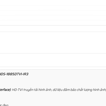
HDS-1885DTVI-IR3
terface)
: HD-TVI truyền tải hình ảnh, dữ liệu đảm bảo chất lượng hình ảnh,
c đẹp.