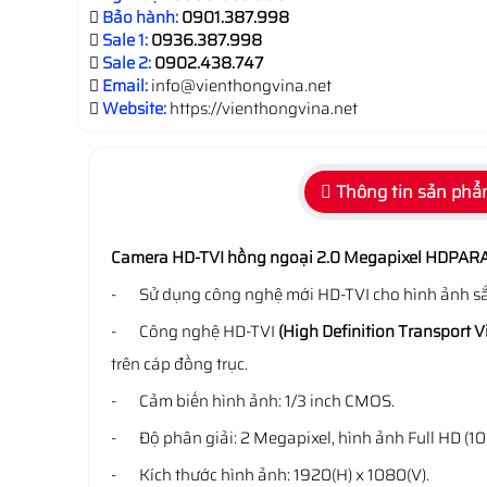
Bảo hành:
0901.387.998
Sale 1:
0936.387.998
Sale 2:
0902.438.747
Email:
info@vienthongvina.net
Website:
https://vienthongvina.net
Thông tin sản ph
Camera HD-TVI hồng ngoại 2.0 Megapixel HDPA
- Sử dụng công nghệ mới HD-TVI cho hình ảnh sắ
- Công nghệ HD-TVI
(High Definition Transport V
trên cáp đồng trục.
- Cảm biến hình ảnh: 1/3 inch CMOS.
- Độ phân giải: 2 Megapixel, hình ảnh Full HD (10
- Kích thước hình ảnh: 1920(H) x 1080(V).