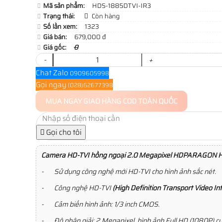
Mã sản phẩm:
HDS-1885DTVI-IR3
Trạng thái:
Còn hàng
Số lần xem:
1323
Giá bán:
679,000 đ
Giá gốc:
0
-
+
Chat Zalo
0909605998
Gọi ngay
(028)62677398
MUA NGAY
GIAO HÀNG COD TOÀN QUỐC
Gọi cho tôi
Camera HD-TVI hồng ngoại 2.0 Megapixel HDPARAGON 
- Sử dụng công nghệ mới HD-TVI cho hình ảnh sắc nét.
- Công nghệ HD-TVI
(High Definition Transport Video In
- Cảm biến hình ảnh: 1/3 inch CMOS.
- Độ phân giải: 2 Megapixel, hình ảnh Full HD (1080P) cự