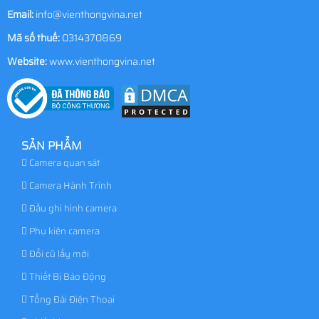
Email:
info@vienthongvina.net
Mã số thuế:
0314370869
Website:
www.vienthongvina.net
SẢN PHẨM
Camera quan sát
Camera Hành Trình
Đầu ghi hình camera
Phụ kiện camera
Đổi cũ lấy mới
Thiết Bị Báo Động
Tổng Đài Điện Thoại