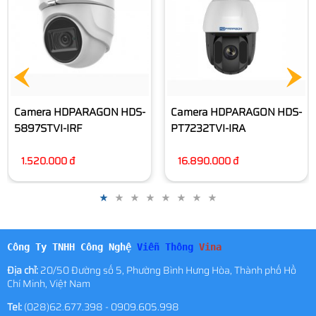
Camera HDPARAGON HDS-
Camera HDPARAGON HDS-
PT7232TVI-IRA
PT7225TVI-IRA
16.890.000 đ
11.660.000 đ
Công Ty TNHH Công Nghệ
Viễn Thông
Vina
Địa chỉ:
20/50 Đường số 5, Phường Bình Hưng Hòa, Thành phố Hồ
Chí Minh, Việt Nam
Tel:
(028)62.677.398 - 0909.605.998