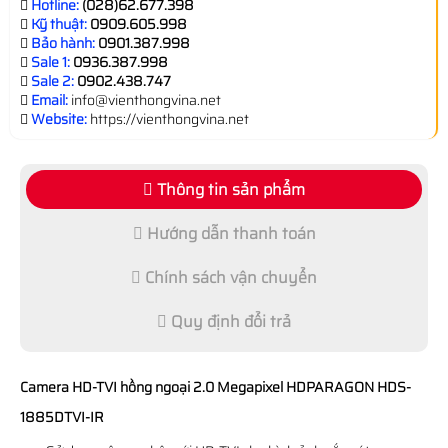
Hotline:
(028)62.677.398
Kỹ thuật:
0909.605.998
Bảo hành:
0901.387.998
Sale 1:
0936.387.998
Sale 2:
0902.438.747
Email:
info@vienthongvina.net
Website:
https://vienthongvina.net
Thông tin sản phẩm
Hướng dẫn thanh toán
Chính sách vận chuyển
Quy định đổi trả
Camera HD-TVI hồng ngoại 2.0 Megapixel HDPARAGON HDS-
1885DTVI-IR