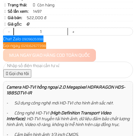
Trạng thái:
Còn hàng
Số lần xem:
1497
Giá bán:
522,000 đ
Giá gốc:
0
-
+
Chat Zalo
0909605998
Gọi ngay
(028)62677398
MUA NGAY
GIAO HÀNG COD TOÀN QUỐC
Gọi cho tôi
Camera HD-TVI hồng ngoại 2.0 Megapixel HDPARAGON HDS-
1885DTVI-IR
- Sử dụng công nghệ mới HD-TVI cho hình ảnh sắc nét.
- Công nghệ HD-TVI
(High Definition Transport Video
Interface)
: HD-TVI truyền tải hình ảnh, dữ liệu đảm bảo chất lượng
hình ảnh, Video rõ ràng, không bị trễ hình trên cáp đồng trục.
- Cảm biến hình ảnh: 1/3 inch CMOS.