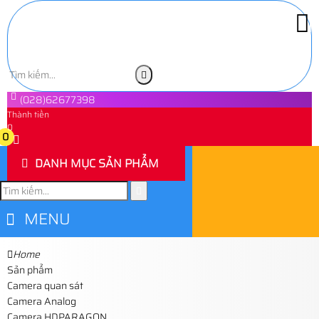
(028)62677398
Thành tiền
0
0
DANH MỤC SẢN PHẨM
MENU
Home
Sản phẩm
Camera quan sát
Camera Analog
Camera HDPARAGON