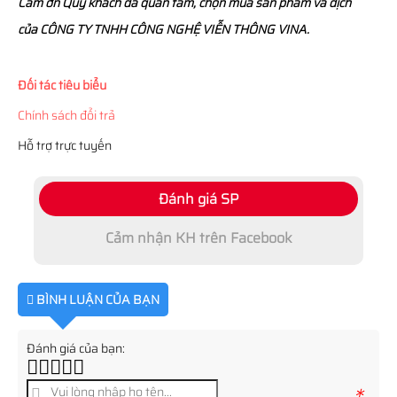
Cám ơn Quý khách đã quan tâm, chọn mua sản phẩm và dịch
của CÔNG TY TNHH CÔNG NGHỆ VIỄN THÔNG VINA.
Đối tác tiêu biểu
Chính sách đổi trả
Hỗ trợ trực tuyến
Đánh giá SP
Cảm nhận KH trên Facebook
BÌNH LUẬN CỦA BẠN
Đánh giá của bạn:
*