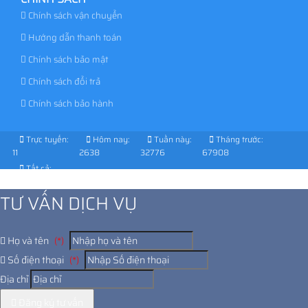
Chính sách vận chuyển
Hướng dẫn thanh toán
Chính sách bảo mật
Chính sách đổi trả
Chính sách bảo hành
Trực tuyến:
Hôm nay:
Tuần này:
Tháng trước:
11
2638
32776
67908
Tất cả:
1029789
TƯ VẤN DỊCH VỤ
Họ và tên
(*)
Số điện thoại
(*)
Địa chỉ
Đăng ký tư vấn