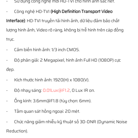
- Sử dụng công nghệ mới HD-TVI cho hình ảnh sắc nét.
- Công nghệ HD-TVI
(High Definition Transport Video
Interface)
: HD-TVI truyền tải hình ảnh, dữ liệu đảm bảo chất
lượng hình ảnh, Video rõ ràng, không bị trễ hình trên cáp đồng
trục.
- Cảm biến hình ảnh: 1/3 inch CMOS.
- Độ phân giải: 2 Megapixel, hình ảnh Full HD (1080P) cực
đẹp.
- Kích thước hình ảnh: 1920(H) x 1080(V).
- Độ nhạy sáng:
0.01Lux@F1.2
, 0 Lux IR on.
- Ống kính: 3.6mm@F1.8 (tùy chọn: 6mm).
- Tầm quan sát hồng ngoại: 20 mét.
- Chức năng giảm nhiễu kỹ thuật số 3D-DNR (Dynamic Noise
Reduction).