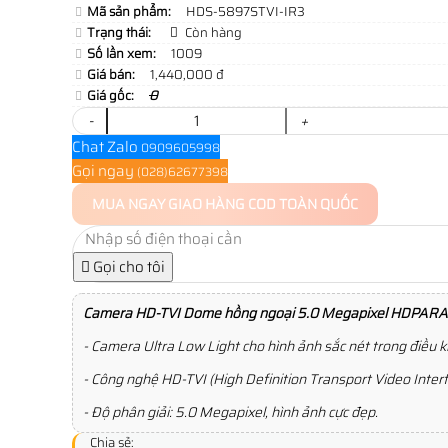
Mã sản phẩm:
HDS-5897STVI-IR3
Trạng thái:
Còn hàng
Số lần xem:
1009
Giá bán:
1,440,000 đ
Giá gốc:
0
-
+
Chat Zalo
0909605998
Gọi ngay
(028)62677398
MUA NGAY
GIAO HÀNG COD TOÀN QUỐC
Gọi cho tôi
Camera HD-TVI Dome
hồng ngoại 5.0 Megapixel HDPA
- Camera Ultra Low Light cho hình ảnh sắc nét trong điều 
- Công nghệ HD-TVI (High Definition Transport Video Interfa
- Độ phân giải: 5.0 Megapixel, hình ảnh cực đẹp.
Chia sẻ: