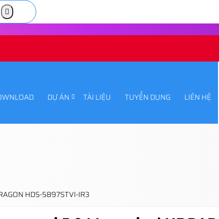
OWNLOAD
DỰ ÁN
TÀI LIỆU
TUYỂN DỤNG
LIÊN HỆ
ARAGON HDS-5897STVI-IR3