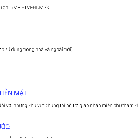
đầu ghi 5MP FTVI-HDMI/K.
ợp sử dụng trong nhà và ngoài trời).
TIỀN MẶT
đối với những khu vực chúng tôi hỗ trợ giao nhận miễn phí (tham k
ỚC: