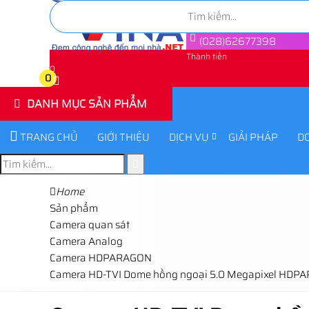
(028)62677398
Thành tiền
0
0
DANH MỤC SẢN PHẨM
TRANG CHỦ
GIỚI THIỆU
DỊCH VỤ
GIẢI PHÁP
D
Home
Sản phẩm
Camera quan sát
Camera Analog
Camera HDPARAGON
Camera HD-TVI Dome hồng ngoại 5.0 Megapixel HDP