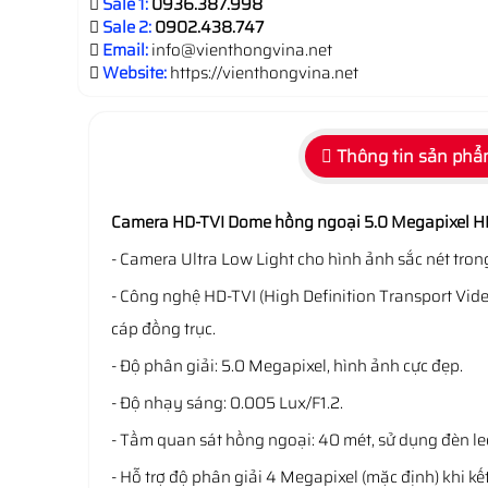
Sale 1:
0936.387.998
Sale 2:
0902.438.747
Email:
info@vienthongvina.net
Website:
https://vienthongvina.net
Thông tin sản ph
Camera HD-TVI Dome
hồng ngoại 5.0 Megapixel
- Camera Ultra Low Light cho hình ảnh sắc nét tron
- Công nghệ HD-TVI (High Definition Transport Video
cáp đồng trục.
- Độ phân giải: 5.0 Megapixel, hình ảnh cực đẹp.
- Độ nhạy sáng: 0.005 Lux/F1.2.
- Tầm quan sát hồng ngoại: 40 mét, sử dụng đèn le
- Hỗ trợ độ phân giải 4 Megapixel (mặc định) khi kế