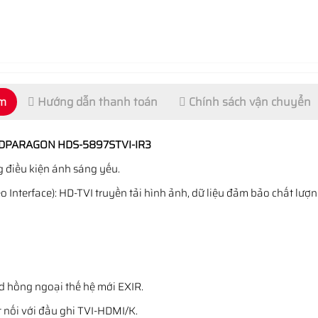
ẩm
Hướng dẫn thanh toán
Chính sách vận chuyển
 HDPARAGON HDS-5897STVI-IR3
g điều kiện ánh sáng yếu.
 Interface): HD-TVI truyền tải hình ảnh, dữ liệu đảm bảo chất lượng
d hồng ngoại thế hệ mới EXIR.
t nối với đầu ghi TVI-HDMI/K.