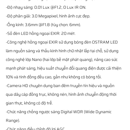
-Độ nhạy sáng: 0.01 Lux @F1.2, 0 Lux IR ON.
-Độ phân giải: 3.0 Megapixel, hình ảnh cực đẹp.
-Ống kính: 3.6mm @F1.8 (tùy chọn: 6mm).
-Số đèn LED hồng ngoại EXIR: 20 mét.
-Công nghệ hồng ngoại EXIR sử dụng bóng đèn OSTRAM LED
làm nguồn sáng và thấu kính hình chữ nhật lắp tại chỗ, sử dụng
công nghệ lớp Nano (hai lớp bề mặt phát quang), nâng cao sức
mạnh phát sáng, hiệu suất chuyển đổi quang điện được cải thiện
10% và tính đồng đều cao, gần như không có bóng tối.
-Camera HD chuyên dụng ban đêm truyền tín hiệu và nguồn
qua dây cáp đồng trục, không nén, hình ảnh chuyển động thời
gian thực, không có độ trễ.
-Chức năng chống ngược sáng Digital WDR (Wide Dynamic
Range).
-Chức năng điều chỉnh độ lợi AGC.