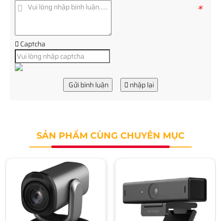
*
Captcha
Gửi bình luận
nhập lại
SẢN PHẨM CÙNG CHUYÊN MỤC
Webcam Live Stream
HIKVISION DS-UL2
1.940.000 đ