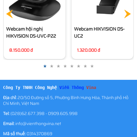
Webcam HIKVISION DS-
UC2
1.320.000 đ
Công Ty TNHH Công Nghệ
Viễn Thông
Vina
Địa chỉ:
20/50 Đường số 5, Phường Bình Hưng Hòa, Thành phố Hồ
Chí Minh, Việt Nam
Tel:
(028)62.677.398 - 0909.605.998
Email:
info@vienthongvina.net
Mã số thuế:
0314370869