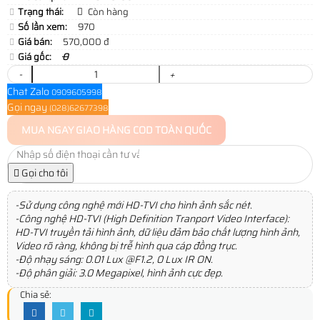
Trạng thái:
Còn hàng
Số lần xem:
970
Giá bán:
570,000 đ
Giá gốc:
0
-
+
Chat Zalo
0909605998
Gọi ngay
(028)62677398
MUA NGAY
GIAO HÀNG COD TOÀN QUỐC
Gọi cho tôi
-Sử dụng công nghệ mới HD-TVI cho hình ảnh sắc nét.
-Công nghệ HD-TVI (High Definition Tranport Video Interface):
HD-TVI truyền tải hình ảnh, dữ liệu đảm bảo chất lượng hình ảnh,
Video rõ ràng, không bị trễ hình qua cáp đồng trục.
-Độ nhạy sáng: 0.01 Lux @F1.2, 0 Lux IR ON.
-Độ phân giải: 3.0 Megapixel, hình ảnh cực đẹp.
Chia sẻ: