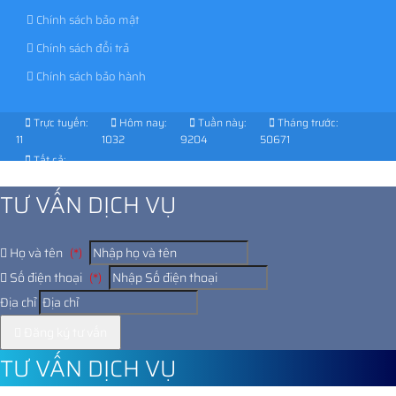
Chính sách bảo mật
Chính sách đổi trả
Chính sách bảo hành
Trực tuyến:
Hôm nay:
Tuần này:
Tháng trước:
11
1032
9204
50671
Tất cả:
1041711
TƯ VẤN DỊCH VỤ
Họ và tên
(*)
Số điện thoại
(*)
Địa chỉ
Đăng ký tư vấn
TƯ VẤN DỊCH VỤ