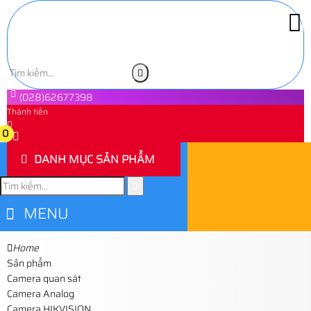
(028)62677398
Thành tiền
0
0
DANH MỤC SẢN PHẨM
MENU
Home
Sản phẩm
Camera quan sát
Camera Analog
Camera HIKVISION