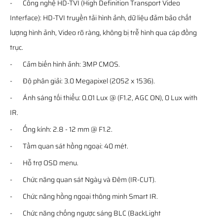
- Công nghệ HD-TVI (High Definition Transport Video
Interface): HD-TVI truyền tải hình ảnh, dữ liệu đảm bảo chất
lượng hình ảnh, Video rõ ràng, không bị trễ hình qua cáp đồng
trục.
- Cảm biến hình ảnh: 3MP CMOS.
- Độ phân giải: 3.0 Megapixel (2052 x 1536).
- Ánh sáng tối thiểu: 0.01 Lux @ (F1.2, AGC ON), 0 Lux with
IR.
- Ống kính: 2.8 - 12 mm @ F1.2.
- Tầm quan sát hồng ngoại: 40 mét.
- Hỗ trợ OSD menu.
- Chức năng quan sát Ngày và Đêm (IR-CUT).
- Chức năng hồng ngoại thông minh Smart IR.
- Chức năng chống ngược sáng BLC (BackLight