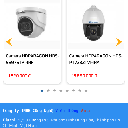
Camera HDPARAGON HDS-
PT7225TVI-IRA
11.660.000 đ
Camera HDPARAGON HDS-
PT7232TVI-IRA
16.890.000 đ
Công Ty TNHH Công Nghệ
Viễn Thông
Vina
Địa chỉ:
20/50 Đường số 5, Phường Bình Hưng Hòa, Thành phố Hồ
Chí Minh, Việt Nam