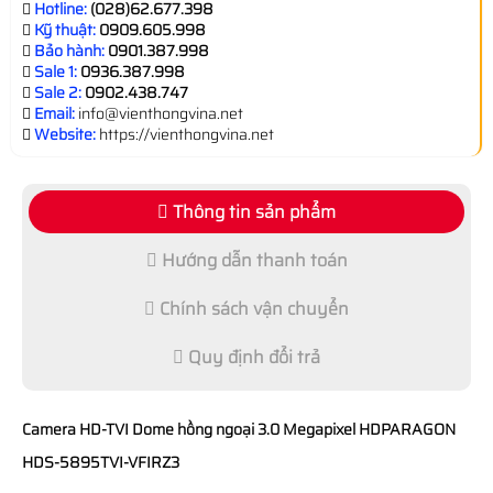
Hotline:
(028)62.677.398
Kỹ thuật:
0909.605.998
Bảo hành:
0901.387.998
Sale 1:
0936.387.998
Sale 2:
0902.438.747
Email:
info@vienthongvina.net
Website:
https://vienthongvina.net
Thông tin sản phẩm
Hướng dẫn thanh toán
Chính sách vận chuyển
Quy định đổi trả
Camera HD-TVI Dome hồng ngoại 3.0 Megapixel HDPARAGON
HDS-5895TVI-VFIRZ3