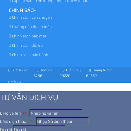
Lắp đặt bảo trì hệ thống tổng đài điện thoại
CHÍNH SÁCH
Chính sách vận chuyển
Hướng dẫn thanh toán
Chính sách bảo mật
Chính sách đổi trả
Chính sách bảo hành
Trực tuyến:
Hôm nay:
Tuần này:
Tháng trước:
11
5766
29220
64352
Tất cả:
1026233
TƯ VẤN DỊCH VỤ
Họ và tên
(*)
Số điện thoại
(*)
Địa chỉ