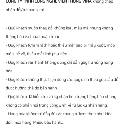
CÔNG TY TNHH CÔNG NGHỆ VIỄN THÔNG VINA
không chấp
nhận đổi/trả hàng khi:
- Quý khách muốn thay đổi chủng loại, mẫu mã nhưng không
thông báo và thỏa thuận trước.
- Quý khách tự làm rách hoặc thiếu mất bao bì, trầy xước, móp
méo, bể vỡ, thiếu mất linh phụ kiện…
- Quý khách vận hành không đúng chỉ dẫn gây hư hỏng hàng
hóa.
- Quý khách không thực hiện đúng các quy định theo yêu cầu để
được hưởng chế độ bảo hành.
- Quý khách đã kiểm tra và ký nhận tình trạng hàng hóa nhưng
không có phản hồi trong vòng 24h kể từ lúc ký nhận hàng.
- Hàng hóa không có đầy đủ các chứng từ kèm theo như: Hóa
đơn mua hàng, Phiếu bảo hành…