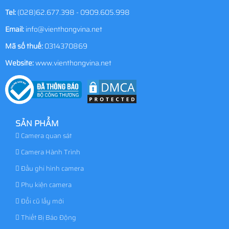
Tel:
(028)62.677.398 - 0909.605.998
Email:
info@vienthongvina.net
Mã số thuế:
0314370869
Website:
www.vienthongvina.net
SẢN PHẨM
Camera quan sát
Camera Hành Trình
Đầu ghi hình camera
Phụ kiện camera
Đổi cũ lấy mới
Thiết Bị Báo Động