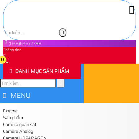
(028)62677398
Thành tiền
0
0
DANH MỤC SẢN PHẨM
MENU
Home
Sản phẩm
Camera quan sát
Camera Analog
Camera HDPARAGON