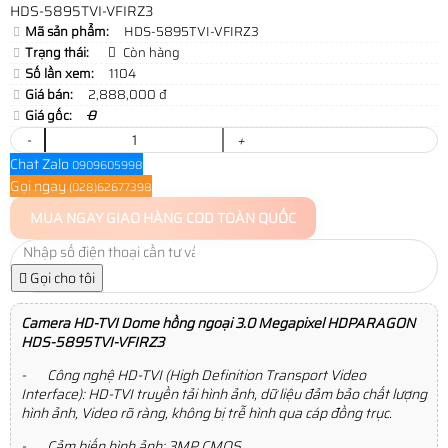
HDS-5895TVI-VFIRZ3
Mã sản phẩm:
HDS-5895TVI-VFIRZ3
Trạng thái:
Còn hàng
Số lần xem:
1104
Giá bán:
2,888,000 đ
Giá gốc:
0
-
+
Chat Zalo
0909605998
Gọi ngay
(028)62677398
MUA NGAY
GIAO HÀNG COD TOÀN QUỐC
Gọi cho tôi
Camera HD-TVI Dome hồng ngoại 3.0 Megapixel HDPARAGON
HDS-5895TVI-VFIRZ3
- Công nghệ HD-TVI (High Definition Transport Video
Interface): HD-TVI truyền tải hình ảnh, dữ liệu đảm bảo chất lượng
hình ảnh, Video rõ ràng, không bị trễ hình qua cáp đồng trục.
- Cảm biến hình ảnh: 3MP CMOS.