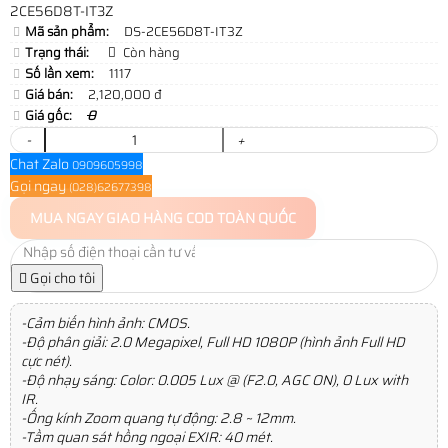
2CE56D8T-IT3Z
Mã sản phẩm:
DS-2CE56D8T-IT3Z
Trạng thái:
Còn hàng
Số lần xem:
1117
Giá bán:
2,120,000 đ
Giá gốc:
0
-
+
Chat Zalo
0909605998
Gọi ngay
(028)62677398
MUA NGAY
GIAO HÀNG COD TOÀN QUỐC
Gọi cho tôi
-Cảm biến hình ảnh: CMOS.
-Độ phân giải: 2.0 Megapixel, Full HD 1080P (hình ảnh Full HD
cực nét).
-Độ nhạy sáng: Color: 0.005 Lux @ (F2.0, AGC ON), 0 Lux with
IR.
-Ống kính Zoom quang tự động: 2.8 ~ 12mm.
-Tầm quan sát hồng ngoại EXIR: 40 mét.