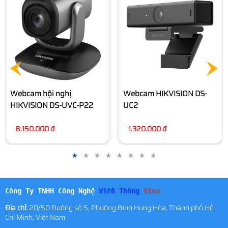
HIKVISION DS-UL2
1.940.000 đ
Webcam HIKVISION DS-
UC2
1.320.000 đ
Công Ty TNHH Công Nghệ
Viễn Thông
Vina
Địa chỉ:
20/50 Đường số 5, Phường Bình Hưng Hòa, Thành phố Hồ
Chí Minh, Việt Nam