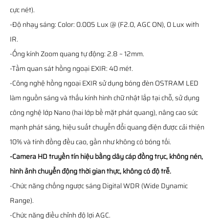
cực nét).
-Độ nhạy sáng: Color: 0.005 Lux @ (F2.0, AGC ON), 0 Lux with
IR.
-Ống kính Zoom quang tự động: 2.8 ~ 12mm.
-Tầm quan sát hồng ngoại EXIR: 40 mét.
-Công nghệ hồng ngoại EXIR sử dụng bóng đèn OSTRAM LED
làm nguồn sáng và thấu kính hình chữ nhật lắp tại chỗ, sử dụng
công nghệ lớp Nano (hai lớp bề mặt phát quang), nâng cao sức
mạnh phát sáng, hiệu suất chuyển đổi quang điện được cải thiện
10% và tính đồng đều cao, gần như không có bóng tối.
-Camera HD truyền tín hiệu bằng dây cáp đồng trục, không nén,
hình ảnh chuyển động thời gian thực, không có độ trễ.
-Chức năng chống ngược sáng Digital WDR (Wide Dynamic
Range).
-Chức năng điều chỉnh độ lợi AGC.