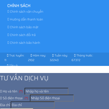
CHÍNH SÁCH
Chính sách vận chuyển
Hướng dẫn thanh toán
Chính sách bảo mật
Chính sách đổi trả
Chính sách bảo hành
Trực tuyến:
Hôm nay:
Tuần này:
Tháng trước:
11
2102
32240
67372
Tất cả:
1029253
TƯ VẤN DỊCH VỤ
Họ và tên
(*)
Số điện thoại
(*)
Địa chỉ