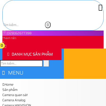
(028)62677398
Thành tiền
0
0
DANH MỤC SẢN PHẨM
MENU
Home
Sản phẩm
Camera quan sát
Camera Analog
Camera HIKVISION