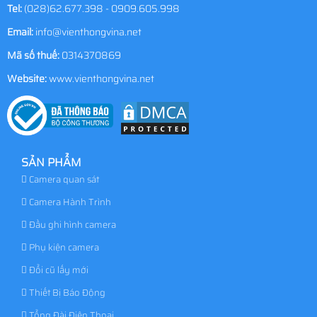
Tel:
(028)62.677.398 - 0909.605.998
Email:
info@vienthongvina.net
Mã số thuế:
0314370869
Website:
www.vienthongvina.net
SẢN PHẨM
Camera quan sát
Camera Hành Trình
Đầu ghi hình camera
Phụ kiện camera
Đổi cũ lấy mới
Thiết Bị Báo Động
Tổng Đài Điện Thoại