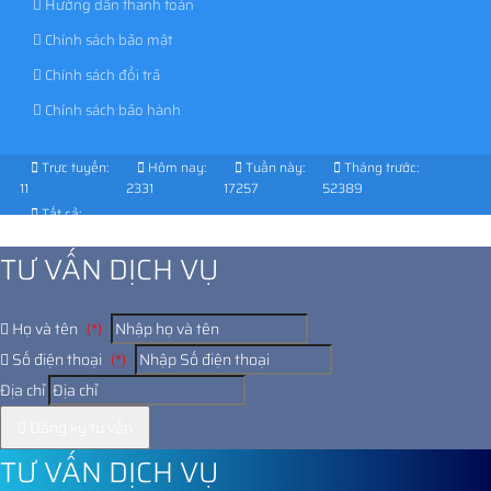
Hướng dẫn thanh toán
Chính sách bảo mật
Chính sách đổi trả
Chính sách bảo hành
Trực tuyến:
Hôm nay:
Tuần này:
Tháng trước:
11
2331
17257
52389
Tất cả:
1014270
TƯ VẤN DỊCH VỤ
Họ và tên
(*)
Số điện thoại
(*)
Địa chỉ
Đăng ký tư vấn
TƯ VẤN DỊCH VỤ