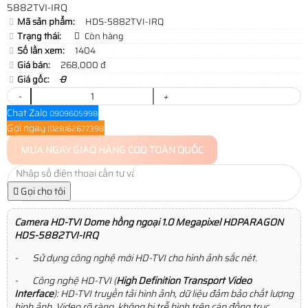
5882TVI-IRQ
Mã sản phẩm:
HDS-5882TVI-IRQ
Trạng thái:
Còn hàng
Số lần xem:
1404
Giá bán:
268,000 đ
Giá gốc:
0
-
+
Chat Zalo
0909605998
Gọi ngay
(028)62677398
MUA NGAY
GIAO HÀNG COD TOÀN QUỐC
Gọi cho tôi
Camera HD-TVI Dome hồng ngoại 1.0 Megapixel HDPARAGON
HDS-5882TVI-IRQ
- Sử dụng công nghệ mới HD-TVI cho hình ảnh sắc nét.
- Công nghệ HD-TVI (
High Definition Transport Video
Interface
): HD-TVI truyền tải hình ảnh, dữ liệu đảm bảo chất lượng
hình ảnh, Video rõ ràng, không bị trễ hình trên cáp đồng trục.