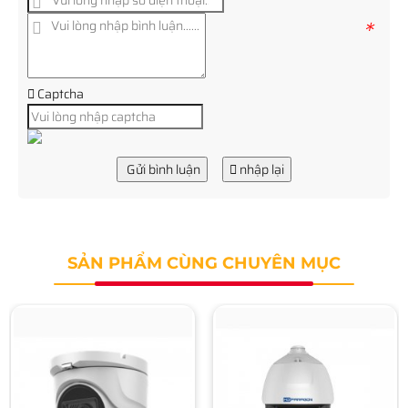
*
Captcha
Gửi bình luận
nhập lại
SẢN PHẨM CÙNG CHUYÊN MỤC