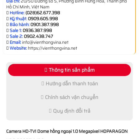
Địa chỉ:
20/50 Đường số 5, Phường Bình Hưng Hòa, Thành phố
Hồ Chí Minh, Việt Nam
Hotline:
(028)62.677.398
Kỹ thuật:
0909.605.998
Bảo hành:
0901.387.998
Sale 1:
0936.387.998
Sale 2:
0902.438.747
Email:
info@vienthongvina.net
Website:
https://vienthongvina.net
Thông tin sản phẩm
Hướng dẫn thanh toán
Chính sách vận chuyển
Quy định đổi trả
Camera HD-TVI Dome hồng ngoại 1.0 Megapixel HDPARAGON