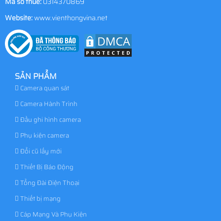
Mã số thuế:
0314370869
Website:
www.vienthongvina.net
SẢN PHẨM
Camera quan sát
Camera Hành Trình
Đầu ghi hình camera
Phụ kiện camera
Đổi cũ lấy mới
Thiết Bị Báo Động
Tổng Đài Điện Thoại
Thiết bị mạng
Cáp Mạng Và Phụ Kiện