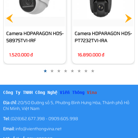
Camera HDPARAGON HDS-
Camera HDPARAGON HDS-
PT7232TVI-IRA
PT7225TVI-IRA
16.890.000 đ
11.660.000 đ
Công Ty TNHH Công Nghệ
Viễn Thông
Vina
Địa chỉ:
20/50 Đường số 5, Phường Bình Hưng Hòa, Thành phố Hồ
Chí Minh, Việt Nam
Tel:
(028)62.677.398 - 0909.605.998
Email:
info@vienthongvina.net