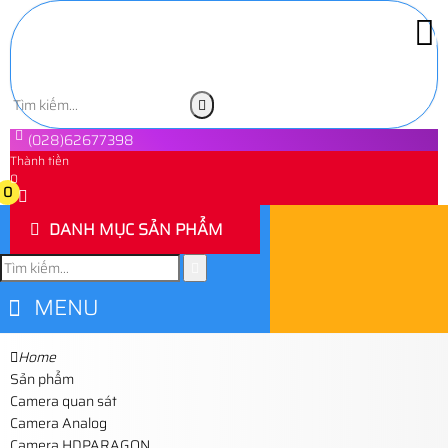
(028)62677398
Thành tiền
0
0
DANH MỤC SẢN PHẨM
MENU
Home
Sản phẩm
Camera quan sát
Camera Analog
Camera HDPARAGON