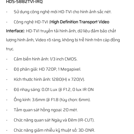
HDS-5882TVI-IRQ
- Sử dụng công nghệ mới HD-TVI cho hình ảnh sắc nét.
- Công nghệ HD-TVI (
High Definition Transport Video
Interface
): HD-TVI truyền tải hình ảnh, dữ liệu đảm bảo chất
lượng hình ảnh, Video rõ ràng, không bị trễ hình trên cáp đồng
trục.
- Cảm biến hình ảnh: 1/3 inch CMOS.
- Độ phân giải: HD 720P, 1 Megapixel.
- Kích thước hình ảnh: 1280(H) x 720(V).
- Độ nhạy sáng: 0.01 Lux @ F1.2, 0 lux IR ON
- Ống kính: 3.6mm @ F1.8 (tùy chọn: 6mm).
- Tầm quan sát hồng ngoại: 20 mét.
- Chức năng quan sát Ngày và Đêm (IR-CUT).
- Chức năng giảm nhiễu kỹ thuật số: 3D-DNR.