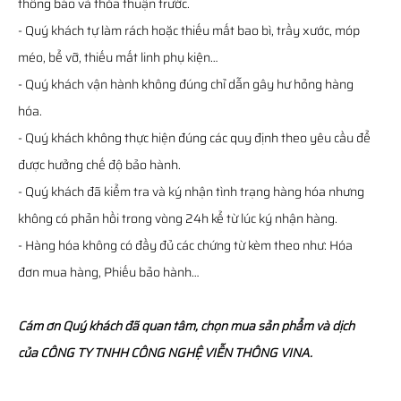
thông báo và thỏa thuận trước.
- Quý khách tự làm rách hoặc thiếu mất bao bì, trầy xước, móp
méo, bể vỡ, thiếu mất linh phụ kiện…
- Quý khách vận hành không đúng chỉ dẫn gây hư hỏng hàng
hóa.
- Quý khách không thực hiện đúng các quy định theo yêu cầu để
được hưởng chế độ bảo hành.
- Quý khách đã kiểm tra và ký nhận tình trạng hàng hóa nhưng
không có phản hồi trong vòng 24h kể từ lúc ký nhận hàng.
- Hàng hóa không có đầy đủ các chứng từ kèm theo như: Hóa
đơn mua hàng, Phiếu bảo hành…
Cám ơn Quý khách đã quan tâm, chọn mua sản phẩm và dịch
của CÔNG TY TNHH CÔNG NGHỆ VIỄN THÔNG VINA.