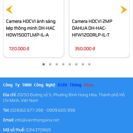
Camera HDCVI 2MP
Camera Dome 2MP
DAHUA DH-HAC-
DAHUA DH-HAC-T1A21P-U-
HFW1200RLP-IL-T
IL-A
350.000 đ
320.000 đ
Công Ty TNHH Công Nghệ
Viễn Thông
Vina
Địa chỉ:
20/50 Đường số 5, Phường Bình Hưng Hòa, Thành phố Hồ
Chí Minh, Việt Nam
Tel:
(028)62.677.398 - 0909.605.998
Email:
info@vienthongvina.net
Mã số thuế:
0314370869