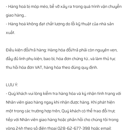
- Hàng hoá bị móp méo, bể vỡ xảy ra trong quá trình vận chuyển
giao hàng…
- Hàng hoá không đạt chất lượng do lỗi kỹ thuật của nhà sản
xuất.
Điều kiện đổi/trả hàng: Hàng hóa đổi/trả phải còn nguyên vẹn,
đầy đủ linh phụ kiện, bao bì, hóa đơn chứng từ…và làm thủ tục
thu hồi hóa đơn VAT, hàng hóa theo đúng quy định.
LƯU Ý:
- Quý khách vui lòng kiểm tra hàng hóa và ký nhận tình trạng với
Nhân viên giao hàng ngay khi nhận được hàng. Khi phát hiện
một trong các trường hợp trên, Quý khách có thể trao đổi trực
tiếp với Nhân viên giao hàng hoặc phản hồi cho chúng tôi trong
vòng 24h theo số điện thoại 028-62-677-398 hoặc email: