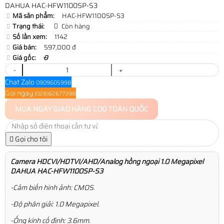
DAHUA HAC-HFW1100SP-S3
Mã sản phẩm:
HAC-HFW1100SP-S3
Trạng thái:
Còn hàng
Số lần xem:
1142
Giá bán:
597,000 đ
Giá gốc:
0
-
+
Chat Zalo
0909605998
Gọi ngay
(028)62677398
MUA NGAY
GIAO HÀNG COD TOÀN QUỐC
Gọi cho tôi
Camera HDCVI/HDTVI/AHD/Analog hồng ngoại 1.0 Megapixel
DAHUA HAC-HFW1100SP-S3
-Cảm biến hình ảnh: CMOS.
-Độ phân giải: 1.0 Megapixel.
-Ống kính cố định: 3.6mm.