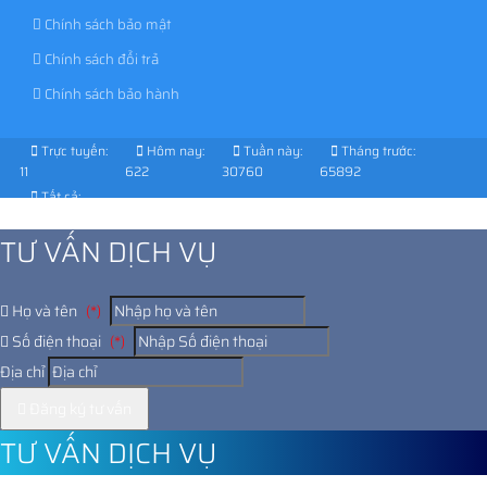
Chính sách bảo mật
Chính sách đổi trả
Chính sách bảo hành
Trực tuyến:
Hôm nay:
Tuần này:
Tháng trước:
11
622
30760
65892
Tất cả:
1027773
TƯ VẤN DỊCH VỤ
Họ và tên
(*)
Số điện thoại
(*)
Địa chỉ
Đăng ký tư vấn
TƯ VẤN DỊCH VỤ