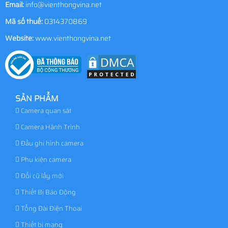
Email:
info@vienthongvina.net
Mã số thuế:
0314370869
Website:
www.vienthongvina.net
SẢN PHẨM
Camera quan sát
Camera Hành Trình
Đầu ghi hình camera
Phụ kiện camera
Đổi cũ lấy mới
Thiết Bị Báo Động
Tổng Đài Điện Thoại
Thiết bị mạng