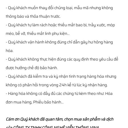
- Quý khách muốn thay đổi chủng loại, mẫu mã nhưng không
thông báo và thỏa thuận trước.
- Quý khách tự làm rách hoặc thiếu mất bao bì, trầy xước, móp
méo, bể vỡ, thiếu mất linh phụ kiện…
- Quý khách vận hành không đúng chỉ dẫn gây hư hỏng hàng
hóa.
- Quý khách không thực hiện đúng các quy định theo yêu cầu để
được hưởng chế độ bảo hành.
- Quý khách đã kiểm tra và ký nhận tình trạng hàng hóa nhưng
không có phản hồi trong vòng 24h kể từ lúc ký nhận hàng.
- Hàng hóa không có đầy đủ các chứng từ kèm theo như: Hóa
đơn mua hàng, Phiếu bảo hành…
Cám ơn Quý khách đã quan tâm, chọn mua sản phẩm và dịch
của CÔNG TY TNHH CÔNG NGHỆ VIỄN THÔNG VINA.