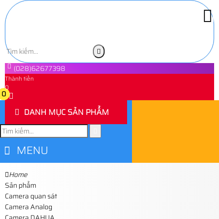
(028)62677398
Thành tiền
0
0
DANH MỤC SẢN PHẨM
MENU
Home
Sản phẩm
Camera quan sát
Camera Analog
Camera DAHUA