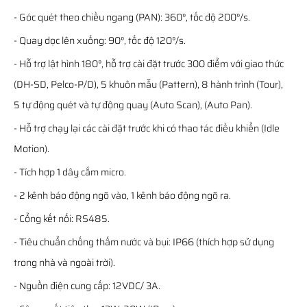
- Góc quét theo chiều ngang (PAN): 360°, tốc độ 200°/s.
- Quay dọc lên xuống: 90°, tốc độ 120°/s.
- Hỗ trợ lật hình 180°, hỗ trợ cài đặt trước 300 điểm với giao thức
(DH-SD, Pelco-P/D), 5 khuôn mẫu (Pattern), 8 hành trình (Tour),
5 tự động quét và tự động quay (Auto Scan), (Auto Pan).
- Hỗ trợ chạy lại các cài đặt trước khi có thao tác điều khiển (Idle
Motion).
- Tích hợp 1 dây cắm micro.
- 2 kênh báo động ngõ vào, 1 kênh báo động ngõ ra.
- Cổng kết nối: RS485.
- Tiêu chuẩn chống thấm nước và bụi: IP66 (thích hợp sử dụng
trong nhà và ngoài trời).
- Nguồn điện cung cấp: 12VDC/ 3A.