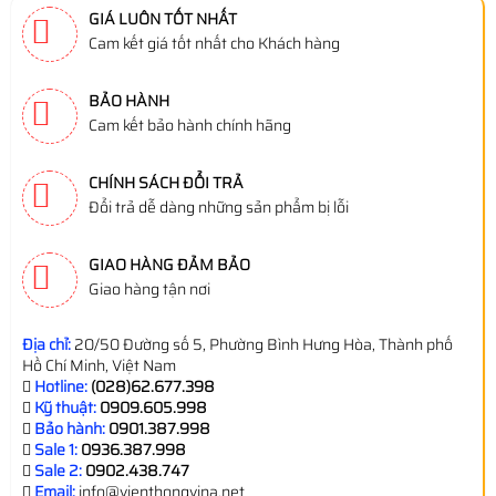
GIÁ LUÔN TỐT NHẤT
Cam kết giá tốt nhất cho Khách hàng
BẢO HÀNH
Cam kết bảo hành chính hãng
CHÍNH SÁCH ĐỔI TRẢ
Đổi trả dễ dàng những sản phẩm bị lỗi
GIAO HÀNG ĐẢM BẢO
Giao hàng tận nơi
Địa chỉ:
20/50 Đường số 5, Phường Bình Hưng Hòa, Thành phố
Hồ Chí Minh, Việt Nam
Hotline:
(028)62.677.398
Kỹ thuật:
0909.605.998
Bảo hành:
0901.387.998
Sale 1:
0936.387.998
Sale 2:
0902.438.747
Email:
info@vienthongvina.net