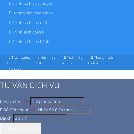
Chính sách vận chuyển
Hướng dẫn thanh toán
Chính sách bảo mật
Chính sách đổi trả
Chính sách bảo hành
Trực tuyến:
Hôm nay:
Tuần này:
Tháng trước:
11
2188
32326
67458
Tất cả:
1029339
TƯ VẤN DỊCH VỤ
Họ và tên
(*)
Số điện thoại
(*)
Địa chỉ
Đăng ký tư vấn