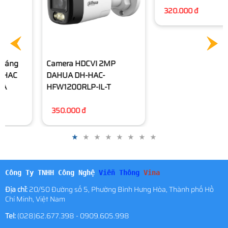
Camera HDCVI 2MP
Camera Dome 2MP
DAHUA DH-HAC-
DAHUA DH-HAC-T1A21P-U-
HFW1200RLP-IL-T
IL-A
350.000 đ
320.000 đ
Công Ty TNHH Công Nghệ
Viễn Thông
Vina
Địa chỉ:
20/50 Đường số 5, Phường Bình Hưng Hòa, Thành phố Hồ
Chí Minh, Việt Nam
Tel:
(028)62.677.398 - 0909.605.998