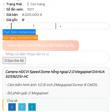
Trạng thái:
Còn hàng
Số lần xem:
1017
Giá bán:
8,020,000 đ
Giá gốc:
0
-
+
Chat Zalo
0909605998
Gọi ngay
(028)62677398
MUA NGAY
GIAO HÀNG COD TOÀN QUỐC
Gọi cho tôi
Camera HDCVI Speed Dome hồng ngoại 2.0 Megapixel DAHUA
SD59225I-HC
- Cảm biến hình ảnh: 1/2.8 inch 2Megapixel Exmor R CMOS.
- Độ phân giải: 2 Megapixel.
Chia sẻ: