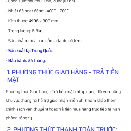
- Công suất tiêu thụ: 13W, 20W (IR on).
- Nhiệt độ hoạt động: -40ºC ~ 70ºC.
- Kích thước: Φ196 x 309 mm.
- Trọng lượng: 6.8kg.
- Sản phẩm chưa bao gồm adapter đi kèm.
- Sản xuất tại Trung Quốc.
- Bảo hành: 24 tháng.
1. PHƯƠNG THỨC GIAO HÀNG - TRẢ TIỀN
MẶT
Phương thức Giao hàng - Trả tiền mặt chỉ áp dụng đối với những
khu vực chúng tôi hỗ trợ giao nhận miễn phí (tham khảo thêm
chính sách vận chuyển) hoặc trả tiền mua hàng trực tiếp tại văn
phòng công ty.
2. PHƯƠNG THỨC THANH TOÁN TRƯỚC: