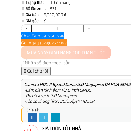
Trạng thái:
Còn hàng
Số lần xem:
931
Giá bán:
5,320,000 đ
Giá gốc:
0
-
+
Chat Zalo
0909605998
Gọi ngay
(028)62677398
MUA NGAY
GIAO HÀNG COD TOÀN QUỐC
Gọi cho tôi
Camera HDCVI Speed Dome 2.0 Megapixel DAHUA SD42
-Cảm biến hình ảnh: 1/2.8 inch CMOS.
-Độ phân giải: 2.0 Megapixel.
-Tốc độ khung hình: 25/30fps@ 1080P.
Chia sẻ:
GIÁ LUÔN TỐT NHẤT