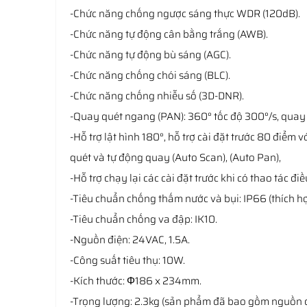
-Chức năng chống ngược sáng thực WDR (120dB).
-Chức năng tự động cân bằng trắng (AWB).
-Chức năng tự động bù sáng (AGC).
-Chức năng chống chói sáng (BLC).
-Chức năng chống nhiễu số (3D-DNR).
-Quay quét ngang (PAN): 360° tốc độ 300°/s, quay 
-Hỗ trợ lật hình 180°, hỗ trợ cài đặt trước 80 điểm 
quét và tự động quay (Auto Scan), (Auto Pan),
-Hỗ trợ chạy lại các cài đặt trước khi có thao tác đi
-Tiêu chuẩn chống thấm nước và bụi: IP66 (thích hợ
-Tiêu chuẩn chống va đập: IK10.
-Nguồn điện: 24VAC, 1.5A.
-Công suất tiêu thụ: 10W.
-Kích thước: Φ186 x 234mm.
-Trọng lượng: 2.3kg (sản phẩm đã bao gồm nguồn đ