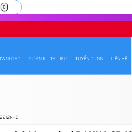
OWNLOAD
DỰ ÁN
TÀI LIỆU
TUYỂN DỤNG
LIÊN HỆ
2212I-HC