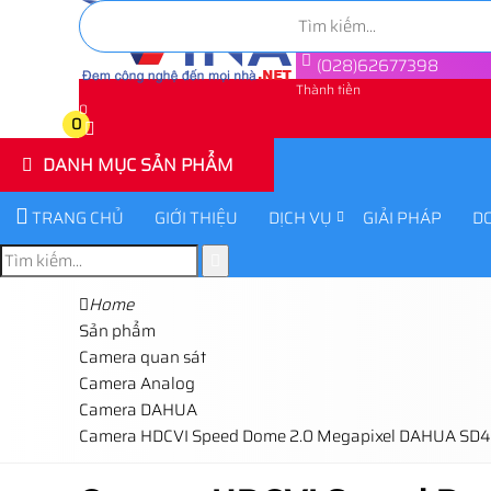
(028)62677398
Thành tiền
0
0
DANH MỤC SẢN PHẨM
TRANG CHỦ
GIỚI THIỆU
DỊCH VỤ
GIẢI PHÁP
D
Home
Sản phẩm
Camera quan sát
Camera Analog
Camera DAHUA
Camera HDCVI Speed Dome 2.0 Megapixel DAHUA SD4