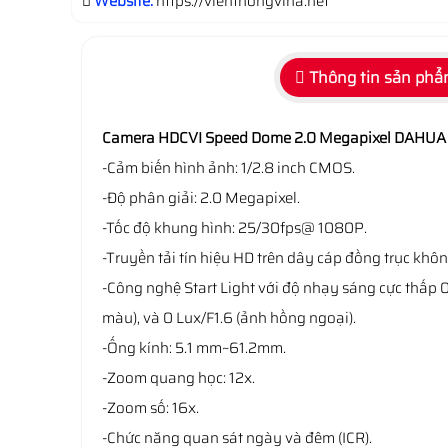
Website:
https://vienthongvina.net
Thông tin sản ph
Camera HDCVI Speed Dome 2.0 Megapixel DAHUA
-Cảm biến hình ảnh: 1/2.8 inch CMOS.
-Độ phân giải: 2.0 Megapixel.
-Tốc độ khung hình: 25/30fps@ 1080P.
-Truyền tải tín hiệu HD trên dây cáp đồng trục không
-Công nghệ Start Light với độ nhạy sáng cực thấp 
màu), và 0 Lux/F1.6 (ảnh hồng ngoại).
-Ống kính: 5.1 mm~61.2mm.
-Zoom quang học: 12x.
-Zoom số: 16x.
-Chức năng quan sát ngày và đêm (ICR).