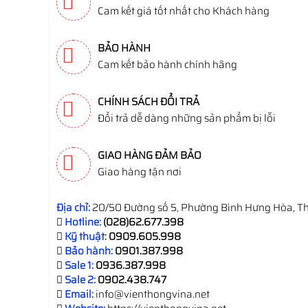
Cam kết giá tốt nhất cho Khách hàng
BẢO HÀNH
Cam kết bảo hành chính hãng
CHÍNH SÁCH ĐỔI TRẢ
Đổi trả dễ dàng những sản phẩm bị lỗi
GIAO HÀNG ĐẢM BẢO
Giao hàng tận nơi
Địa chỉ:
20/50 Đường số 5, Phường Bình Hưng Hòa, Th
Hotline:
(028)62.677.398
Kỹ thuật:
0909.605.998
Bảo hành:
0901.387.998
Sale 1:
0936.387.998
Sale 2:
0902.438.747
Email:
info@vienthongvina.net