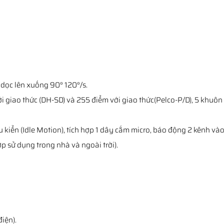
dọc lên xuống 90° 120°/s.
với giao thức (DH-SD) và 255 điểm với giao thức(Pelco-P/D), 5 khuôn 
ều kiển (Idle Motion), tích hợp 1 dây cắm micro, báo động 2 kênh vào,
p sử dụng trong nhà và ngoài trời).
iện).