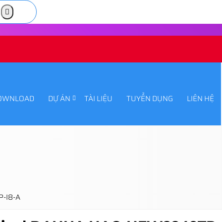
OWNLOAD
DỰ ÁN
TÀI LIỆU
TUYỂN DỤNG
LIÊN HỆ
P-I8-A