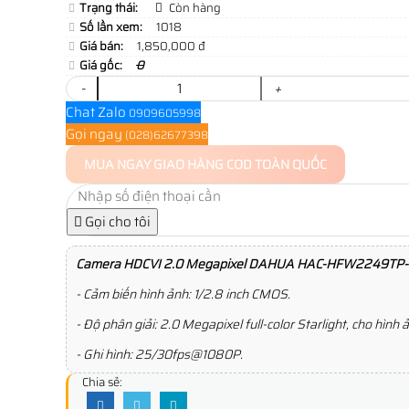
Trạng thái:
Còn hàng
Số lần xem:
1018
Giá bán:
1,850,000 đ
Giá gốc:
0
-
+
Chat Zalo
0909605998
Gọi ngay
(028)62677398
MUA NGAY
GIAO HÀNG COD TOÀN QUỐC
Gọi cho tôi
Camera HDCVI 2.0 Megapixel DAHUA HAC-HFW2249TP-
- Cảm biến hình ảnh: 1/2.8 inch CMOS.
- Độ phân giải: 2.0 Megapixel full-color Starlight, cho hìn
- Ghi hình: 25/30fps@1080P.
Chia sẻ: