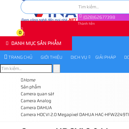
(028)62677398
Thành tiền
0
0
DANH MỤC SẢN PHẨM
TRANG CHỦ
GIỚI THIỆU
DỊCH VỤ
GIẢI PHÁP
D
Home
Sản phẩm
Camera quan sát
Camera Analog
Camera DAHUA
Camera HDCVI 2.0 Megapixel DAHUA HAC-HFW2249T