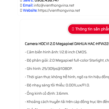
Sale 2:
0902.438.747
Email:
info@vienthongvina.net
Website:
https://vienthongvina.net
Thông tin sản ph
Camera HDCVI 2.0 Megapixel DAHUA HAC-HFW22
- Cảm biến hình ảnh: 1/2.8 inch CMOS.
- Độ phân giải: 2.0 Megapixel full-color Starlight,
- Ghi hình: 25/30fps@1080P.
- Thời gian thực không trễ hình, ngõ ra tín hiệu đ
- Độ nhạy sáng tối thiểu: 0.001Lux/F1.0.
- Ống kính cố định: 3.6mm.
- Khoảng cách truyền tải trên cáp đồng trục lên đế