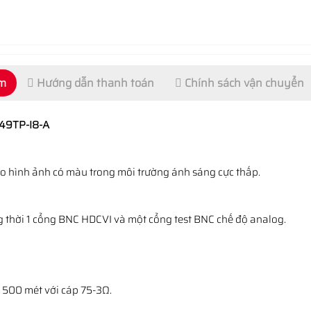
ẩm
Hướng dẫn thanh toán
Chính sách vận chuyển
49TP-I8-A
 cho hình ảnh có màu trong môi trường ánh sáng cực thấp.
ồng thời 1 cổng BNC HDCVI và một cổng test BNC chế độ analog.
n 500 mét với cáp 75-3Ω.