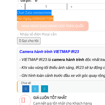
Giá gốc:
0
-
+
Chat Zalo
0909605998
Gọi ngay
(028)62677398
MUA NGAY
GIAO HÀNG COD TOÀN QUỐC
Gọi cho tôi
Camera hành trình VIETMAP IR23
- VIETMAP IR23 là
camera hành trình
độc nhất tr
- Khi vào vùng tối thiếu ánh sáng, IR23 sẽ tự động 
- Ghi hình toàn cảnh trước đầu xe với góc quay rộn
Chia sẻ:
GIÁ LUÔN TỐT NHẤT
Cam kết giá tốt nhất cho Khách hàng