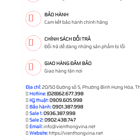
BẢO HÀNH
Cam kết bảo hành chính hãng
CHÍNH SÁCH ĐỔI TRẢ
Đổi trả dễ dàng những sản phẩm bị lỗi
GIAO HÀNG ĐẢM BẢO
Giao hàng tận nơi
Địa chỉ:
20/50 Đường số 5, Phường Bình Hưng Hòa, Th
Hotline:
(028)62.677.398
Kỹ thuật:
0909.605.998
Bảo hành:
0901.387.998
Sale 1:
0936.387.998
Sale 2:
0902.438.747
Email:
info@vienthongvina.net
Website:
https://vienthongvina.net