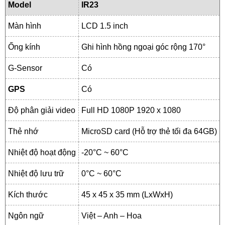
Model
IR23
Màn hình
LCD 1.5 inch
Ống kính
Ghi hình hồng ngoại góc rộng 170°
G-Sensor
Có
GPS
Có
Độ phân giải video
Full HD 1080P 1920 x 1080
Thẻ nhớ
MicroSD card (Hỗ trợ thẻ tối đa 64GB)
Nhiệt độ hoạt động
-20°C ~ 60°C
Nhiệt độ lưu trữ
0°C ~ 60°C
Kích thước
45 x 45 x 35 mm (LxWxH)
Ngôn ngữ
Việt – Anh – Hoa