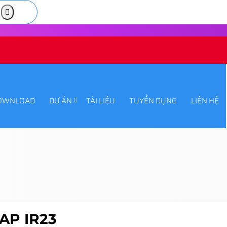
OWNLOAD
DỰ ÁN
TÀI LIỆU
TUYỂN DỤNG
LIÊN HỆ
AP IR23