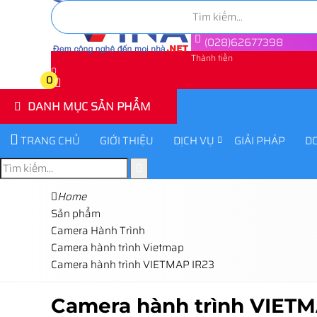
(028)62677398
Thành tiền
0
0
DANH MỤC SẢN PHẨM
TRANG CHỦ
GIỚI THIỆU
DỊCH VỤ
GIẢI PHÁP
D
Home
Sản phẩm
Camera Hành Trình
Camera hành trình Vietmap
Camera hành trình VIETMAP IR23
Camera hành trình VIETM