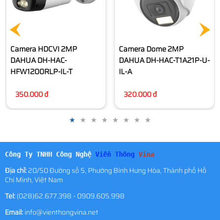
Camera HDCVI 2MP
Camera Dome 2MP
DAHUA DH-HAC-
DAHUA DH-HAC-T1A21P-U-
HFW1200RLP-IL-T
IL-A
350.000 đ
320.000 đ
Công Ty TNHH Công Nghệ
Viễn Thông
Vina
Địa chỉ:
20/50 Đường số 5, Phường Bình Hưng Hòa, Thành phố Hồ
Chí Minh, Việt Nam
Tel:
(028)62.677.398 - 0909.605.998
Email:
info@vienthongvina.net