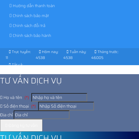
Hướng dẫn thanh toán
Chính sách bảo mật
Chính sách đổi trả
Chính sách bảo hành
Trực tuyến:
Hôm nay:
Tuần này:
Tháng trước:
11
4538
4538
46005
Tất cả:
1037045
TƯ VẤN DỊCH VỤ
Họ và tên
(*)
Số điện thoại
(*)
Địa chỉ
Đăng ký tư vấn
TƯ VẤN DỊCH VỤ