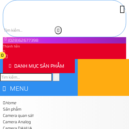
(028)62677398
Thành tiền
0
0
DANH MỤC SẢN PHẨM
MENU
Home
Sản phẩm
Camera quan sát
Camera Analog
Camera DAHUA