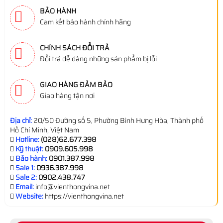
BẢO HÀNH
Cam kết bảo hành chính hãng
CHÍNH SÁCH ĐỔI TRẢ
Đổi trả dễ dàng những sản phẩm bị lỗi
GIAO HÀNG ĐẢM BẢO
Giao hàng tận nơi
Địa chỉ:
20/50 Đường số 5, Phường Bình Hưng Hòa, Thành phố
Hồ Chí Minh, Việt Nam
Hotline:
(028)62.677.398
Kỹ thuật:
0909.605.998
Bảo hành:
0901.387.998
Sale 1:
0936.387.998
Sale 2:
0902.438.747
Email:
info@vienthongvina.net
Website:
https://vienthongvina.net