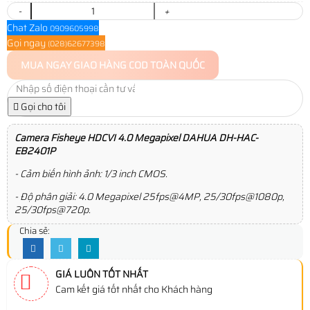
-
+
Chat Zalo
0909605998
Gọi ngay
(028)62677398
MUA NGAY
GIAO HÀNG COD TOÀN QUỐC
Gọi cho tôi
Camera Fisheye HDCVI 4.0 Megapixel DAHUA DH-HAC-
EB2401P
- Cảm biến hình ảnh: 1/3 inch CMOS.
- Độ phân giải: 4.0 Megapixel 25fps@4MP, 25/30fps@1080p,
25/30fps@720p.
Chia sẻ:
GIÁ LUÔN TỐT NHẤT
Cam kết giá tốt nhất cho Khách hàng