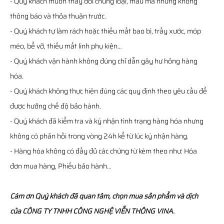
- Quý khách muốn thay đổi chủng loại, mẫu mã nhưng không
thông báo và thỏa thuận trước.
- Quý khách tự làm rách hoặc thiếu mất bao bì, trầy xước, móp
méo, bể vỡ, thiếu mất linh phụ kiện…
- Quý khách vận hành không đúng chỉ dẫn gây hư hỏng hàng
hóa.
- Quý khách không thực hiện đúng các quy định theo yêu cầu để
được hưởng chế độ bảo hành.
- Quý khách đã kiểm tra và ký nhận tình trạng hàng hóa nhưng
không có phản hồi trong vòng 24h kể từ lúc ký nhận hàng.
- Hàng hóa không có đầy đủ các chứng từ kèm theo như: Hóa
đơn mua hàng, Phiếu bảo hành…
Cám ơn Quý khách đã quan tâm, chọn mua sản phẩm và dịch
của CÔNG TY TNHH CÔNG NGHỆ VIỄN THÔNG VINA.