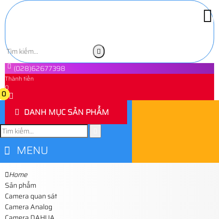
(028)62677398
Thành tiền
0
0
DANH MỤC SẢN PHẨM
MENU
Home
Sản phẩm
Camera quan sát
Camera Analog
Camera DAHUA