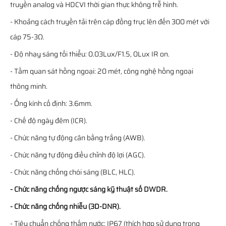
truyền analog và HDCVI thời gian thực không trễ hình.
- Khoảng cách truyền tải trên cáp đồng trục lên đến 300 mét với
cáp 75-3Ω.
- Độ nhạy sáng tối thiểu: 0.03Lux/F1.5, 0Lux IR on.
- Tầm quan sát hồng ngoại: 20 mét, công nghệ hồng ngoại
thông minh.
- Ống kính cố định: 3.6mm.
- Chế độ ngày đêm (ICR).
- Chức năng tự động cân bằng trắng (AWB).
- Chức năng tự động điều chỉnh độ lợi (AGC).
- Chức năng chống chói sáng (BLC, HLC).
- Chức năng chống ngược sáng kỹ thuật số DWDR.
- Chức năng chống nhiễu (3D-DNR).
- Tiêu chuẩn chống thấm nước: IP67 (thích hợp sử dụng trong