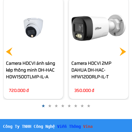
Camera HDCVI 2MP
Camera Dome 2MP
DAHUA DH-HAC-
DAHUA DH-HAC-T1A21P-U-
HFW1200RLP-IL-T
IL-A
350.000 đ
320.000 đ
Công Ty TNHH Công Nghệ
Viễn Thông
Vina