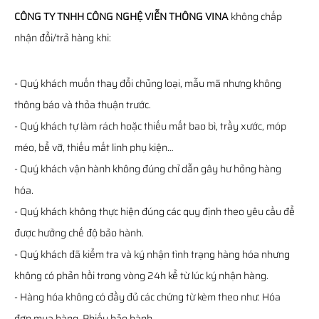
CÔNG TY TNHH CÔNG NGHỆ VIỄN THÔNG VINA
không chấp
nhận đổi/trả hàng khi:
- Quý khách muốn thay đổi chủng loại, mẫu mã nhưng không
thông báo và thỏa thuận trước.
- Quý khách tự làm rách hoặc thiếu mất bao bì, trầy xước, móp
méo, bể vỡ, thiếu mất linh phụ kiện…
- Quý khách vận hành không đúng chỉ dẫn gây hư hỏng hàng
hóa.
- Quý khách không thực hiện đúng các quy định theo yêu cầu để
được hưởng chế độ bảo hành.
- Quý khách đã kiểm tra và ký nhận tình trạng hàng hóa nhưng
không có phản hồi trong vòng 24h kể từ lúc ký nhận hàng.
- Hàng hóa không có đầy đủ các chứng từ kèm theo như: Hóa
đơn mua hàng, Phiếu bảo hành…