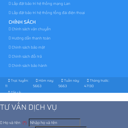
Lắp đặt bảo trì hệ thống mạng Lan
Lắp đặt bảo trì hệ thống tổng đài điện thoại
CHÍNH SÁCH
Chính sách vận chuyển
Hướng dẫn thanh toán
Chính sách bảo mật
Chính sách đổi trả
Chính sách bảo hành
Trực tuyến:
Hôm nay:
Tuần này:
Tháng trước:
11
5663
5663
47130
Tất cả:
1038170
TƯ VẤN DỊCH VỤ
Họ và tên
(*)