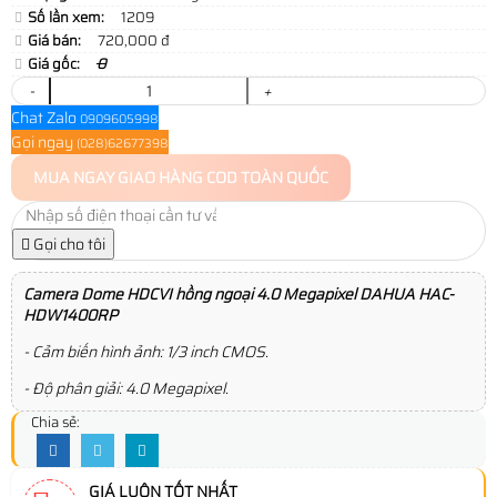
Số lần xem:
1209
Giá bán:
720,000 đ
Giá gốc:
0
-
+
Chat Zalo
0909605998
Gọi ngay
(028)62677398
MUA NGAY
GIAO HÀNG COD TOÀN QUỐC
Gọi cho tôi
Camera Dome HDCVI hồng ngoại 4.0 Megapixel DAHUA HAC-
HDW1400RP
- Cảm biến hình ảnh: 1/3 inch CMOS.
- Độ phân giải: 4.0 Megapixel.
Chia sẻ:
GIÁ LUÔN TỐT NHẤT