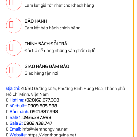
Cam kết giá tốt nhất cho Khách hàng
BẢO HÀNH
Cam kết bảo hành chính hãng
CHÍNH SÁCH ĐỔI TRẢ
Đổi trả dễ dàng những sản phẩm bị lỗi
GIAO HÀNG ĐẢM BẢO
Giao hàng tận nơi
Địa chỉ:
20/50 Đường số 5, Phường Bình Hưng Hòa, Thành phố
Hồ Chí Minh, Việt Nam
Hotline:
(028)62.677.398
Kỹ thuật:
0909.605.998
Bảo hành:
0901.387.998
Sale 1:
0936.387.998
Sale 2:
0902.438.747
Email:
info@vienthongvina.net
Website:
https://vienthongvina.net