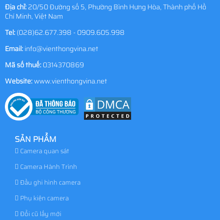
Địa chỉ:
20/50 Đường số 5, Phường Bình Hưng Hòa, Thành phố Hồ
Chí Minh, Việt Nam
Tel:
(028)62.677.398 - 0909.605.998
Email:
info@vienthongvina.net
Mã số thuế:
0314370869
Website:
www.vienthongvina.net
SẢN PHẨM
Camera quan sát
Camera Hành Trình
Đầu ghi hình camera
Phụ kiện camera
Đổi cũ lấy mới