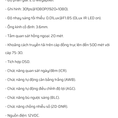
- Độ phân giải: 2.0 Megapixel.
- Ghi hình: 30fps@1080P(1920×1080).
- Độ nhạy sáng tối thiểu: 0.01Lux@F1.85 (0Lux IR LED on).
- Ống kính cố định: 3.6mm.
- Tầm quan sát hồng ngoại: 20 mét.
- Khoảng cách truyền tải trên cáp đồng trục lên đến 500 mét với
cáp 75-3Ω.
- Tích hợp OSD.
- Chức năng quan sát ngày/đêm (ICR).
- Chức năng tự động cân bằng trắng (AWB).
- Chức năng tự động điều chỉnh độ lợi (AGC).
- Chức năng bù ngược sáng (BLC).
- Chức năng chống nhiễu số (2D-DNR).
- Nguồn điện: 12VDC.