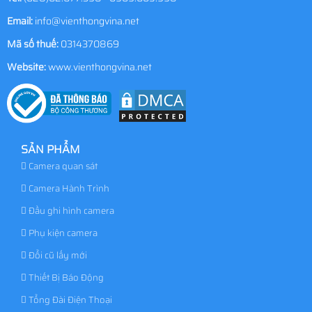
Email:
info@vienthongvina.net
Mã số thuế:
0314370869
Website:
www.vienthongvina.net
SẢN PHẨM
Camera quan sát
Camera Hành Trình
Đầu ghi hình camera
Phụ kiện camera
Đổi cũ lấy mới
Thiết Bị Báo Động
Tổng Đài Điện Thoại