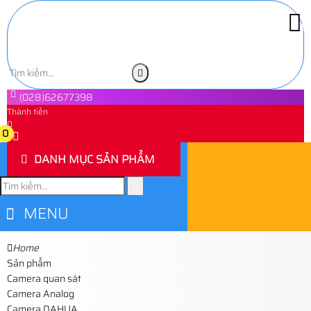
(028)62677398
Thành tiền
0
0
DANH MỤC SẢN PHẨM
MENU
Home
Sản phẩm
Camera quan sát
Camera Analog
Camera DAHUA