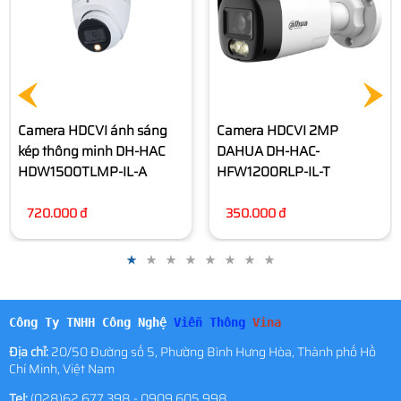
Camera HDCVI 2MP
Camera Dome 2MP
DAHUA DH-HAC-
DAHUA DH-HAC-T1A21P-U-
HFW1200RLP-IL-T
IL-A
350.000 đ
320.000 đ
Công Ty TNHH Công Nghệ
Viễn Thông
Vina
Địa chỉ:
20/50 Đường số 5, Phường Bình Hưng Hòa, Thành phố Hồ
Chí Minh, Việt Nam
Tel:
(028)62.677.398 - 0909.605.998