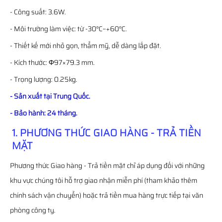
- Công suất: 3.6W.
- Môi trường làm việc: từ -30°C~+60°C.
- Thiết kế mới nhỏ gọn, thẩm mỹ, dễ dàng lắp đặt.
- Kích thước: Φ97×79.3 mm.
- Trọng lượng: 0.25kg.
- Sản xuất tại Trung Quốc.
- Bảo hành: 24 tháng.
1. PHƯƠNG THỨC GIAO HÀNG - TRẢ TIỀN
MẶT
Phương thức Giao hàng - Trả tiền mặt chỉ áp dụng đối với những
khu vực chúng tôi hỗ trợ giao nhận miễn phí (tham khảo thêm
chính sách vận chuyển) hoặc trả tiền mua hàng trực tiếp tại văn
phòng công ty.