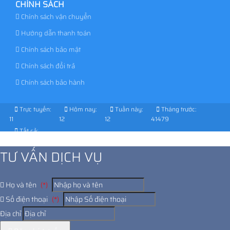
CHÍNH SÁCH
Chính sách vận chuyển
Hướng dẫn thanh toán
Chính sách bảo mật
Chính sách đổi trả
Chính sách bảo hành
Trực tuyến:
Hôm nay:
Tuần này:
Tháng trước:
11
12
12
41479
Tất cả:
1032519
TƯ VẤN DỊCH VỤ
Họ và tên
(*)
Số điện thoại
(*)
Địa chỉ