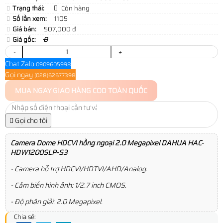
Trạng thái:
Còn hàng
Số lần xem:
1105
Giá bán:
507,000 đ
Giá gốc:
0
-
+
Chat Zalo
0909605998
Gọi ngay
(028)62677398
MUA NGAY
GIAO HÀNG COD TOÀN QUỐC
Gọi cho tôi
Camera Dome HDCVI hồng ngoại 2.0 Megapixel DAHUA HAC-
HDW1200SLP-S3
- Camera hỗ trợ HDCVI/HDTVI/AHD/Analog.
- Cảm biến hình ảnh: 1/2.7 inch CMOS.
- Độ phân giải: 2.0 Megapixel.
Chia sẻ: