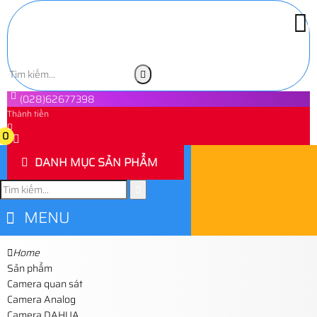
(028)62677398
Thành tiền
0
0
DANH MỤC SẢN PHẨM
MENU
Home
Sản phẩm
Camera quan sát
Camera Analog
Camera DAHUA