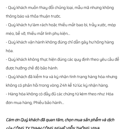
- Quý khách muốn thay đổi chủng loại, mẫu mã nhưng không
thông báo và thỏa thuận trước.
- Quý khách tự làm rách hoặc thiếu mất bao bì, trầy xước, móp
méo, bể vỡ, thiếu mất linh phụ kiện…
- Quý khách vận hành không đúng chỉ dẫn gây hư hỏng hàng
hóa.
- Quý khách không thực hiện đúng các quy định theo yêu cầu để
được hưởng chế độ bảo hành.
- Quý khách đã kiểm tra và ký nhận tình trạng hàng hóa nhưng
không có phản hồi trong vòng 24h kể từ lúc ký nhận hàng.
- Hàng hóa không có đầy đủ các chứng từ kèm theo như: Hóa
đơn mua hàng, Phiếu bảo hành…
Cám ơn Quý khách đã quan tâm, chọn mua sản phẩm và dịch
của CÔNG TY TNHH CÔNG NGHỆ VIỄN THÔNG VINA.