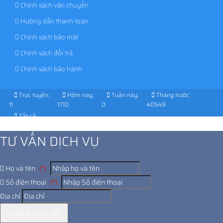
Chính sách vận chuyển
Hướng dẫn thanh toán
Chính sách bảo mật
Chính sách đổi trả
Chính sách bảo hành
Trực tuyến:
Hôm nay:
Tuần này:
Tháng trước:
11
1710
0
40549
Tất cả:
1031589
TƯ VẤN DỊCH VỤ
Họ và tên
(*)
Số điện thoại
(*)
Địa chỉ
Đăng ký tư vấn