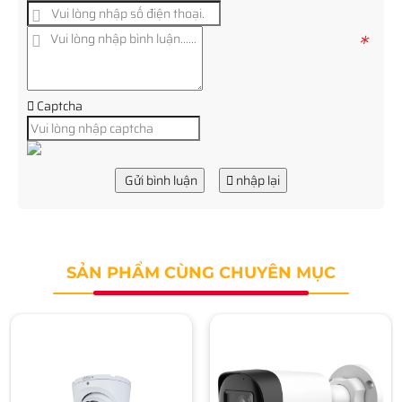
*
Captcha
Gửi bình luận
nhập lại
SẢN PHẨM CÙNG CHUYÊN MỤC
Camera Dome 2MP
DAHUA DH-HAC-T1A21P-U-
IL-A