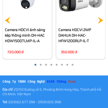
320.000 đ
Camera HDCVI 2MP
DAHUA DH-HAC-
HFW1200RLP-IL-T
350.000 đ
Công Ty TNHH Công Nghệ
Viễn Thông
Vina
Địa chỉ:
20/50 Đường số 5, Phường Bình Hưng Hòa, Thành phố Hồ
Chí Minh, Việt Nam
Tel:
(028)62.677.398 - 0909.605.998