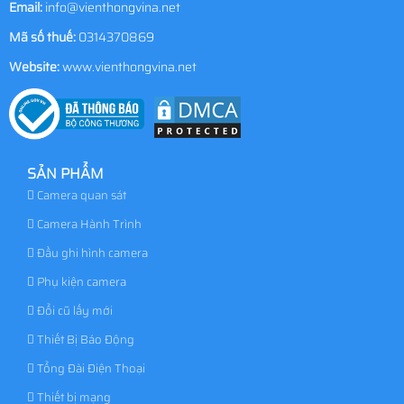
Email:
info@vienthongvina.net
Mã số thuế:
0314370869
Website:
www.vienthongvina.net
SẢN PHẨM
Camera quan sát
Camera Hành Trình
Đầu ghi hình camera
Phụ kiện camera
Đổi cũ lấy mới
Thiết Bị Báo Động
Tổng Đài Điện Thoại
Thiết bị mạng