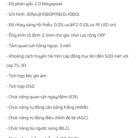
- Độ phân giải: 2.0 Megapixel.
- Ghi hình: 30fps@1080P(1920×1080).
- Độ nhạy sáng tối thiểu: 0.01Lux@F2.0 (0Lux IR LED on).
- Ống kính cố định: 2.1mm cho góc nhìn cực rộng 139°.
- Tầm quan sát hồng ngoại: 3 mét.
- Khoảng cách truyền tải trên cáp đồng trục lên đến 500 mét với
cáp 75-3Ω.
- Tích hợp Mic ghi âm.
- Tích hợp OSD.
- Chức năng quan sát ngày/đêm (ICR).
- Chức năng tự động cân bằng trắng (AWB).
- Chức năng tự động điều chỉnh độ lợi (AGC).
- Chức năng bù ngược sáng (BLC).