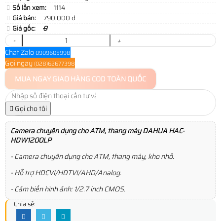
Số lần xem:
1114
Giá bán:
790,000 đ
Giá gốc:
0
-
+
Chat Zalo
0909605998
Gọi ngay
(028)62677398
MUA NGAY
GIAO HÀNG COD TOÀN QUỐC
Gọi cho tôi
Camera chuyên dụng cho ATM, thang máy DAHUA HAC-
HDW1200LP
- Camera chuyên dụng cho ATM, thang máy, kho nhỏ.
- Hỗ trợ HDCVI/HDTVI/AHD/Analog.
- Cảm biến hình ảnh: 1/2.7 inch CMOS.
Chia sẻ: