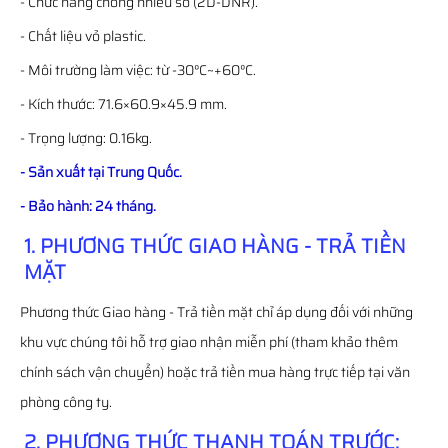
- Chức năng chống nhiễu số (2D-DNR).
- Chất liệu vỏ plastic.
- Môi trường làm việc: từ -30°C~+60°C.
- Kích thước: 71.6×60.9×45.9 mm.
- Trọng lượng: 0.16kg.
- Sản xuất tại Trung Quốc.
- Bảo hành: 24 tháng.
1. PHƯƠNG THỨC GIAO HÀNG - TRẢ TIỀN
MẶT
Phương thức Giao hàng - Trả tiền mặt chỉ áp dụng đối với những
khu vực chúng tôi hỗ trợ giao nhận miễn phí (tham khảo thêm
chính sách vận chuyển) hoặc trả tiền mua hàng trực tiếp tại văn
phòng công ty.
2. PHƯƠNG THỨC THANH TOÁN TRƯỚC: