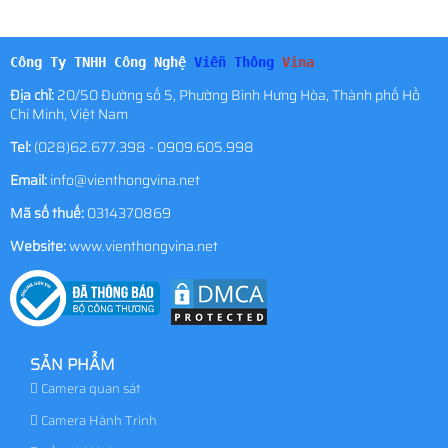
Công Ty TNHH Công Nghệ
Viễn Thông
Vina
Địa chỉ:
20/50 Đường số 5, Phường Bình Hưng Hòa, Thành phố Hồ
Chí Minh, Việt Nam
Tel:
(028)62.677.398 - 0909.605.998
Email:
info@vienthongvina.net
Mã số thuế:
0314370869
Website:
www.vienthongvina.net
SẢN PHẨM
Camera quan sát
Camera Hành Trình