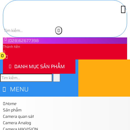
(028)62677398
Thành tiền
0
0
DANH MỤC SẢN PHẨM
MENU
Home
Sản phẩm
Camera quan sát
Camera Analog
Camera HIKVISION