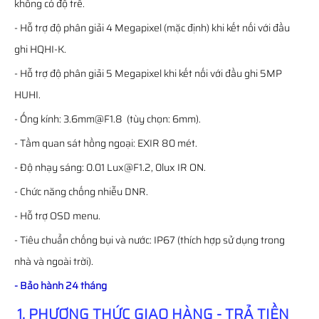
không có độ trễ.
- Hỗ trợ độ phân giải 4 Megapixel (mặc định) khi kết nối với đầu
ghi HQHI-K.
- Hỗ trợ độ phân giải 5 Megapixel khi kết nối với đầu ghi 5MP
HUHI.
- Ống kính: 3.6mm@F1.8 (tùy chọn: 6mm).
- Tầm quan sát hồng ngoại: EXIR 80 mét.
- Độ nhạy sáng: 0.01 Lux@F1.2, 0lux IR ON.
- Chức năng chống nhiễu DNR.
- Hỗ trợ OSD menu.
- Tiêu chuẩn chống bụi và nước: IP67 (thích hợp sử dụng trong
nhà và ngoài trời).
- Bảo hành 24 tháng
1. PHƯƠNG THỨC GIAO HÀNG - TRẢ TIỀN