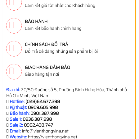
Cam kết giá tốt nhất cho Khách hàng
BẢO HÀNH
Cam kết bảo hành chính hãng
CHÍNH SÁCH ĐỔI TRẢ
Đổi trả dễ dàng những sản phẩm bị lỗi
GIAO HÀNG ĐẢM BẢO
Giao hàng tận nơi
Địa chỉ:
20/50 Đường số 5, Phường Bình Hưng Hòa, Thành phố
Hồ Chí Minh, Việt Nam
Hotline:
(028)62.677.398
Kỹ thuật:
0909.605.998
Bảo hành:
0901.387.998
Sale 1:
0936.387.998
Sale 2:
0902.438.747
Email:
info@vienthongvina.net
Website:
https://vienthongvina.net