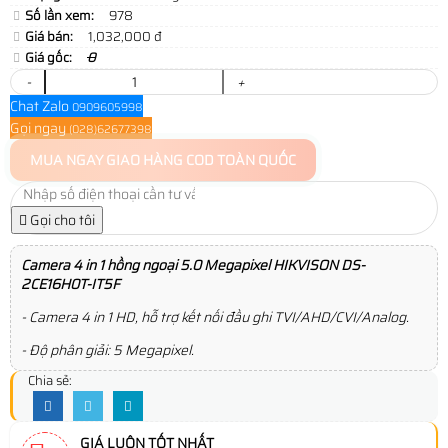
Số lần xem:
978
Giá bán:
1,032,000 đ
Giá gốc:
0
-
+
Chat Zalo
0909605998
Gọi ngay
(028)62677398
MUA NGAY
GIAO HÀNG COD TOÀN QUỐC
Gọi cho tôi
Camera 4 in 1 hồng ngoại 5.0 Megapixel HIKVISON DS-
2CE16H0T-IT5F
- Camera 4 in 1 HD, hỗ trợ kết nối đầu ghi TVI/AHD/CVI/Analog.
- Độ phân giải: 5 Megapixel.
Chia sẻ:
GIÁ LUÔN TỐT NHẤT