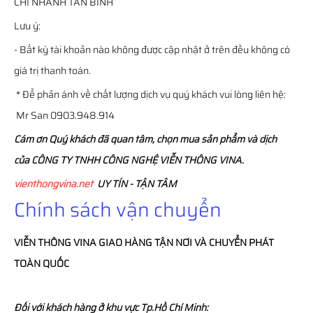
CHI NHÁNH TÂN BÌNH
Lưu ý:
- Bất kỳ tài khoản nào không được cập nhật ở trên đều không có
giá trị thanh toán.
* Để phản ánh về chất lượng dịch vụ quý khách vui lòng liên hệ:
Mr San 0903.948.914
Cám ơn Quý khách đã quan tâm, chọn mua sản phẩm và dịch
của CÔNG TY TNHH CÔNG NGHỆ VIỄN THÔNG VINA.
vienthongvina.net
UY TÍN - TẬN TÂM
Chính sách vận chuyển
VIỄN THÔNG
VINA
GIAO HÀNG TẬN NƠI VÀ CHUYỂN PHÁT
TOÀN QUỐC
Đối với khách hàng ở khu vực Tp.Hồ Chí Minh: