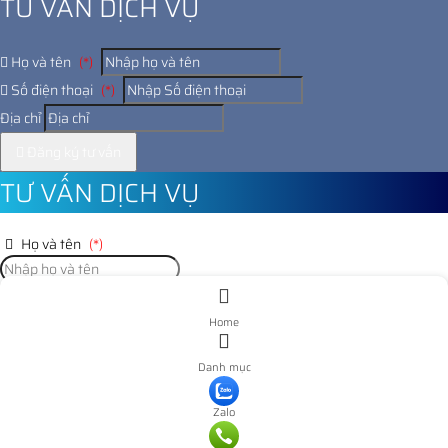
TƯ VẤN DỊCH VỤ
Họ và tên
(*)
Số điện thoại
(*)
Địa chỉ
Đăng ký tư vấn
TƯ VẤN DỊCH VỤ
Họ và tên
(*)
Số điện thoại
(*)
Home
Địa chỉ
Danh mục
Đăng ký tư vấn
Zalo
Nooijd ung o day