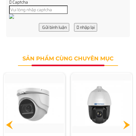
Captcha
Gửi bình luận
nhập lại
SẢN PHẨM CÙNG CHUYÊN MỤC
Camera HDPARAGON HDS-
PT7225TVI-IRA
11.660.000 đ