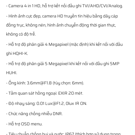
- Camera 4 in 1 HD, hỗ trợ kết nối đầu ghi TVI/AHD/CVI/Analog.
- Hình ảnh cực đẹp, camera HD truyền tín hiệu bằng dây cáp
đồng trục, không nén, hình ảnh chuyển động thời gian thực,
không có độ trễ.
- Hỗ trợ độ phân giải 4 Megapixel (mặc định) khi kết nối với đầu
ghi HQHI-K.
- Hỗ trợ độ phân giải 5 Megapixel khi kết nối với đầu ghi 5MP
HUHI.
- Ống kính: 3.6mm@F1.8 (tùy chọn: 6mm).
- Tầm quan sát hồng ngoại: EXIR 20 mét.
- Độ nhạy sáng: 0.01 Lux@F1.2, 0lux IR ON.
- Chức năng chống nhiễu DNR.
- Hỗ trợ OSD menu.
- Tiêu chuẩn chống bụi và nước: IP67 (thích hợp sử dụng trong