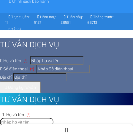
Chính sách bảo hành
Trực tuyến:
Hôm nay:
Tuần này:
Tháng trước:
11
5127
28581
63713
Tất cả:
1025594
TƯ VẤN DỊCH VỤ
Họ và tên
(*)
Số điện thoại
(*)
Địa chỉ
Đăng ký tư vấn
TƯ VẤN DỊCH VỤ
Họ và tên
(*)
Số điện thoại
(*)