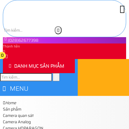
(028)62677398
Thành tiền
0
0
DANH MỤC SẢN PHẨM
MENU
Home
Sản phẩm
Camera quan sát
Camera Analog
Camera HDPARAGON