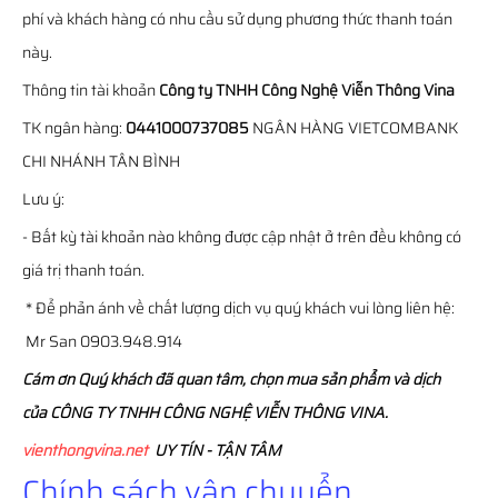
phí và khách hàng có nhu cầu sử dụng phương thức thanh toán
này.
Thông tin tài khoản
Công ty TNHH Công Nghệ Viễn Thông Vina
TK ngân hàng:
0441000737085
NGÂN HÀNG VIETCOMBANK
CHI NHÁNH TÂN BÌNH
Lưu ý:
- Bất kỳ tài khoản nào không được cập nhật ở trên đều không có
giá trị thanh toán.
* Để phản ánh về chất lượng dịch vụ quý khách vui lòng liên hệ:
Mr San 0903.948.914
Cám ơn Quý khách đã quan tâm, chọn mua sản phẩm và dịch
của CÔNG TY TNHH CÔNG NGHỆ VIỄN THÔNG VINA.
vienthongvina.net
UY TÍN - TẬN TÂM
Chính sách vận chuyển