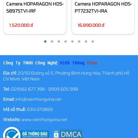
Camera HDPARAGON HDS-
PT7232TVI-IRA
16.890.000 đ
Công Ty TNHH Công Nghệ
Viễn Thông
Vina
Địa chỉ:
20/50 Đường số 5, Phường Bình Hưng Hòa, Thành phố Hồ
Chí Minh, Việt Nam
Tel:
(028)62.677.398 - 0909.605.998
Email:
info@vienthongvina.net
Mã số thuế:
0314370869
Website:
www.vienthongvina.net