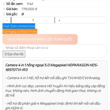
Số lần xem:
1142
Giá bán:
779,000 đ
Giá gốc:
0
-
+
Chat Zalo
0909605998
Gọi ngay
(028)62677398
MUA NGAY
GIAO HÀNG COD TOÀN QUỐC
Gọi cho tôi
Camera 4 in 1 hồng ngoại 5.0 Megapixel HDPARAGON HDS-
1897DTVI-IR3
- Camera 4 in 1 HD, hỗ trợ kết nối đầu ghi TVI/AHD/CVI/Analog.
- Hình ảnh cực đẹp, camera HD truyền tín hiệu bằng dây cáp đồng
trục, không nén, hình ảnh chuyển động thời gian thực, không có
độ trễ.
- Hỗ trợ độ phân giải 4 Megapixel (mặc định) khi kết nối với đầu
ghi HQHI-K.