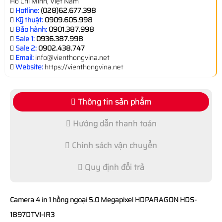
Hồ Chí Minh, Việt Nam
Hotline:
(028)62.677.398
Kỹ thuật:
0909.605.998
Bảo hành:
0901.387.998
Sale 1:
0936.387.998
Sale 2:
0902.438.747
Email:
info@vienthongvina.net
Website:
https://vienthongvina.net
Thông tin sản phẩm
Hướng dẫn thanh toán
Chính sách vận chuyển
Quy định đổi trả
Camera 4 in 1 hồng ngoại 5.0 Megapixel HDPARAGON HDS-
1897DTVI-IR3